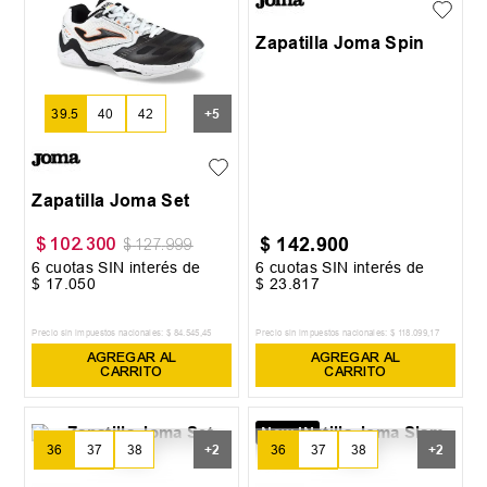
Zapatilla Joma Spin
39.5
40
42
+
5
Zapatilla Joma Set
$
142
.
900
$
102
.
300
$
127
.
999
6
cuotas SIN interés de
6
cuotas SIN interés de
$
17
.
050
$
23
.
817
Precio sin impuestos nacionales:
$
84
.
545
,
45
Precio sin impuestos nacionales:
$
118
.
099
,
17
AGREGAR AL
AGREGAR AL
CARRITO
CARRITO
New IN
36
37
38
36
37
38
+
2
+
2