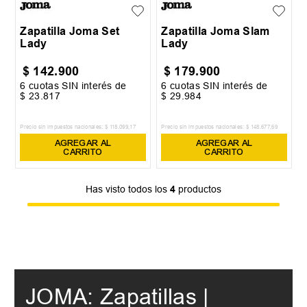
39
40
39
40
Zapatilla Joma Set
Zapatilla Joma Slam
Lady
Lady
$
142
.
900
$
179
.
900
6
cuotas SIN interés de
6
cuotas SIN interés de
$
23
.
817
$
29
.
984
Precio sin impuestos nacionales:
$
118
.
099
,
17
Precio sin impuestos nacionales:
$
148
.
677
,
69
AGREGAR AL
AGREGAR AL
CARRITO
CARRITO
Has visto todos los
4
productos
JOMA: Zapatillas |