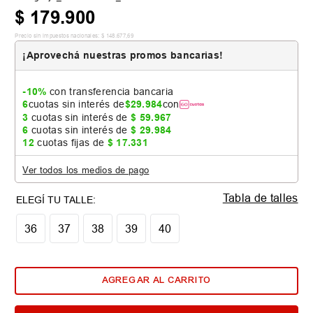
$
179
.
900
Precio sin impuestos nacionales:
$
148
.
677
,
69
¡Aprovechá nuestras promos bancarias!
-10%
con transferencia bancaria
6
cuotas sin interés de
$
29
.
984
con
3
cuotas sin interés de
$
59
.
967
6
cuotas sin interés de
$
29
.
984
12
cuotas fijas de
$
17
.
331
Ver todos los medios de pago
Tabla de talles
36
37
38
39
40
AGREGAR AL CARRITO