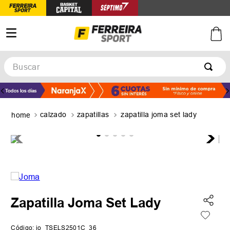
Buscar
TÉRMINOS MÁS BUSCADOS
1
.
botines
calzado
zapatillas
zapatilla joma set lady
2
.
basquet
3
.
zapatillas mujer
4
.
zapatillas adidas
5
.
medias
Zapatilla Joma Set Lady
Código
:
jo_TSELS2501C_36