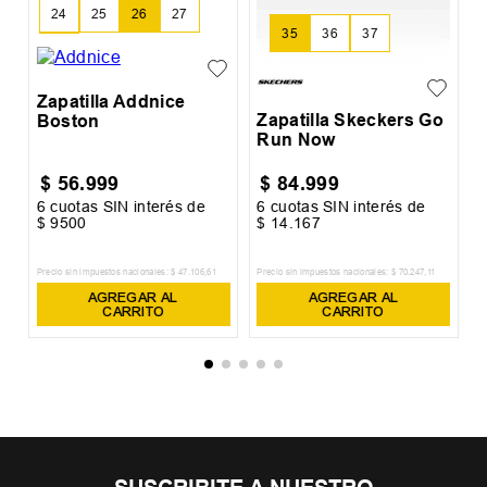
24
25
26
27
35
36
37
28
Zapatilla Addnice
Zapatilla Skeckers Go
Boston
Run Now
$
56
.
999
$
84
.
999
6
cuotas SIN interés de
6
cuotas SIN interés de
6
$
9500
$
14
.
167
$
Precio sin impuestos nacionales:
$
47
.
106
,
61
Precio sin impuestos nacionales:
$
70
.
247
,
11
Pr
AGREGAR AL
AGREGAR AL
CARRITO
CARRITO