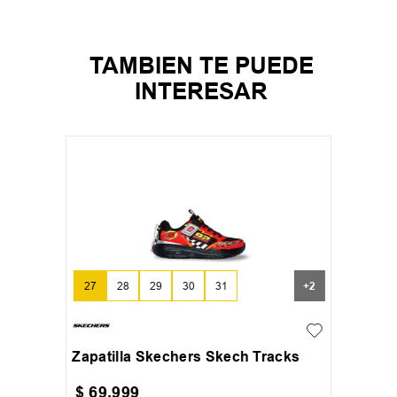
TAMBIEN TE PUEDE
INTERESAR
27
28
29
30
31
+
2
Zapatilla Skechers Skech Tracks
$
69
.
999