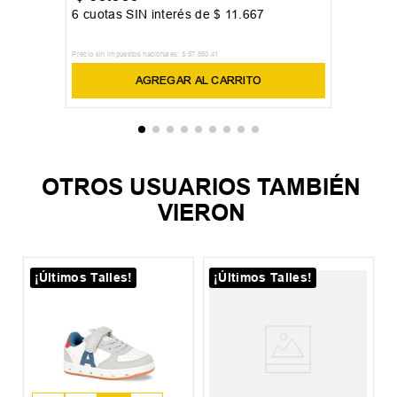
6
cuotas SIN interés de
$
11
.
667
Precio sin impuestos nacionales:
$
57
.
850
,
41
AGREGAR AL CARRITO
OTROS USUARIOS TAMBIÉN
VIERON
¡Últimos Talles!
¡Últimos Talles!
Z