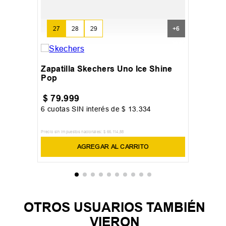
27
28
29
+
6
Zapatilla Skechers Uno Ice Shine
Pop
$
79
.
999
6
cuotas SIN interés de
$
13
.
334
Precio sin impuestos nacionales:
$
66
.
114
,
88
AGREGAR AL CARRITO
OTROS USUARIOS TAMBIÉN
VIERON