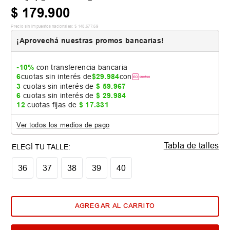
$
179
.
900
Precio sin impuestos nacionales:
$
148
.
677
,
69
¡Aprovechá nuestras promos bancarias!
-10%
con transferencia bancaria
6
cuotas sin interés de
$
29
.
984
con
3
cuotas sin interés de
$
59
.
967
6
cuotas sin interés de
$
29
.
984
12
cuotas fijas de
$
17
.
331
Ver todos los medios de pago
Tabla de talles
36
37
38
39
40
AGREGAR AL CARRITO