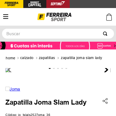
Buscar
TÉRMINOS MÁS BUSCADOS
1
.
botines
calzado
zapatillas
zapatilla joma slam lady
2
.
zapatillas
3
.
basquet
4
.
zapatillas mujer
5
.
zapatillas adidas
Zapatilla Joma Slam Lady
Código
:
jo_tslals2527oma_36