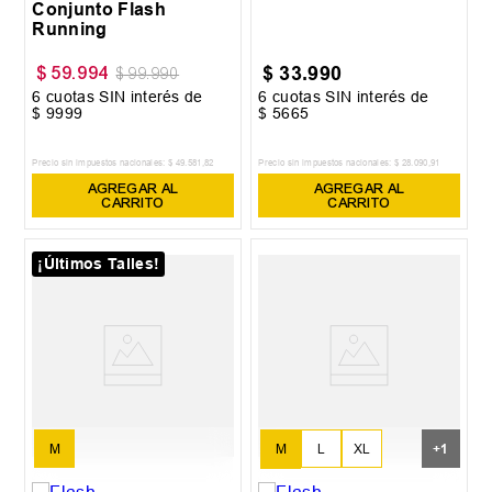
Conjunto Flash
Running
$
33
.
990
$
59
.
994
$
99
.
990
6
cuotas SIN interés de
6
cuotas SIN interés de
$
9999
$
5665
Precio sin impuestos nacionales:
$
49
.
581
,
82
Precio sin impuestos nacionales:
$
28
.
090
,
91
AGREGAR AL
AGREGAR AL
CARRITO
CARRITO
¡Últimos Talles!
M
L
XL
M
+
1
XXL