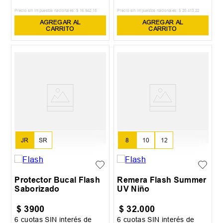
Precio sin impuestos nacionales:
$
16
.
942
,
15
Precio sin impuestos nacionales:
$
20
.
413
,
22
AGREGAR AL
AGREGAR AL
CARRITO
CARRITO
JR
SR
8
10
12
Protector Bucal Flash
Remera Flash Summer
Saborizado
UV Niño
$
3900
$
32
.
000
6
cuotas SIN interés de
6
cuotas SIN interés de