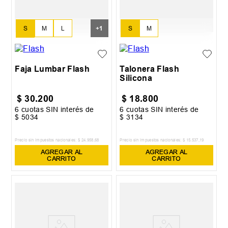
S
M
L
+
1
S
M
XL
Faja Lumbar Flash
Talonera Flash
Silicona
$
30
.
200
$
18
.
800
6
cuotas SIN interés de
6
cuotas SIN interés de
$
5034
$
3134
Precio sin impuestos nacionales:
$
24
.
958
,
68
Precio sin impuestos nacionales:
$
15
.
537
,
19
AGREGAR AL
AGREGAR AL
CARRITO
CARRITO