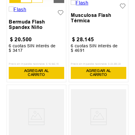
XL
XXL
14
16
Musculosa Flash
Térmica
Bermuda Flash
Spandex Niño
$
20
.
500
$
28
.
145
6
cuotas SIN interés de
6
cuotas SIN interés de
$
3417
$
4691
Precio sin impuestos nacionales:
$
16
.
942
,
15
Precio sin impuestos nacionales:
$
23
.
260
,
33
AGREGAR AL
AGREGAR AL
CARRITO
CARRITO