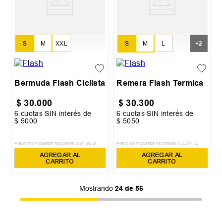
S
M
L
S
M
XXL
+
2
XL
XXL
Bermuda Flash Ciclista
Remera Flash Termica
$
30
.
000
$
30
.
300
6
cuotas SIN interés de
6
cuotas SIN interés de
$
5000
$
5050
Precio sin impuestos nacionales:
$
24
.
793
,
39
Precio sin impuestos nacionales:
$
25
.
041
,
32
AGREGAR AL
AGREGAR AL
CARRITO
CARRITO
Mostrando
24 de 56