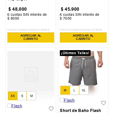
$
48
.
000
$
45
.
900
6
cuotas SIN interés de
6
cuotas SIN interés de
$
8000
$
7650
Precio sin impuestos nacionales:
$
39
.
669
,
42
Precio sin impuestos nacionales:
$
37
.
933
,
88
AGREGAR AL
AGREGAR AL
CARRITO
CARRITO
¡Últimos Talles!
M
L
XL
XS
S
M
Short de Baño Flash