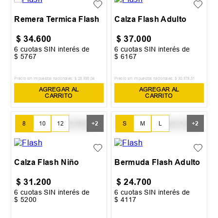
Remera Termica Flash
Calza Flash Adulto
$
34
.
600
$
37
.
000
6
cuotas SIN interés de
6
cuotas SIN interés de
$
5767
$
6167
Precio sin impuestos nacionales:
$
28
.
595
,
04
Precio sin impuestos nacionales:
$
30
.
578
,
51
AGREGAR AL
AGREGAR AL
CARRITO
CARRITO
8
10
12
S
M
L
+
2
+
2
14
16
XL
XXL
Calza Flash Niño
Bermuda Flash Adulto
$
31
.
200
$
24
.
700
6
cuotas SIN interés de
6
cuotas SIN interés de
$
5200
$
4117