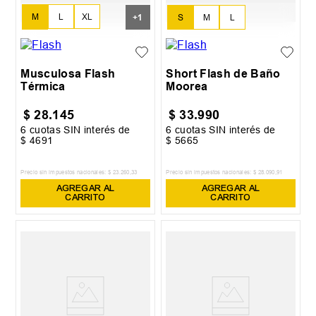
M
L
XL
+
1
S
M
L
XXL
Musculosa Flash
Short Flash de Baño
Térmica
Moorea
$
28
.
145
$
33
.
990
6
cuotas SIN interés de
6
cuotas SIN interés de
$
4691
$
5665
Precio sin impuestos nacionales:
$
23
.
260
,
33
Precio sin impuestos nacionales:
$
28
.
090
,
91
AGREGAR AL
AGREGAR AL
CARRITO
CARRITO