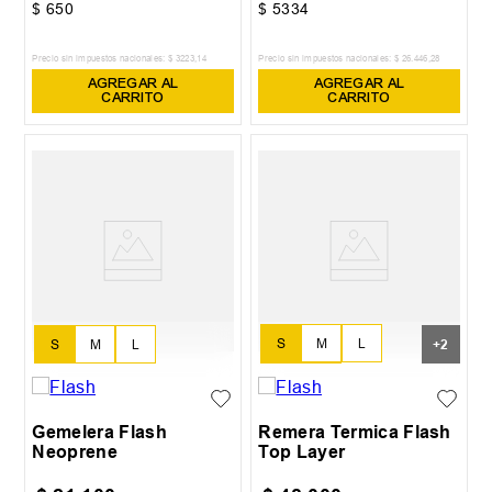
$
650
$
5334
Precio sin impuestos nacionales:
$
3223
,
14
Precio sin impuestos nacionales:
$
26
.
446
,
28
AGREGAR AL
AGREGAR AL
CARRITO
CARRITO
S
M
L
S
M
L
+
2
XL
XXL
Gemelera Flash
Remera Termica Flash
Neoprene
Top Layer