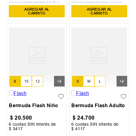
Precio sin impuestos nacionales:
$
25
.
785
,
12
Precio sin impuestos nacionales:
$
20
.
413
,
22
AGREGAR AL
AGREGAR AL
CARRITO
CARRITO
8
10
12
S
M
L
+
2
+
2
14
16
XL
XXL
Bermuda Flash Niño
Bermuda Flash Adulto
$
20
.
500
$
24
.
700
6
cuotas SIN interés de
6
cuotas SIN interés de
$
3417
$
4117