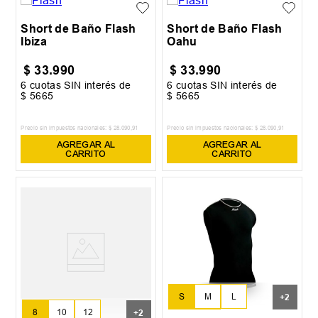
Short de Baño Flash
Short de Baño Flash
Ibiza
Oahu
$
33
.
990
$
33
.
990
6
cuotas SIN interés de
6
cuotas SIN interés de
$
5665
$
5665
Precio sin impuestos nacionales:
$
28
.
090
,
91
Precio sin impuestos nacionales:
$
28
.
090
,
91
AGREGAR AL
AGREGAR AL
CARRITO
CARRITO
S
M
L
+
2
8
10
12
+
2