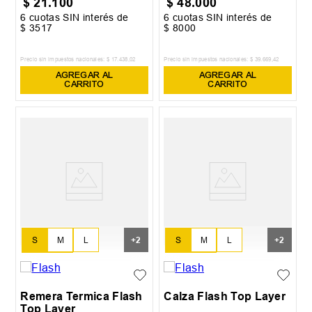
$
21
.
100
$
48
.
000
6
cuotas SIN interés de
6
cuotas SIN interés de
$
3517
$
8000
Precio sin impuestos nacionales:
$
17
.
438
,
02
Precio sin impuestos nacionales:
$
39
.
669
,
42
AGREGAR AL
AGREGAR AL
CARRITO
CARRITO
S
M
L
S
M
L
+
2
+
2
XL
XXL
XL
XXL
Remera Termica Flash
Calza Flash Top Layer
Top Layer