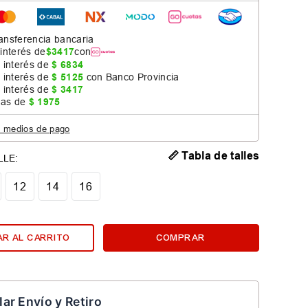
ansferencia bancaria
 interés de
$
3417
con
 interés de
$
6834
 interés de
$
5125
con Banco Provincia
 interés de
$
3417
jas de
$
1975
s medios de pago
📏 Tabla de talles
12
14
16
R AL CARRITO
COMPRAR
lar Envío y Retiro