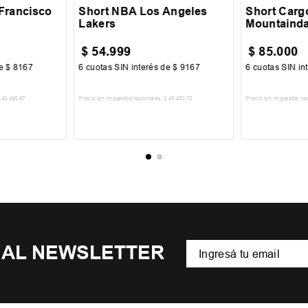
 Francisco
Short NBA Los Angeles
Short Carg
Lakers
Mountainda
$
54
.
999
$
85
.
000
de
$
8167
6
cuotas SIN interés de
$
9167
6
cuotas SIN in
40
.
495
,
87
Precio sin impuestos nacionales:
$
45
.
453
,
72
Precio sin impuestos na
CARRITO
AGREGAR AL CARRITO
AGREGA
 AL NEWSLETTER