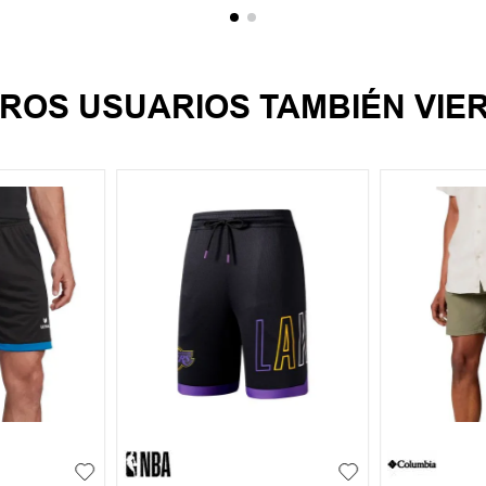
ROS USUARIOS TAMBIÉN VIE
XL
S
M
L
XL
S
M
+
1