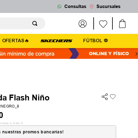
Consultas
Sucursales
OFERTAS🔥
FÚTBOL ⚽
a Flash Niño
2NEGRO_8
0
cionales:
$
16
.
942
,
15
 nuestras promos bancarias!