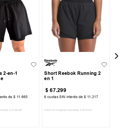
14
Short 
L
XL
XXL
XS
S
M
L
XL
s 2-en-1
Short Reebok Running 2
ce
en 1
$
67
.
299
$
51
.
terés de
$
11
.
665
6
cuotas SIN interés de
$
11
.
217
6
cuotas 
cionales:
$
57
.
842
,
98
Precio sin impuestos nacionales:
$
55
.
619
,
01
Precio sin im
R AL CARRITO
AGREGAR AL CARRITO
A