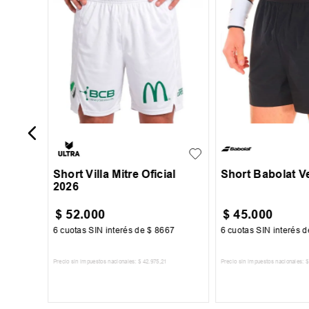
S
M
L
XL
+
1
S
M
L
XXL
XXXL
Short Villa Mitre Oficial
Short Babolat V
2026
$
52
.
000
$
45
.
000
20
6
cuotas SIN interés de
$
8667
6
cuotas SIN interés 
Precio sin impuestos nacionales:
$
42
.
975
,
21
Precio sin impuestos nacionales:
$
TO
AGREGAR AL CARRITO
AGREGAR AL 