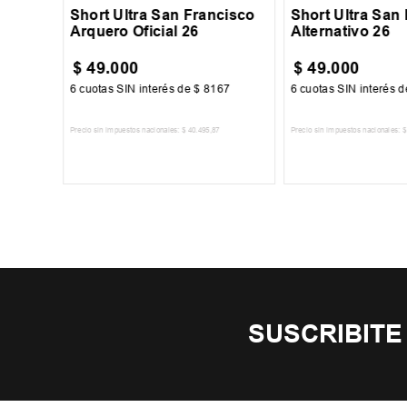
Short Ultra San Francisco
Short Ultra San
Arquero Oficial 26
Alternativo 26
$
49
.
000
$
49
.
000
834
6
cuotas SIN interés de
$
8167
6
cuotas SIN interés 
Precio sin impuestos nacionales:
$
40
.
495
,
87
Precio sin impuestos nacionales:
$
TO
AGREGAR AL CARRITO
AGREGAR AL 
SUSCRIBITE