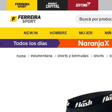
Buscá por producto,
T
NEW IN
HOMBRE
MUJER
NI
1
.
2
.
3
.
indumentaria
shorts y bermudas
shorts
b
4
.
5
.