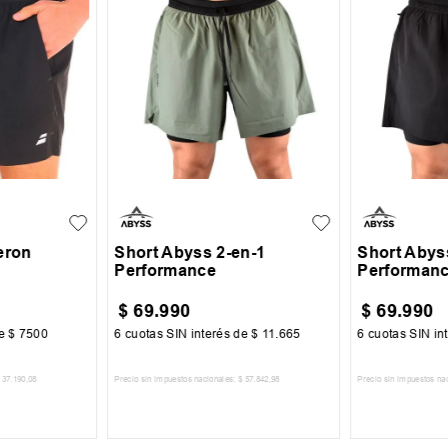
XL
XXL
S
M
L
XL
XXL
S
M
eron
Short Abyss 2-en-1
Short Abys
Performance
Performan
$
69
.
990
$
69
.
990
de
$
7500
6
cuotas SIN interés de
$
11
.
665
6
cuotas SIN in
37
.
190
,
08
Precio sin impuestos nacionales:
$
57
.
842
,
98
Precio sin impuestos na
CARRITO
AGREGAR AL CARRITO
AGREGA