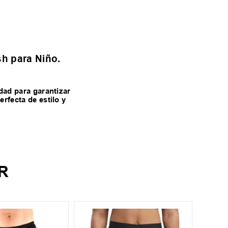
sh para Niño.
dad para garantizar
rfecta de estilo y
R
4