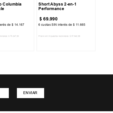
o Columbia
Short Abyss 2-en-1
le
Performance
$
69
.
990
$
84
.
terés de
$
14
.
167
6
cuotas SIN interés de
$
11
.
665
6
cuotas 
cionales:
$
70
.
247
,
93
Precio sin impuestos nacionales:
$
57
.
842
,
98
Precio sin im
R AL CARRITO
AGREGAR AL CARRITO
A
ENVIAR