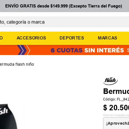
ENVÍO GRATIS desde $149.999 (Excepto Tierra del Fuego)
 categoría o marca
ÉRMINOS MÁS BUSCADOS
ÑO
ACCESORIOS
DEPORTES
MARCAS
botines
zapatillas
basquet
ermuda flash niño
zapatillas mujer
zapatillas adidas
Bermud
Código
:
FL_84
$
20
.
50
Precio sin impuestos na
¡Aprovechá