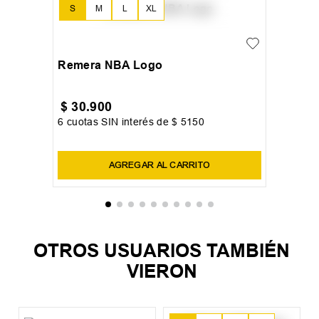
S
M
L
XL
+
1
Remera NBA Logo
$
30
.
900
6
cuotas SIN interés de
$
5150