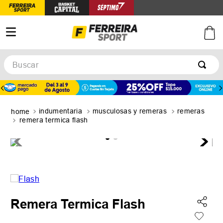
Buscar
TÉRMINOS MÁS BUSCADOS
1
.
botines
indumentaria
musculosas y remeras
remeras
2
.
zapatillas
remera termica flash
3
.
basquet
4
.
zapatillas mujer
5
.
zapatillas adidas
Remera Termica Flash