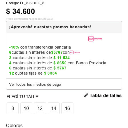
Código
:
FL_829BCO_8
$
34
.
600
Precio sin impuestos nacionales:
$
28
.
595
,
04
¡Aprovechá nuestras promos bancarias!
-10%
con transferencia bancaria
6
cuotas sin interés de
$
5767
con
3
cuotas sin interés de
$
11
.
534
4
cuotas sin interés de
$
8650
con Banco Provincia
6
cuotas sin interés de
$
5767
12
cuotas fijas de
$
3334
Ver todos los medios de pago
📏 Tabla de talles
8
10
12
14
16
Colores