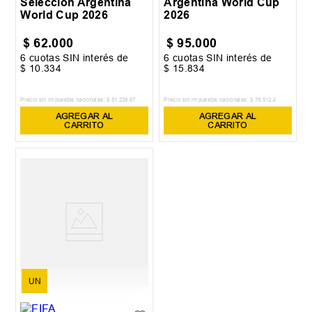
Selección Argentina
Argentina World Cup
World Cup 2026
2026
$
62
.
000
$
95
.
000
6
cuotas SIN interés de
6
cuotas SIN interés de
$
10
.
334
$
15
.
834
Precio sin impuestos nacionales:
$
51
.
239
,
67
Precio sin impuestos nacionales:
$
78
.
512
,
4
AGREGAR AL
AGREGAR AL
CARRITO
CARRITO
UN