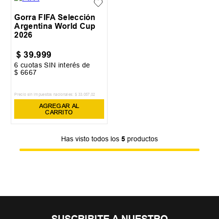
Gorra FIFA Selección
Argentina World Cup
2026
$
39
.
999
6
cuotas SIN interés de
$
6667
Precio sin impuestos nacionales:
$
33
.
057
,
02
AGREGAR AL
CARRITO
Has visto todos los
5
productos
SUSCRIBITE A NUESTRO