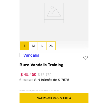
S
M
L
XL
Buzo Vandalia Training
$
45
.
450
$
75
.
750
6
cuotas SIN interés de
$
7575
Precio sin impuestos nacionales:
$
37
.
561
,
98
AGREGAR AL CARRITO