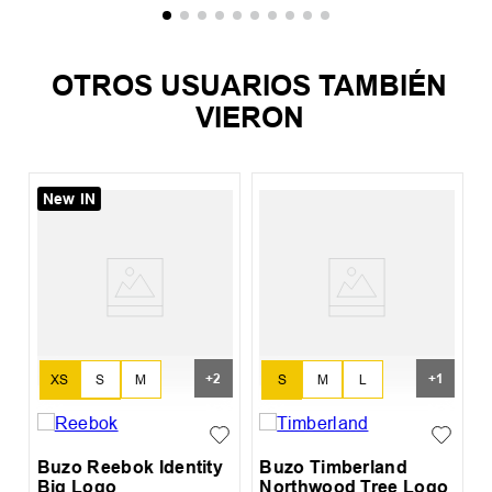
OTROS USUARIOS TAMBIÉN
VIERON
New IN
%
B
A
+
2
+
1
XS
S
M
S
M
L
L
XL
XL
Buzo Reebok Identity
Buzo Timberland
Big Logo
Northwood Tree Logo