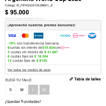
Código
:
fif_FIFHD52610038BK1_S
$
95
.
000
Precio sin impuestos nacionales:
$
78
.
512
,
4
¡Aprovechá nuestras promos bancarias!
-10%
con transferencia bancaria
6
cuotas sin interés de
$
15
.
834
con
3
cuotas sin interés de
$
31
.
667
6
cuotas fijas de
$
18
.
304
12
cuotas fijas de
$
9152
Ver todos los medios de pago
📏 Tabla de talles
S
M
L
XL
1
¡Quedan
unidades!