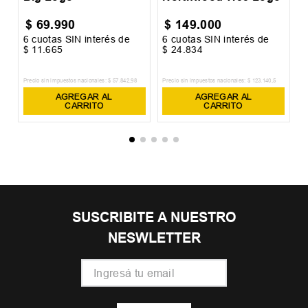
$
69
.
990
$
149
.
000
6
cuotas SIN interés de
6
cuotas SIN interés de
6
$
11
.
665
$
24
.
834
$
Precio sin impuestos nacionales:
$
57
.
842
,
98
Precio sin impuestos nacionales:
$
123
.
140
,
5
Pr
AGREGAR AL
AGREGAR AL
CARRITO
CARRITO
SUSCRIBITE A NUESTRO
NESWLETTER