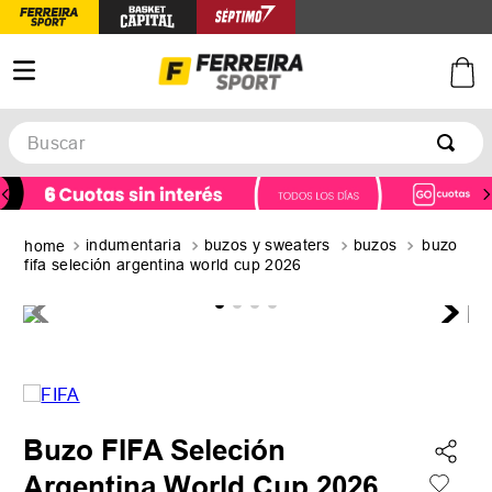
Buscar
TÉRMINOS MÁS BUSCADOS
1
.
botines
indumentaria
buzos y sweaters
buzos
buzo
2
.
basquet
fifa seleción argentina world cup 2026
3
.
zapatillas mujer
4
.
zapatillas adidas
5
.
medias
Buzo FIFA Seleción
Argentina World Cup 2026