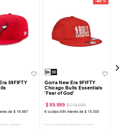
UN
-
40 %
Gorra
Laker
7 3/8
7 5/8
UN
Era 59FIFTY
Gorra New Era 9FIFTY
lls
Chicago Bulls Essentials
'Fear of God'
$
89
.
999
$
27
.
2
$
149
.
999
terés de
$
16
.
667
6
cuotas SIN interés de
$
15
.
000
6
cuotas 
cionales:
$
82
.
643
,
8
Precio sin impuestos nacionales:
$
74
.
379
,
34
Precio sin im