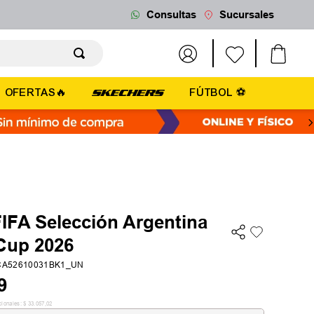
Consultas
Sucursales
OFERTAS🔥
FÚTBOL ⚽
IFA Selección Argentina
Cup 2026
IFCA52610031BK1_UN
9
cionales:
$
33
.
057
,
02