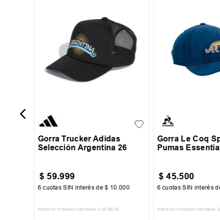
UN
UN
Gorra Trucker Adidas
Gorra Le Coq Sp
Selección Argentina 26
Pumas Essentia
$
59
.
999
$
45
.
500
34
6
cuotas SIN interés de
$
10
.
000
6
cuotas SIN interés 
Precio sin impuestos nacionales:
$
49
.
585
,
95
Precio sin impuestos nacionales:
$