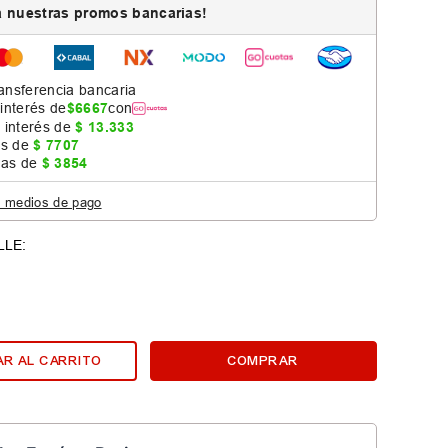
 nuestras promos bancarias!
ansferencia bancaria
 interés de
$
6667
con
 interés de
$
13
.
333
as de
$
7707
jas de
$
3854
s medios de pago
R AL CARRITO
COMPRAR