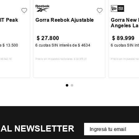
FIT Peak
Gorra Reebok Ajustable
Gorra New 
Angeles La
$
27
.
800
$
89
.
999
de
$
13
.
500
6
cuotas SIN interés de
$
4634
6
cuotas SIN in
66
.
942
,
15
Precio sin impuestos nacionales:
$
22
.
975
,
21
Precio sin impuestos na
CARRITO
AGREGAR AL CARRITO
AGREGA
 AL NEWSLETTER