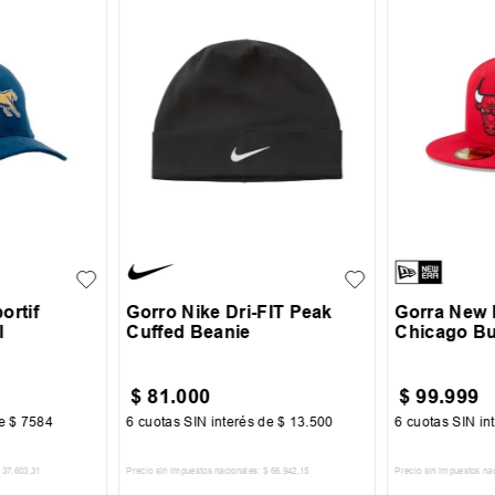
UN
7 1/2
7 3/4
ortif
Gorro Nike Dri-FIT Peak
Gorra New 
l
Cuffed Beanie
Chicago Bu
$
81
.
000
$
99
.
999
de
$
7584
6
cuotas SIN interés de
$
13
.
500
6
cuotas SIN in
37
.
603
,
31
Precio sin impuestos nacionales:
$
66
.
942
,
15
Precio sin impuestos na