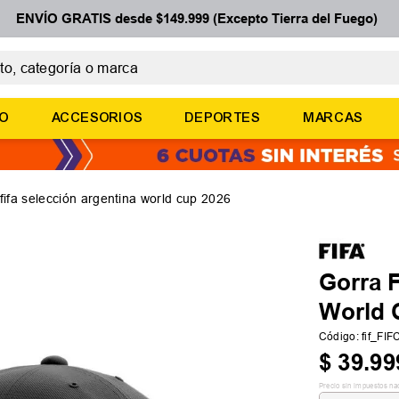
ENVÍO GRATIS desde $149.999 (Excepto Tierra del Fuego)
 categoría o marca
ÉRMINOS MÁS BUSCADOS
ÑO
ACCESORIOS
DEPORTES
MARCAS
botines
basquet
zapatillas mujer
fifa selección argentina world cup 2026
zapatillas adidas
medias
Gorra F
World 
Código
:
fif_F
$
39
.
99
Precio sin impuestos na