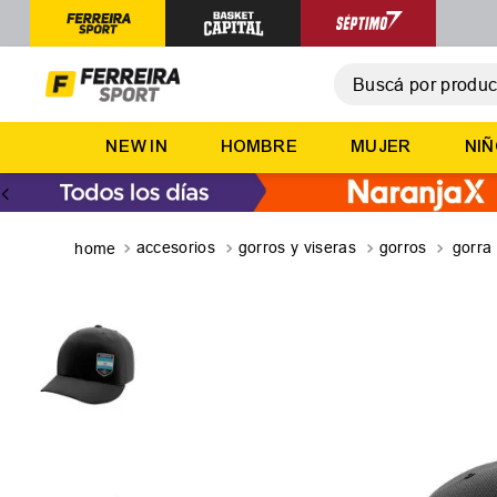
Buscá por producto,
T
NEW IN
HOMBRE
MUJER
NI
1
.
2
.
3
.
accesorios
gorros y viseras
gorros
gorra 
4
.
5
.