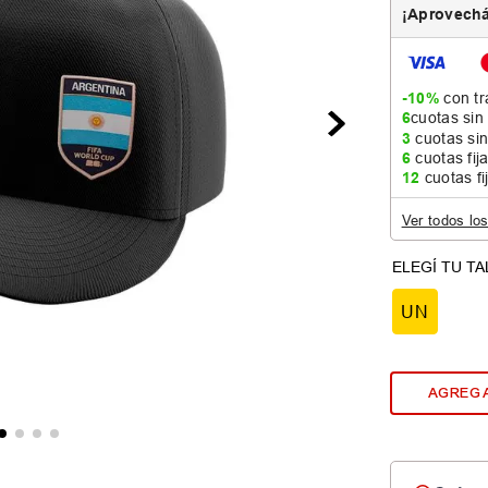
¡Aprovechá
-10%
con tr
6
cuotas sin
3
cuotas sin
6
cuotas fij
12
cuotas fi
Ver todos lo
UN
AGREGA