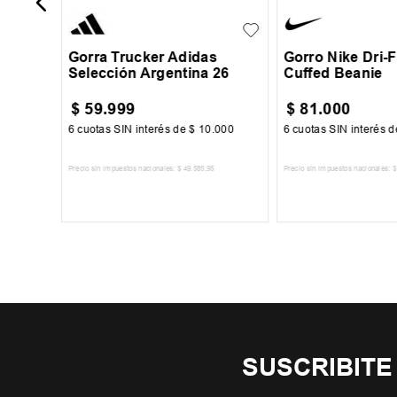
Gorra Trucker Adidas
Gorro Nike Dri-
Selección Argentina 26
Cuffed Beanie
$
59
.
999
$
81
.
000
67
6
cuotas SIN interés de
$
10
.
000
6
cuotas SIN interés 
Precio sin impuestos nacionales:
$
49
.
585
,
95
Precio sin impuestos nacionales:
$
TO
AGREGAR AL CARRITO
AGREGAR AL 
SUSCRIBITE