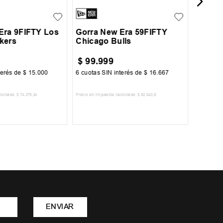
7 3/8
7 5/8
7 7/8
7
8
Era 9FIFTY Los
Gorra New Era 59FIFTY
kers
Chicago Bulls
$
99
.
999
$
19
.
7
terés de
$
15
.
000
6
cuotas SIN interés de
$
16
.
667
6
cuotas 
cionales:
$
74
.
379
,
34
Precio sin impuestos nacionales:
$
82
.
643
,
8
Precio sin im
R AL CARRITO
AGREGAR AL CARRITO
A
ENVIAR