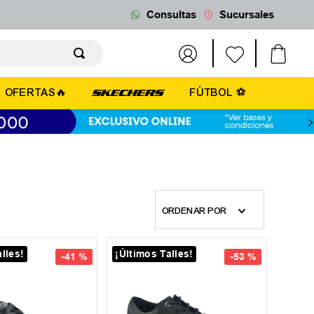
Consultas
Sucursales
OFERTAS🔥
FÚTBOL ⚽
ORDENAR POR
lles!
¡Últimos Talles!
-
41 %
-
53 %