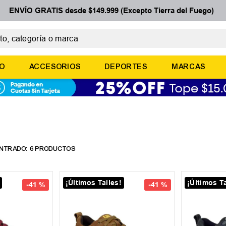
ENVÍO GRATIS desde $149.999 (Excepto Tierra del Fuego)
 categoría o marca
ÉRMINOS MÁS BUSCADOS
ÑO
ACCESORIOS
DEPORTES
MARCAS
botines
basquet
zapatillas mujer
zapatillas adidas
medias
6
PRODUCTOS
¡Últimos Talles!
¡Últimos Ta
-
41 %
-
41 %