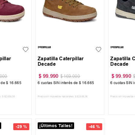
39
39
pillar
Zapatilla Caterpillar
Zapatilla C
Decade
Decade
$
99
.
990
$
99
.
990
000
$
169
.
000
s de
$
16
.
665
6
cuotas SIN interés de
$
16
.
665
6
cuotas SIN i
s:
$
82
.
636
,
36
Precio sin impuestos nacionales:
$
82
.
636
,
36
Precio sin impuestos 
 CARRITO
AGREGAR AL CARRITO
AGREG
¡Últimos Talles!
-
29 %
-
46 %