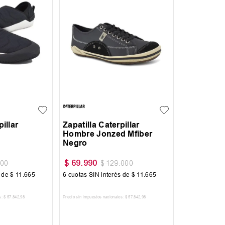
40.5
pillar
Zapatilla Caterpillar
Hombre Jonzed Mfiber
Negro
$
69
.
990
000
$
129
.
000
s de
$
11
.
665
6
cuotas SIN interés de
$
11
.
665
s:
$
57
.
842
,
98
Precio sin impuestos nacionales:
$
57
.
842
,
98
 CARRITO
AGREGAR AL CARRITO