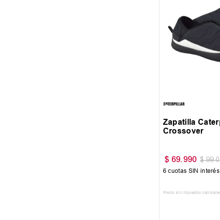
40
Zapatilla Cater
Crossover
$
69
.
990
$
99
.
6
cuotas SIN interé
Precio sin impuestos nacionale
AGREGAR AL