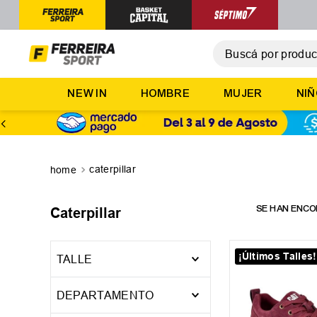
Buscá por producto,
T
NEW IN
HOMBRE
MUJER
NI
1
.
2
.
3
.
caterpillar
4
.
5
.
Caterpillar
¡Últimos Talles!
TALLE
39
40
40.5
DEPARTAMENTO