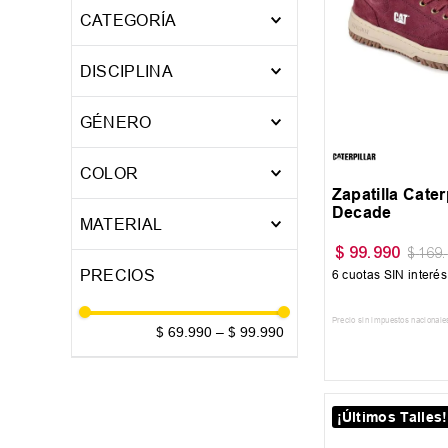
CALZADO
CATEGORÍA
44
ZAPATILLAS
DISCIPLINA
CASUAL
40
44
GÉNERO
Hombre
COLOR
Zapatilla Cater
Decade
AZUL
MATERIAL
BORDO
$
99
.
990
$
169
.
Cuero / Pu / Sintetico
MARRON
6
cuotas SIN interé
Descarne / Nobuck
NEGRO
Descarne/Mesh
Precio sin impuestos nacionale
$ 69.990
–
$ 99.990
Nylon / Mesh
AGREGAR AL
¡Últimos Talles!