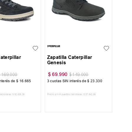
39
40
aterpillar
Zapatilla Caterpillar
Genesis
$
69
.
990
$
169
.
000
$
149
.
000
nterés de
$
16
.
665
3
cuotas SIN interés de
$
23
.
330
nacionales:
$
82
.
636
,
36
Precio sin impuestos nacionales:
$
57
.
842
,
98
AR AL CARRITO
AGREGAR AL CARRITO