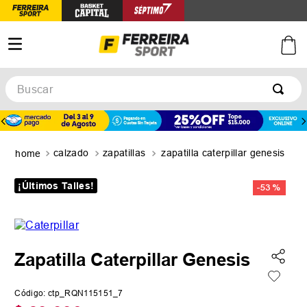
Buscar
TÉRMINOS MÁS BUSCADOS
1
.
botines
calzado
zapatillas
zapatilla caterpillar genesis
2
.
zapatillas
3
.
basquet
¡Últimos Talles!
-
53 %
4
.
zapatillas mujer
5
.
zapatillas adidas
Zapatilla Caterpillar Genesis
Código
:
ctp_RQN115151_7