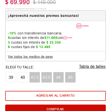
$
69
.
990
$
149
.
000
Precio sin impuestos nacionales:
$
57
.
842
,
98
¡Aprovechá nuestras promos bancarias!
-10%
con transferencia bancaria
6
cuotas sin interés de
$
11
.
665
con
3
cuotas sin interés de
$
23
.
330
6
cuotas fijas de
$
13
.
485
Ver todos los medios de pago
Tabla de talles
39
40
41.5
42.5
44
45
AGREGAR AL CARRITO
COMPRAR