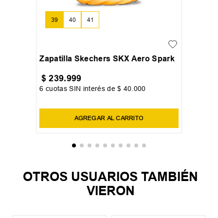
39
40
41
+
3
Zapatilla Skechers SKX Aero Spark
$
239
.
999
6
cuotas SIN interés de
$
40
.
000
Precio sin impuestos nacionales:
$
198
.
346
,
28
AGREGAR AL CARRITO
OTROS USUARIOS TAMBIÉN
VIERON