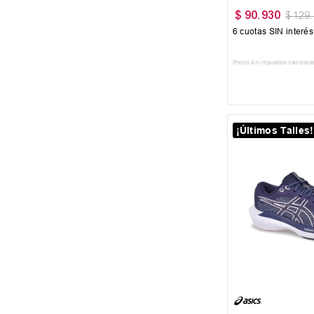
$
90
.
930
$
129
.
6
cuotas SIN interé
Precio sin impuestos nacionale
AGREGAR AL
¡Últimos Talles!
35