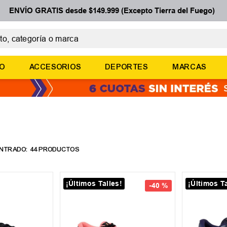
ENVÍO GRATIS desde $149.999 (Excepto Tierra del Fuego)
 categoría o marca
ÉRMINOS MÁS BUSCADOS
ÑO
ACCESORIOS
DEPORTES
MARCAS
botines
zapatillas
basquet
zapatillas mujer
zapatillas adidas
44
PRODUCTOS
¡Últimos Talles!
¡Últimos Ta
-
40 %