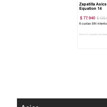
Zapatilla Asics
Equation 14
$
77
.
940
$
129
.
6
cuotas SIN interé
Precio sin impuestos nacionale
AGREGAR AL