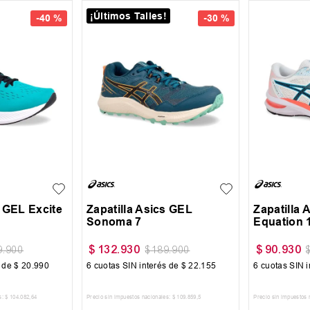
¡Últimos Talles!
-
40 %
-
30 %
42
+
3
40
41
42.5
43
44
s GEL Excite
Zapatilla Asics GEL
Zapatilla 
Sonoma 7
Equation 
$
132
.
930
$
90
.
930
9
.
900
$
189
.
900
s de
$
20
.
990
6
cuotas SIN interés de
$
22
.
155
6
cuotas SIN i
s:
$
104
.
082
,
64
Precio sin impuestos nacionales:
$
109
.
859
,
5
Precio sin impuestos 