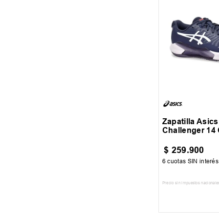
Textil/Sintetico
CRUDO
GRIS
MARINO
Mostrar 6 más
41
42.5
Zapatilla Asics
Challenger 14 
$
259
.
900
6
cuotas SIN interé
Precio sin impuestos nacionale
AGREGAR AL