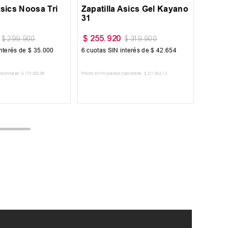
Asics Noosa Tri
Zapatilla Asics Gel Kayano
31
$
255
.
920
$
299
.
900
$
319
.
900
nterés de
$
35
.
000
6
cuotas SIN interés de
$
42
.
654
nacionales:
$
173
.
552
,
89
Precio sin impuestos nacionales:
$
211
.
504
,
13
AR AL CARRITO
AGREGAR AL CARRITO