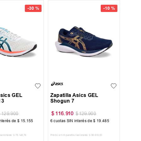
-
30 %
-
10 %
40
41
42
43
45
+
1
44
45
Asics GEL
Zapatilla Asics GEL
13
Shogun 7
$
116
.
910
$
129
.
900
$
129
.
900
nterés de
$
15
.
155
6
cuotas SIN interés de
$
19
.
485
nacionales:
$
75
.
148
,
76
Precio sin impuestos nacionales:
$
96
.
619
,
83