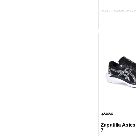
Precio sin impuestos nacionale
AGREGAR AL
40
43
Zapatilla Asic
7