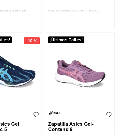
nacionales:
$
158
.
676
,
86
Precio sin impuestos nacionales:
$
185
.
066
,
12
AR AL CARRITO
AGREGAR AL CARRITO
lles!
¡Últimos Talles!
-
10 %
45
40
Asics Gel
Zapatilla Asics Gel-
c 5
Contend 9