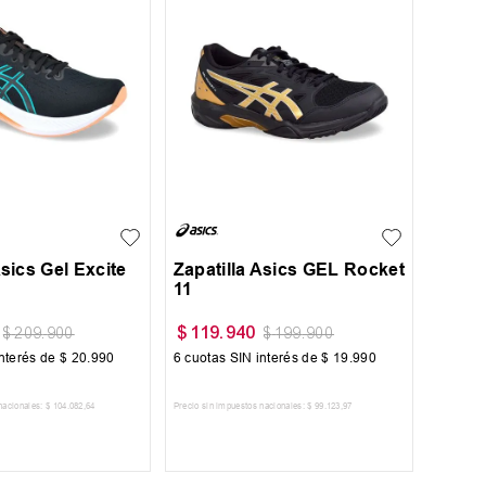
41
42
+
3
40
40.5
45
Asics Gel Excite
Zapatilla Asics GEL Rocket
11
$
119
.
940
$
209
.
900
$
199
.
900
nterés de
$
20
.
990
6
cuotas SIN interés de
$
19
.
990
nacionales:
$
104
.
082
,
64
Precio sin impuestos nacionales:
$
99
.
123
,
97
AR AL CARRITO
AGREGAR AL CARRITO