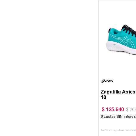
40
40.5
41
42.5
Zapatilla Asic
10
$
125
.
940
$
20
6
cuotas SIN interé
Precio sin impuestos nacionale