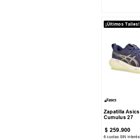
AGREGAR AL
¡Últimos Talles!
40
40.5
41
Zapatilla Asic
Cumulus 27
$
259
.
900
6
cuotas SIN interé