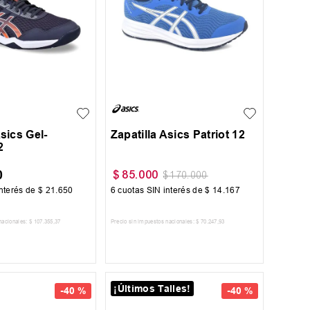
40
41
44
Asics Gel-
Zapatilla Asics Patriot 12
2
0
$
85
.
000
$
170
.
000
nterés de
$
21
.
650
6
cuotas SIN interés de
$
14
.
167
nacionales:
$
107
.
355
,
37
Precio sin impuestos nacionales:
$
70
.
247
,
93
AR AL CARRITO
AGREGAR AL CARRITO
¡Últimos Talles!
-
40 %
-
40 %