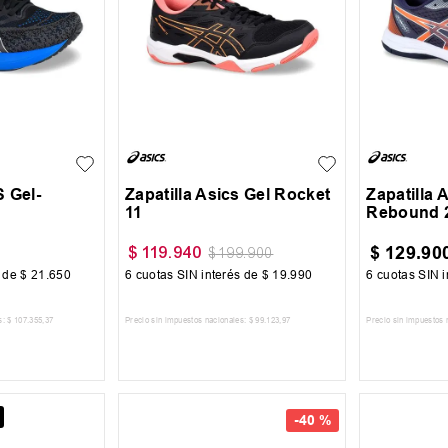
40
42
S Gel-
Zapatilla Asics Gel Rocket
Zapatilla 
11
Rebound 
$
129
.
90
$
119
.
940
$
199
.
900
s de
$
21
.
650
6
cuotas SIN interés de
$
19
.
990
6
cuotas SIN i
s:
$
107
.
355
,
37
Precio sin impuestos nacionales:
$
99
.
123
,
97
Precio sin impuestos 
 CARRITO
AGREGAR AL CARRITO
AGREG
-
40 %