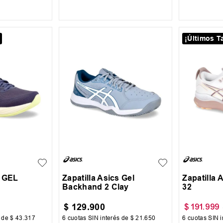
 CARRITO
AGREGAR AL CARRITO
AGREG
¡Últimos Ta
43
44
45
38.5
s GEL
Zapatilla Asics Gel
Zapatilla 
Backhand 2 Clay
32
$
129
.
900
$
191
.
999
s de
$
43
.
317
6
cuotas SIN interés de
$
21
.
650
6
cuotas SIN i