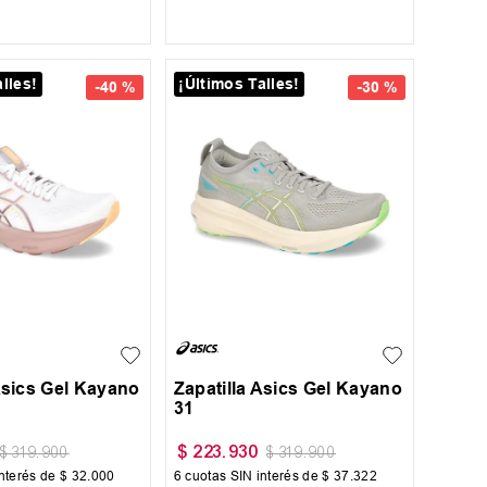
AR AL CARRITO
AGREGAR AL CARRITO
lles!
¡Últimos Talles!
-
40 %
-
30 %
42
42.5
48.5
Asics Gel Kayano
Zapatilla Asics Gel Kayano
31
$
223
.
930
$
319
.
900
$
319
.
900
nterés de
$
32
.
000
6
cuotas SIN interés de
$
37
.
322