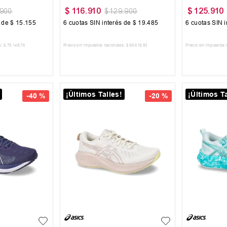
$
116
.
910
$
125
.
910
900
$
129
.
900
s de
$
15
.
155
6
cuotas SIN interés de
$
19
.
485
6
cuotas SIN i
s:
$
75
.
148
,
76
Precio sin impuestos nacionales:
$
96
.
619
,
83
Precio sin impuestos 
 CARRITO
AGREGAR AL CARRITO
AGREG
¡Últimos Talles!
¡Últimos Ta
-
40 %
-
20 %
38.5
40
39