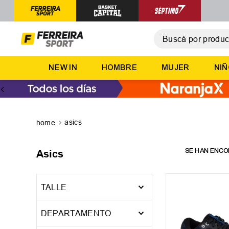
Buscá por producto,
T
NEW IN
HOMBRE
MUJER
NI
1
.
2
.
3
.
asics
4
.
5
.
Asics
TALLE
35
36
37
DEPARTAMENTO