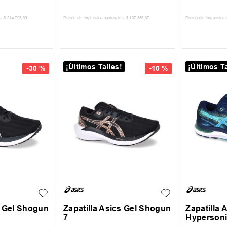
s:
$
214
.
793
,
39
Precio sin impuestos nacionales:
$
107
.
355
,
37
Precio sin impuestos 
 CARRITO
AGREGAR AL CARRITO
AGREG
¡Últimos Talles!
¡Últimos Ta
-
30 %
-
10 %
40
43
44
s Gel Shogun
Zapatilla Asics Gel Shogun
Zapatilla 
7
Hypersoni