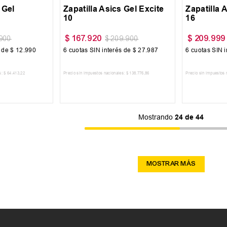
 Gel
Zapatilla Asics Gel Excite
Zapatilla 
10
16
$
167
.
920
$
209
.
999
900
$
209
.
900
s de
$
12
.
990
6
cuotas SIN interés de
$
27
.
987
6
cuotas SIN i
s:
$
64
.
413
,
22
Precio sin impuestos nacionales:
$
138
.
776
,
86
Precio sin impuestos 
 CARRITO
AGREGAR AL CARRITO
AGREG
Mostrando
24 de 44
MOSTRAR MÁS