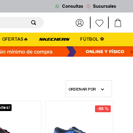
Consultas
Sucursales
OFERTAS🔥
FÚTBOL ⚽
ORDENAR POR
lles!
-
50 %