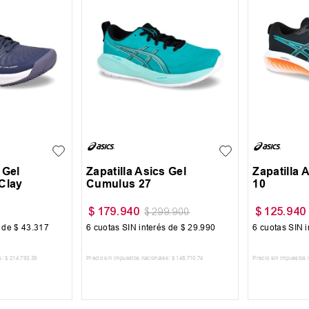
40
40.5
40
40.5
42
44
42.5
 Gel
Zapatilla Asics Gel
Zapatilla 
Clay
Cumulus 27
10
$
179
.
940
$
125
.
940
$
299
.
900
s de
$
43
.
317
6
cuotas SIN interés de
$
29
.
990
6
cuotas SIN i
s:
$
214
.
793
,
39
Precio sin impuestos nacionales:
$
148
.
710
,
74
Precio sin impuestos 
 CARRITO
AGREGAR AL CARRITO
AGREG