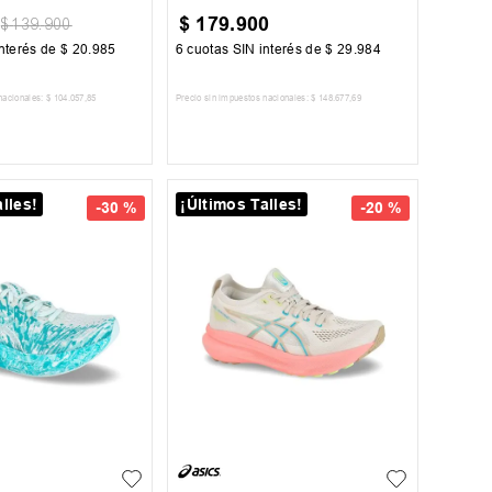
$
179
.
900
$
139
.
900
nterés de
$
20
.
985
6
cuotas SIN interés de
$
29
.
984
nacionales:
$
104
.
057
,
85
Precio sin impuestos nacionales:
$
148
.
677
,
69
AR AL CARRITO
AGREGAR AL CARRITO
lles!
¡Últimos Talles!
-
30 %
-
20 %
36