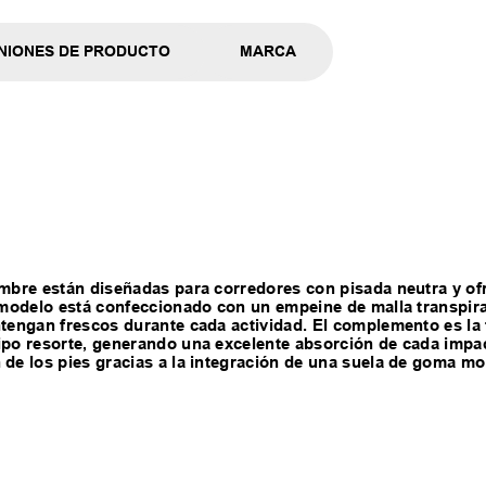
NIONES DE PRODUCTO
MARCA
hombre están diseñadas para corredores con pisada neutra y o
El modelo está confeccionado con un empeine de malla transpir
ntengan frescos durante cada actividad. El complemento es la
tipo resorte, generando una excelente absorción de cada imp
 de los pies gracias a la integración de una suela de goma mo