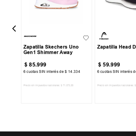
35
36
37
27
28
29
30
31
40
41
Zapatilla Skechers Uno
Zapatilla Head 
Gen1 Shimmer Away
$
85
.
999
$
59
.
999
334
6
cuotas SIN interés de
$
14
.
334
6
cuotas SIN interés 
Precio sin impuestos nacionales:
$
71
.
073
,
55
Precio sin impuestos nacionales:
$
TO
AGREGAR AL CARRITO
AGREGAR AL 