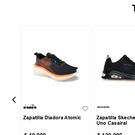
29
34
h III
29
30
31
32
33
39
40
41
34
43
44
45
Zapatilla Diadora Atomic
Zapatilla Skeche
Uno Casairal