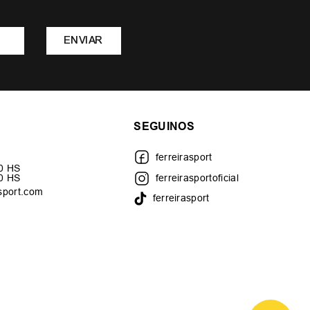
ENVIAR
SEGUINOS
ferreirasport
30 HS
00 HS
ferreirasportoficial
sport.com
ferreirasport