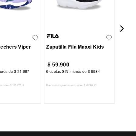
37
38
27
28
29
30
31
+
1
kechers Viper
Zapatilla Fila Maxxi Kids
$
59
.
900
$
45
.
terés de
$
21
.
667
6
cuotas SIN interés de
$
9984
6
cuotas 
cionales:
$
107
.
437
,
19
Precio sin impuestos nacionales:
$
49
.
504
,
13
Precio sin im
R AL CARRITO
AGREGAR AL CARRITO
A