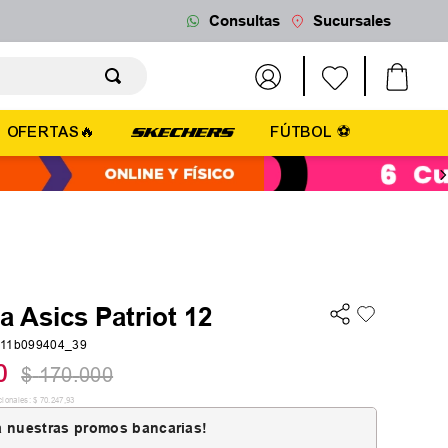
Consultas
Sucursales
OFERTAS🔥
FÚTBOL ⚽
la Asics Patriot 12
011b099404_39
0
$
170
.
000
cionales:
$
70
.
247
,
93
 nuestras promos bancarias!