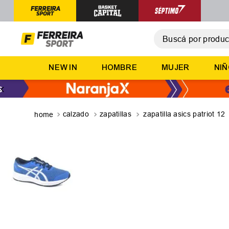
Buscá por producto,
T
NEW IN
HOMBRE
MUJER
NI
1
.
2
.
3
.
calzado
zapatillas
zapatilla asics patriot 12
4
.
5
.