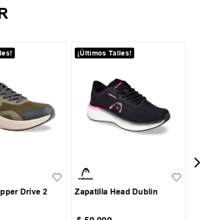
R
les!
¡Últimos Talles!
35
39
Zapati
Court 
35
36
37
38
39
38
39
40
40
41
opper Drive 2
Zapatilla Head Dublin