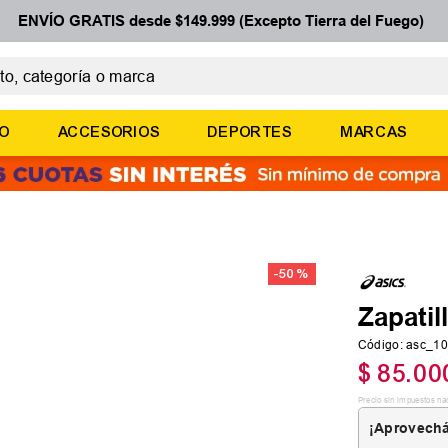
ENVÍO GRATIS desde $149.999 (Excepto Tierra del Fuego)
 categoría o marca
ÉRMINOS MÁS BUSCADOS
ÑO
ACCESORIOS
DEPORTES
MARCAS
botines
zapatillas
basquet
zapatillas mujer
-
50 %
zapatillas adidas
Zapatil
Código
:
asc_1
$
85
.
00
Precio sin impuestos na
¡Aprovechá