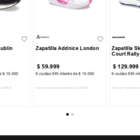
38
39
23
24
25
26
35
36
+
1
27
28
29
39
40
Dublin
Zapatilla Addnice London
Zapatilla S
Court Rally
$
59
.
999
$
129
.
999
de
$
10
.
000
6
cuotas SIN interés de
$
10
.
000
6
cuotas SIN in
49
.
585
,
95
Precio sin impuestos nacionales:
$
49
.
585
,
95
Precio sin impuestos na
CARRITO
AGREGAR AL CARRITO
AGREGA