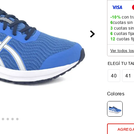
-10%
con tr
6
cuotas sin
3
cuotas sin
6
cuotas fij
12
cuotas fi
Ver todos lo
40
41
Colores
AGREGA