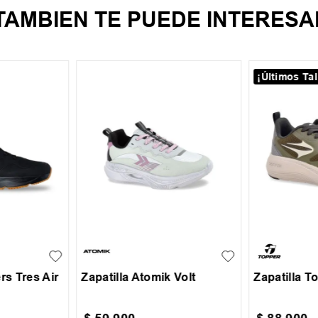
TAMBIEN TE PUEDE INTERESA
¡Últimos Tal
42
31
32
33
34
+
2
+
2
36
37
35
36
37
rs Tres Air
Zapatilla Atomik Volt
Zapatilla T