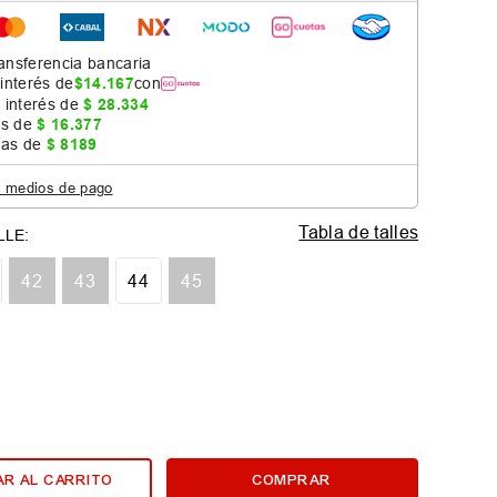
ansferencia bancaria
 interés de
$
14
.
167
con
 interés de
$
28
.
334
as de
$
16
.
377
jas de
$
8189
s medios de pago
Tabla de talles
42
43
44
45
R AL CARRITO
COMPRAR