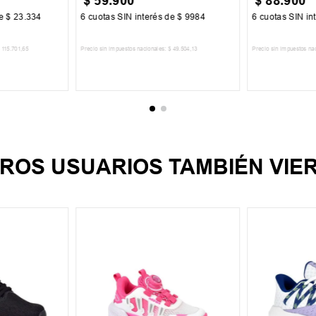
$
59
.
900
$
88
.
900
de
$
23
.
334
6
cuotas SIN interés de
$
9984
6
cuotas SIN in
115
.
701
,
65
Precio sin impuestos nacionales:
$
49
.
504
,
13
Precio sin impuestos na
CARRITO
AGREGAR AL CARRITO
AGREGA
ROS USUARIOS TAMBIÉN VIE