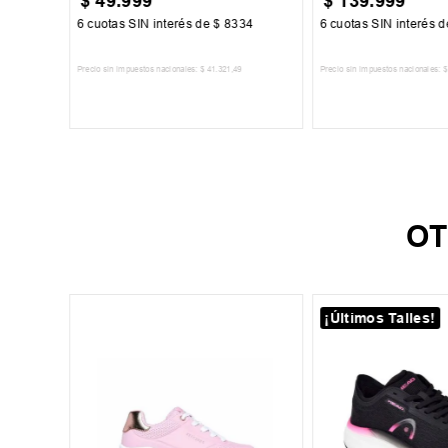
$
49
.
999
$
139
.
999
334
6
cuotas SIN interés de
$
8334
6
cuotas SIN interés 
Precio sin impuestos nacionales:
$
41
.
321
,
49
Precio sin impuestos nacionales:
$
TO
AGREGAR AL CARRITO
AGREGAR AL 
OT
¡Últimos Talles!
29
34
h III