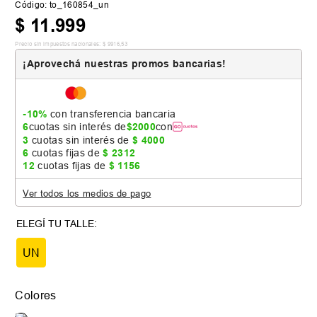
Código
:
to_160854_un
$
11
.
999
Precio sin impuestos nacionales:
$
9916
,
53
¡Aprovechá nuestras promos bancarias!
-10%
con transferencia bancaria
6
cuotas sin interés de
$
2000
con
3
cuotas sin interés de
$
4000
6
cuotas fijas de
$
2312
12
cuotas fijas de
$
1156
Ver todos los medios de pago
UN
Colores