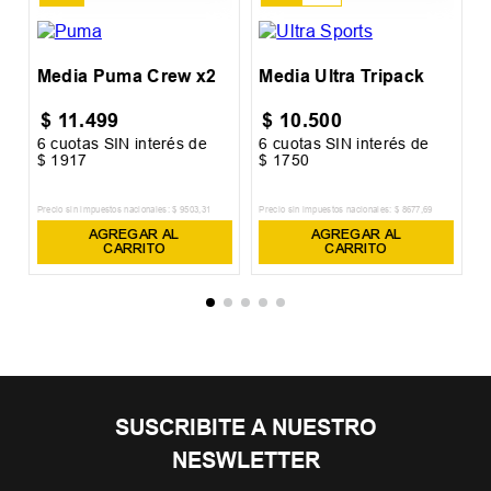
Media Puma Crew x2
Media Ultra Tripack
$
11
.
499
$
10
.
500
6
cuotas SIN interés de
6
cuotas SIN interés de
6
$
1917
$
1750
$
Precio sin impuestos nacionales:
$
9503
,
31
Precio sin impuestos nacionales:
$
8677
,
69
Pr
AGREGAR AL
AGREGAR AL
CARRITO
CARRITO
SUSCRIBITE A NUESTRO
NESWLETTER