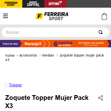
Buscar
TÉRMINOS MÁS BUSCADOS
1
.
botines
accesorios
medias
zoquete topper mujer pack
2
.
zapatillas
x3
3
.
basquet
4
.
zapatillas mujer
5
.
zapatillas adidas
Zoquete Topper Mujer Pack
X3