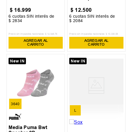
$
16
.
999
$
12
.
500
6
cuotas SIN interés de
6
cuotas SIN interés de
$
2834
$
2084
Precio sin impuestos nacionales:
$
14
.
048
,
76
Precio sin impuestos nacionales:
$
10
.
330
,
58
AGREGAR AL
AGREGAR AL
CARRITO
CARRITO
New IN
New IN
3640
L
Media Puma Bwt