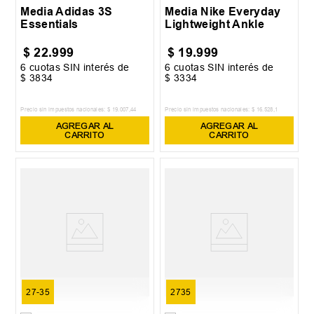
Media Adidas 3S
Media Nike Everyday
Essentials
Lightweight Ankle
$
22
.
999
$
19
.
999
6
cuotas SIN interés de
6
cuotas SIN interés de
$
3834
$
3334
Precio sin impuestos nacionales:
$
19
.
007
,
44
Precio sin impuestos nacionales:
$
16
.
528
,
1
AGREGAR AL
AGREGAR AL
CARRITO
CARRITO
27-35
2735