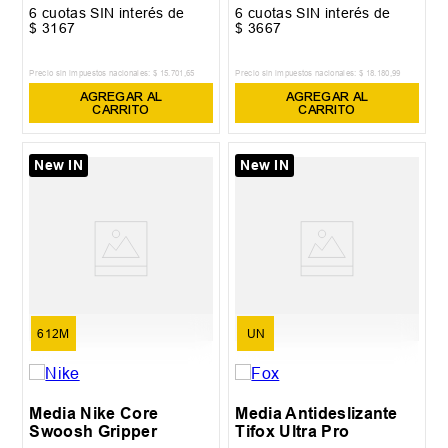
6
cuotas SIN interés de
6
cuotas SIN interés de
$
3167
$
3667
Precio sin impuestos nacionales:
$
15
.
701
,
65
Precio sin impuestos nacionales:
$
18
.
180
,
99
AGREGAR AL
AGREGAR AL
CARRITO
CARRITO
New IN
New IN
612M
UN
Media Nike Core
Media Antideslizante
Swoosh Gripper
Tifox Ultra Pro