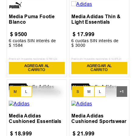
Media Puma Footie
Media Adidas Thin &
Blanco
Light Essentials
$
9500
$
17
.
999
6
cuotas SIN interés de
6
cuotas SIN interés de
$
1584
$
3000
Precio sin impuestos nacionales:
$
7851
,
24
Precio sin impuestos nacionales:
$
14
.
875
,
21
AGREGAR AL
AGREGAR AL
CARRITO
CARRITO
New IN
New IN
S
M
L
M
L
+
1
XL
Media Adidas
Media Adidas
Cushioned Essentials
Cushioned Sportswear
$
18
.
999
$
21
.
999