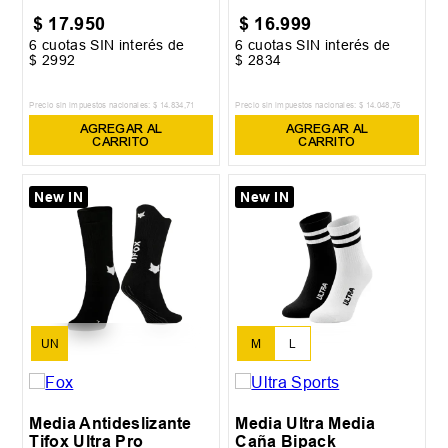
$
17
.
950
$
16
.
999
6
cuotas SIN interés de
6
cuotas SIN interés de
$
2992
$
2834
Precio sin impuestos nacionales:
$
14
.
834
,
71
Precio sin impuestos nacionales:
$
14
.
048
,
76
AGREGAR AL
AGREGAR AL
CARRITO
CARRITO
New IN
New IN
UN
M
L
Media Antideslizante
Media Ultra Media
Tifox Ultra Pro
Caña Bipack