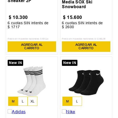
Sneaker 2P
Media SOX Ski
Snowboard
$
10
.
300
$
15
.
600
6
cuotas SIN interés de
6
cuotas SIN interés de
$
1717
$
2600
Precio sin impuestos nacionales:
$
8512
,
4
Precio sin impuestos nacionales:
$
12
.
892
,
56
AGREGAR AL
AGREGAR AL
CARRITO
CARRITO
New IN
New IN
M
L
XL
M
L