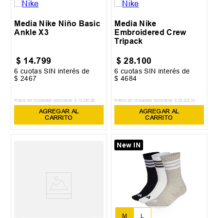
Media Nike Niño Basic
Media Nike
Ankle X3
Embroidered Crew
Tripack
$
14
.
799
$
28
.
100
6
cuotas SIN interés de
6
cuotas SIN interés de
$
2467
$
4684
Precio sin impuestos nacionales:
$
12
.
230
,
58
Precio sin impuestos nacionales:
$
23
.
223
,
14
AGREGAR AL
AGREGAR AL
CARRITO
CARRITO
New IN
M
L