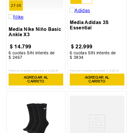
27-35
Media Adidas 3S
Essential
Media Nike Niño Basic
Ankle X3
$
14
.
799
$
22
.
999
6
cuotas SIN interés de
6
cuotas SIN interés de
$
2467
$
3834
Precio sin impuestos nacionales:
$
12
.
230
,
58
Precio sin impuestos nacionales:
$
19
.
007
,
44
AGREGAR AL
AGREGAR AL
CARRITO
CARRITO