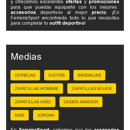
y ofrecemos excelentes
ofertas
y
promociones
para que puedas equiparte con los mejores
accesorios
deportivos al mejor
precio
. ¡En
FerreiraSport encontrarás todo lo que necesitas
para completar tu
outfit deportivo
!
Medias
CHINELAS
OJOTAS
SANDALIAS
ZAPATILLAS HOMBRE
ZAPATILLAS MUJER
ZAPATILLAS NIÑO
UNDER ARMOUR
NIKE
JORDAN
En
FerreiraSport
, sabemos que los
accesorios