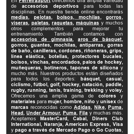
En
FerreiraSport
ofrecemos una amplia variedad
de
accesorios deportivos
para todas las
disciplinas. En nuestra tienda online encontrarás
medias
,
pelotas
,
bolsos, mochilas
,
gorros,
viseras
,
paletas
,
raquetas
,
máquinas
y muchos
otros complementos para mejorar tu
entrenamiento. También contamos con
accesorios de gimnasia
,
aros de básquet
,
gorros, guantes, mochilas, antiparras, gorras
de baño, canilleras, cordones, riñoneras, grips,
línea elástica, botellas, protectores bucales,
bolsos, vinchas, encordados, palos de hockey,
muñequeras, botineros, tapones de silicona
y
mucho más. Nuestros productos están diseñados
para todos los deportes:
básquet, casual,
ciclismo, fútbol, golf, hockey, natación, paddle,
rugby, running, tenis, training, trekking
y
voley.
Ofrecemos una amplia gama de
colores
y
materiales
para
mujer, hombre, niño
y
unisex
de
marcas
reconocidas como
Adidas
,
Nike
,
Puma
,
Head
,
Under Armour
,
Puma
,
Fila
y muchas más.
Aceptamos
MasterCard, Cabal, Diners Club
International, Naranja, American Express, Visa
y
pago a través de Mercado Pago o Go Cuotas
,