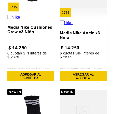
2735
2735
Media Nike Cushioned
Crew x3 Niño
Media Nike Ancle x3
Niño
$
14
.
250
$
14
.
250
6
cuotas SIN interés de
6
cuotas SIN interés de
$
2375
$
2375
Precio sin impuestos nacionales:
$
11
.
776
,
86
Precio sin impuestos nacionales:
$
11
.
776
,
86
AGREGAR AL
AGREGAR AL
CARRITO
CARRITO
New IN
New IN