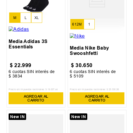
M
L
XL
612M
1
Media Adidas 3S
Essentials
Media Nike Baby
Swooshfetti
$
22
.
999
$
30
.
650
6
cuotas SIN interés de
6
cuotas SIN interés de
$
3834
$
5109
Precio sin impuestos nacionales:
$
19
.
007
,
44
Precio sin impuestos nacionales:
$
25
.
330
,
58
AGREGAR AL
AGREGAR AL
CARRITO
CARRITO
New IN
New IN