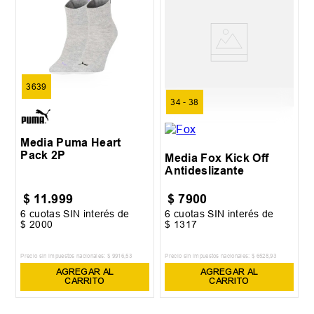
3639
34 - 38
Media Puma Heart
Pack 2P
Media Fox Kick Off
Antideslizante
$
11
.
999
$
7900
6
cuotas SIN interés de
6
cuotas SIN interés de
$
2000
$
1317
Precio sin impuestos nacionales:
$
9916
,
53
Precio sin impuestos nacionales:
$
6528
,
93
AGREGAR AL
AGREGAR AL
CARRITO
CARRITO