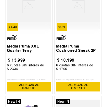
44-48
3639
Media Puma XXL
Media Puma
Quarter Terry
Cushioned Sneak 2P
$
13
.
999
$
10
.
199
6
cuotas SIN interés de
6
cuotas SIN interés de
$
2334
$
1700
Precio sin impuestos nacionales:
$
11
.
569
,
42
Precio sin impuestos nacionales:
$
8428
,
93
AGREGAR AL
AGREGAR AL
CARRITO
CARRITO
New IN
New IN