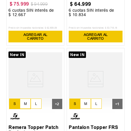
$
64
.
999
$
75
.
999
$
94
.
999
6
cuotas SIN interés de
6
cuotas SIN interés de
$
12
.
667
$
10
.
834
Precio sin impuestos nacionales:
$
62
.
809
,
09
Precio sin impuestos nacionales:
$
53
.
718
,
18
AGREGAR AL
AGREGAR AL
CARRITO
CARRITO
New IN
New IN
S
M
L
S
M
L
+
2
+
1
XL
XXL
XL
Remera Topper Patch
Pantalon Topper FRS