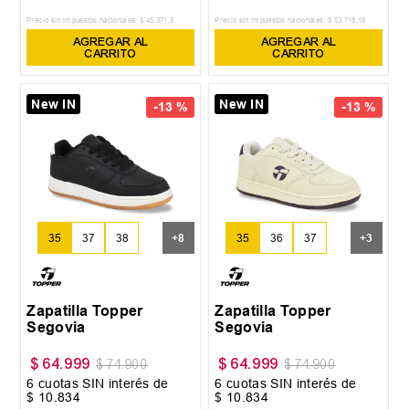
Precio sin impuestos nacionales:
$
45
.
371
,
9
Precio sin impuestos nacionales:
$
53
.
718
,
18
AGREGAR AL
AGREGAR AL
CARRITO
CARRITO
New IN
New IN
-
13 %
-
13 %
35
37
38
+
8
35
36
37
+
3
Zapatilla Topper
Zapatilla Topper
Segovia
Segovia
$
64
.
999
$
64
.
999
$
74
.
900
$
74
.
900
6
cuotas SIN interés de
6
cuotas SIN interés de
$
10
.
834
$
10
.
834