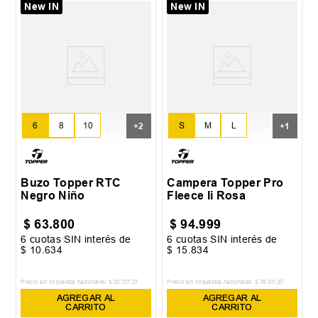
New IN
New IN
6
8
10
S
M
L
+
2
+
1
12
14
XL
Buzo Topper RTC
Campera Topper Pro
Negro Niño
Fleece Ii Rosa
$
63
.
800
$
94
.
999
6
cuotas SIN interés de
6
cuotas SIN interés de
$
10
.
634
$
15
.
834
Precio sin impuestos nacionales:
$
52
.
727
,
27
Precio sin impuestos nacionales:
$
78
.
511
,
57
AGREGAR AL
AGREGAR AL
CARRITO
CARRITO