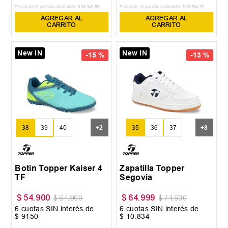
Precio sin impuestos nacionales:
$
65
.
949
,
59
Precio sin impuestos nacionales:
$
28
.
924
,
79
AGREGAR AL
AGREGAR AL
CARRITO
CARRITO
New IN
New IN
-
15 %
-
13 %
38
39
40
+
2
35
36
37
+
8
41
42
Botin Topper Kaiser 4
Zapatilla Topper
TF
Segovia
$
54
.
900
$
64
.
999
$
64
.
900
$
74
.
900
6
cuotas SIN interés de
6
cuotas SIN interés de
$
9150
$
10
.
834