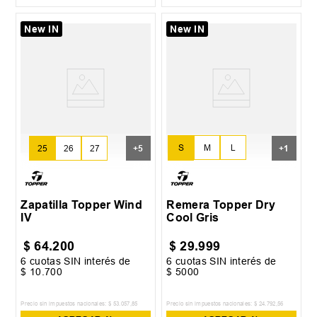
New IN
New IN
S
M
L
25
26
27
+
5
+
1
XL
Zapatilla Topper Wind
Remera Topper Dry
IV
Cool Gris
$
64
.
200
$
29
.
999
6
cuotas SIN interés de
6
cuotas SIN interés de
$
10
.
700
$
5000
Precio sin impuestos nacionales:
$
53
.
057
,
85
Precio sin impuestos nacionales:
$
24
.
792
,
56