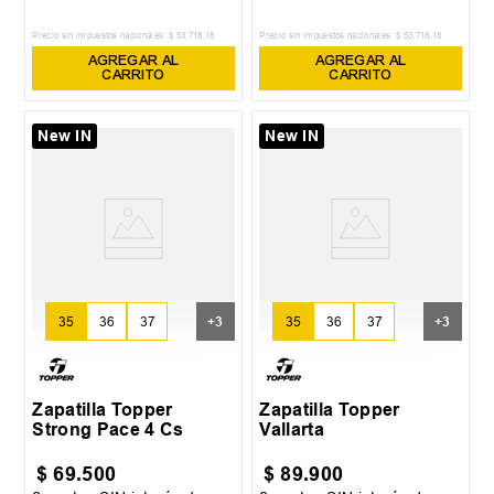
Precio sin impuestos nacionales:
$
53
.
718
,
18
Precio sin impuestos nacionales:
$
53
.
718
,
18
AGREGAR AL
AGREGAR AL
CARRITO
CARRITO
New IN
New IN
35
36
37
+
3
35
36
37
+
3
Zapatilla Topper
Zapatilla Topper
Strong Pace 4 Cs
Vallarta
$
69
.
500
$
89
.
900