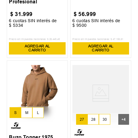
Profesional
$
31
.
999
$
56
.
999
6
cuotas SIN interés de
6
cuotas SIN interés de
$
5334
$
9500
Precio sin impuestos nacionales:
$
26
.
445
,
45
Precio sin impuestos nacionales:
$
47
.
106
,
61
AGREGAR AL
AGREGAR AL
CARRITO
CARRITO
S
M
L
27
28
30
+
4
Buzo Topper 1975