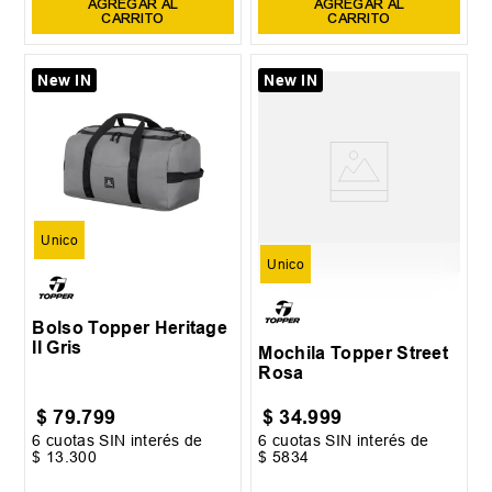
AGREGAR AL
AGREGAR AL
CARRITO
CARRITO
New IN
New IN
Unico
Unico
Bolso Topper Heritage
II Gris
Mochila Topper Street
Rosa
$
79
.
799
$
34
.
999
6
cuotas SIN interés de
6
cuotas SIN interés de
$
13
.
300
$
5834