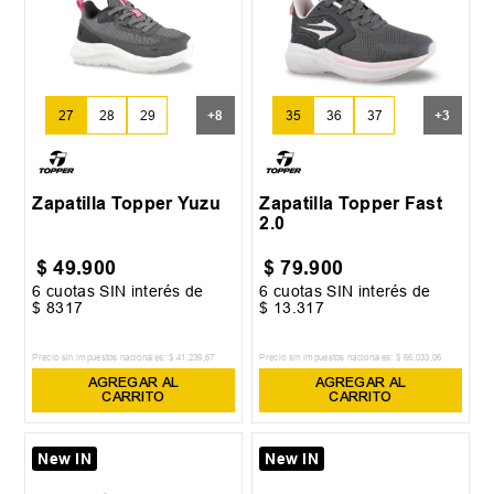
27
28
29
+
8
35
36
37
+
3
Zapatilla Topper Yuzu
Zapatilla Topper Fast
2.0
$
49
.
900
$
79
.
900
6
cuotas SIN interés de
6
cuotas SIN interés de
$
8317
$
13
.
317
Precio sin impuestos nacionales:
$
41
.
239
,
67
Precio sin impuestos nacionales:
$
66
.
033
,
06
AGREGAR AL
AGREGAR AL
CARRITO
CARRITO
New IN
New IN