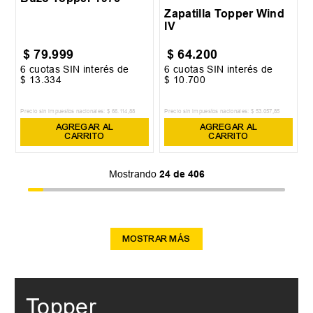
Zapatilla Topper Wind
IV
$
79
.
999
$
64
.
200
6
cuotas SIN interés de
6
cuotas SIN interés de
$
13
.
334
$
10
.
700
Precio sin impuestos nacionales:
$
66
.
114
,
88
Precio sin impuestos nacionales:
$
53
.
057
,
85
AGREGAR AL
AGREGAR AL
CARRITO
CARRITO
Mostrando
24 de 406
MOSTRAR MÁS
Topper