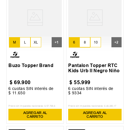
M
L
XL
6
8
10
+
1
+
2
XXL
12
14
Buzo Topper Brand
Pantalon Topper RTC
Kids Urb II Negro Niño
$
69
.
900
$
55
.
999
6
cuotas SIN interés de
6
cuotas SIN interés de
$
11
.
650
$
9334
Precio sin impuestos nacionales:
$
57
.
768
,
6
Precio sin impuestos nacionales:
$
46
.
280
,
17
AGREGAR AL
AGREGAR AL
CARRITO
CARRITO