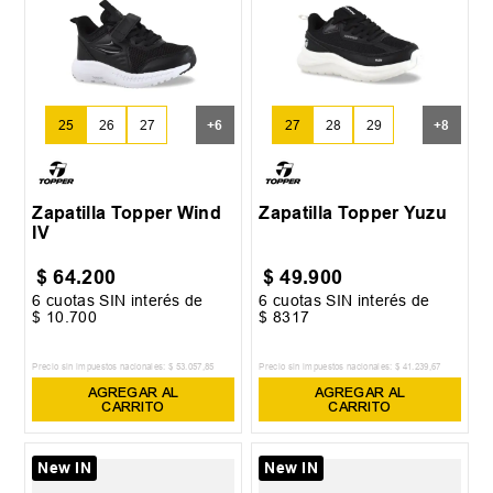
25
26
27
+
6
27
28
29
+
8
Zapatilla Topper Wind
Zapatilla Topper Yuzu
IV
$
64
.
200
$
49
.
900
6
cuotas SIN interés de
6
cuotas SIN interés de
$
10
.
700
$
8317
Precio sin impuestos nacionales:
$
53
.
057
,
85
Precio sin impuestos nacionales:
$
41
.
239
,
67
AGREGAR AL
AGREGAR AL
CARRITO
CARRITO
New IN
New IN