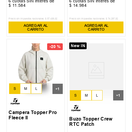
6
cuotas SIN interés de
6
cuotas SIN interés de
$
11
.
584
$
14
.
984
Precio sin impuestos nacionales:
$
57
.
438
,
02
Precio sin impuestos nacionales:
$
74
.
297
,
52
AGREGAR AL
AGREGAR AL
CARRITO
CARRITO
New IN
-
20 %
S
M
L
+
1
S
M
L
+
1
XL
XL
Campera Topper Pro
Fleece II
Buzo Topper Crew
RTC Patch