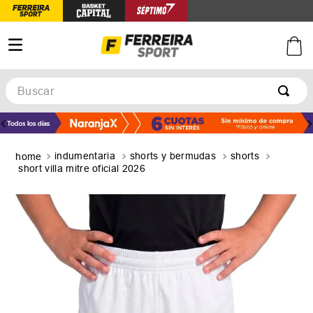
Buscar
TÉRMINOS MÁS BUSCADOS
1
.
botines
indumentaria
shorts y bermudas
shorts
2
.
zapatillas
short villa mitre oficial 2026
3
.
basquet
4
.
zapatillas mujer
5
.
zapatillas adidas