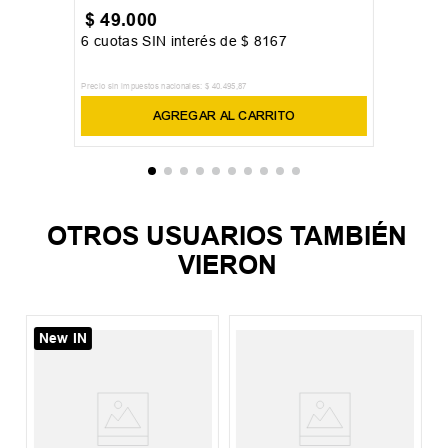
$
49
.
000
6
cuotas SIN interés de
$
8167
Precio sin impuestos nacionales:
$
40
.
495
,
87
AGREGAR AL CARRITO
OTROS USUARIOS TAMBIÉN
VIERON
New IN
%
S
P