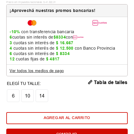
Precio sin impuestos nacionales:
$
41
.
322
,
31
¡Aprovechá nuestras promos bancarias!
-10%
con transferencia bancaria
6
cuotas sin interés de
$
8334
con
3
cuotas sin interés de
$
16
.
667
4
cuotas sin interés de
$
12
.
500
con Banco Provincia
6
cuotas sin interés de
$
8334
12
cuotas fijas de
$
4817
Ver todos los medios de pago
📏 Tabla de talles
6
10
14
AGREGAR AL CARRITO