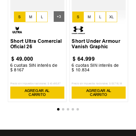
+
3
S
M
L
XL
S
M
L
XXL
Short Ultra Comercial
Short Under Armour
Oficial 26
Vanish Graphic
$
49
.
000
$
64
.
999
6
cuotas SIN interés de
6
cuotas SIN interés de
6
$
8167
$
10
.
834
$
Precio sin impuestos nacionales:
$
40
.
495
,
87
Precio sin impuestos nacionales:
$
53
.
718
,
18
Pr
AGREGAR AL
AGREGAR AL
CARRITO
CARRITO