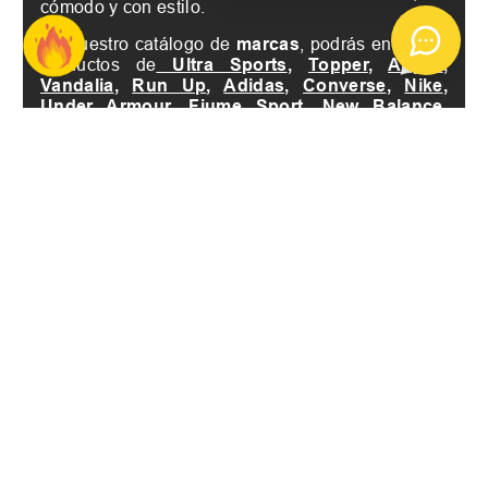
cómodo y con estilo.
En nuestro catálogo de
marcas
, podrás encontrar
productos de
Ultra Sports
,
Topper
,
Abyss
,
Vandalia
,
Run Up
,
Adidas
,
Converse
,
Nike
,
Under Armour
,
Fiume Sport
,
New Balance
,
Mitre
,
Gull
,
Avia
,
Fila
,
PRO STAR
,
Penalty
,
Aptitud
,
San
,
Salomon
,
Reebok
,
Flash
,
Diadora
,
Speed
,
Kion
,
Kappa
,
Hydro
,
Athix
y
361
.
En nuestra
página
encontrarás todas las opciones
de
talles
, tanto para
hombre, mujer, unisex y
niños
. Ofrecemos
shorts
y
bermudas
perfectos
para aquellos que buscan una prenda cómoda y
de calidad. También podrás encontrar prendas
deportivas específicas para cada disciplina, como
básquet, rugby, running, tenis, training
y
voley.
Además, en FerreiraSport siempre tenemos
promociones
y
ofertas
exclusivas, y aceptamos
medios de pago como
MasterCard, Diners Club
International, Naranja X, Mercado Pago, Visa
y
American Express
. No esperes más y encuentra
el short o bermuda perfecto para tu
outfit
deportivo en FerreiraSport.