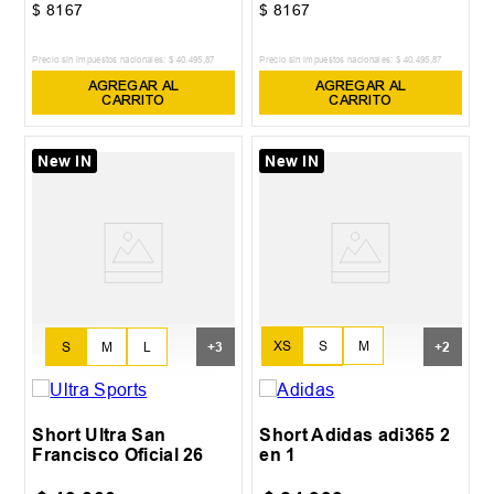
$
8167
$
8167
Precio sin impuestos nacionales:
$
40
.
495
,
87
Precio sin impuestos nacionales:
$
40
.
495
,
87
AGREGAR AL
AGREGAR AL
CARRITO
CARRITO
New IN
New IN
XS
S
M
S
M
L
+
3
+
2
L
XL
Short Ultra San
Short Adidas adi365 2
Francisco Oficial 26
en 1