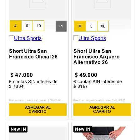
4
6
10
+
1
M
L
XL
14
Short Ultra San
Short Ultra San
Francisco Oficial 26
Francisco Arquero
Alternativo 26
$
47
.
000
$
49
.
000
6
cuotas SIN interés de
6
cuotas SIN interés de
$
7834
$
8167
Precio sin impuestos nacionales:
$
38
.
842
,
98
Precio sin impuestos nacionales:
$
40
.
495
,
87
AGREGAR AL
AGREGAR AL
CARRITO
CARRITO
New IN
New IN