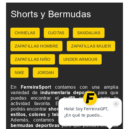
Shorts y Bermudas
CHINELAS
OJOTAS
SANDALIAS
ZAPATILLAS HOMBRE
ZAPATILLAS MUJER
ZAPATILLAS NIÑO
UNDER ARMOUR
NIKE
JORDAN
En
FerreiraSport
contamos con una amplia
variedad de
indumentaria deportiva
para que
puedas encontrar el
outfit
perfecto para tu
actividad favorita. En nuestra
tienda online
podrás encontrar
shorts deportivos
de diferentes
estilos, colores
y
telas
, para todos los géneros.
Además, contamos con
shorts de fútbol
y
bermudas deportivas
para que puedas entrenar