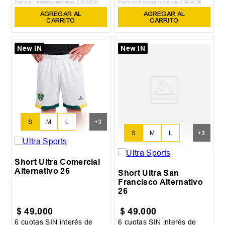
Precio sin impuestos nacionales:
$
38
.
842
,
98
Precio sin impuestos nacionales:
$
38
.
842
,
98
AGREGAR AL
AGREGAR AL
CARRITO
CARRITO
New IN
New IN
S
M
L
+
3
S
M
L
+
3
Short Ultra Comercial
Alternativo 26
Short Ultra San
Francisco Alternativo
26
$
49
.
000
$
49
.
000
6
cuotas SIN interés de
6
cuotas SIN interés de