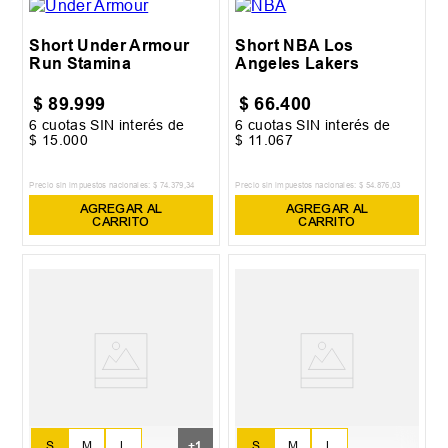
XL
Short Under Armour
Short NBA Los
Run Stamina
Angeles Lakers
$
89
.
999
$
66
.
400
6
cuotas SIN interés de
6
cuotas SIN interés de
$
15
.
000
$
11
.
067
Precio sin impuestos nacionales:
$
74
.
379
,
34
Precio sin impuestos nacionales:
$
54
.
876
,
03
AGREGAR AL
AGREGAR AL
CARRITO
CARRITO
S
M
L
+
1
S
M
L