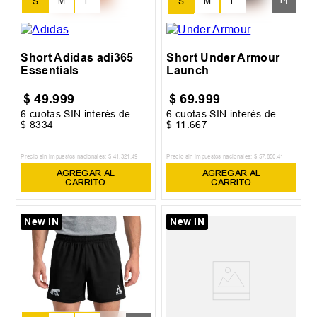
S
M
L
S
M
L
+
1
XL
Short Adidas adi365
Short Under Armour
Essentials
Launch
$
49
.
999
$
69
.
999
6
cuotas SIN interés de
6
cuotas SIN interés de
$
8334
$
11
.
667
Precio sin impuestos nacionales:
$
41
.
321
,
49
Precio sin impuestos nacionales:
$
57
.
850
,
41
AGREGAR AL
AGREGAR AL
CARRITO
CARRITO
New IN
New IN