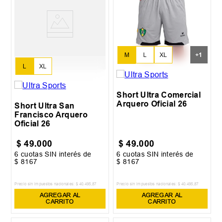
M
L
XL
+
1
L
XL
XXL
Short Ultra Comercial
Arquero Oficial 26
Short Ultra San
Francisco Arquero
Oficial 26
$
49
.
000
$
49
.
000
6
cuotas SIN interés de
6
cuotas SIN interés de
$
8167
$
8167
Precio sin impuestos nacionales:
$
40
.
495
,
87
Precio sin impuestos nacionales:
$
40
.
495
,
87
AGREGAR AL
AGREGAR AL
CARRITO
CARRITO