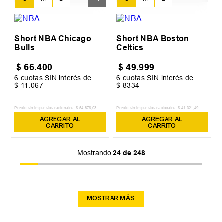
XL
Short NBA Chicago
Short NBA Boston
Bulls
Celtics
$
66
.
400
$
49
.
999
6
cuotas SIN interés de
6
cuotas SIN interés de
$
11
.
067
$
8334
Precio sin impuestos nacionales:
$
54
.
876
,
03
Precio sin impuestos nacionales:
$
41
.
321
,
49
AGREGAR AL
AGREGAR AL
CARRITO
CARRITO
Mostrando
24 de 248
MOSTRAR MÁS