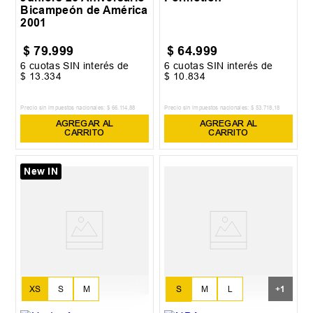
Bicampeón de América
2001
$
79
.
999
$
64
.
999
6
cuotas SIN interés de
6
cuotas SIN interés de
$
13
.
334
$
10
.
834
Precio sin impuestos nacionales:
$
66
.
114
,
88
Precio sin impuestos nacionales:
$
53
.
718
,
18
AGREGAR AL
AGREGAR AL
CARRITO
CARRITO
New IN
S
M
L
XS
S
M
+
1