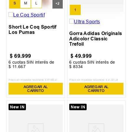
S
M
L
+
2
1
XL
XXL
Short Le Coq Sportif
Los Pumas
Gorra Adidas Originals
Adicolor Classic
Trefoil
$
69
.
999
$
49
.
999
6
cuotas SIN interés de
6
cuotas SIN interés de
$
11
.
667
$
8334
Precio sin impuestos nacionales:
$
57
.
850
,
41
Precio sin impuestos nacionales:
$
41
.
321
,
49
AGREGAR AL
AGREGAR AL
CARRITO
CARRITO
New IN
New IN