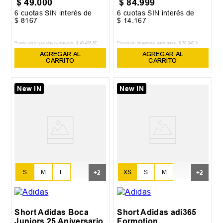
$
49
.
000
$
84
.
999
6
cuotas SIN interés de
6
cuotas SIN interés de
$
8167
$
14
.
167
Precio sin impuestos nacionales:
$
40
.
495
,
87
Precio sin impuestos nacionales:
$
70
.
247
,
11
AGREGAR AL
AGREGAR AL
CARRITO
CARRITO
New IN
New IN
S
M
L
XS
S
M
+
2
+
2
XL
XXL
L
XL
Short Adidas Boca
Short Adidas adi365
Juniors 25 Aniversario
Formotion