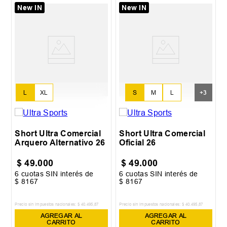
New IN
New IN
L
XL
S
M
L
+
3
Short Ultra Comercial
Short Ultra Comercial
Arquero Alternativo 26
Oficial 26
$
49
.
000
$
49
.
000
6
cuotas SIN interés de
6
cuotas SIN interés de
$
8167
$
8167
Precio sin impuestos nacionales:
$
40
.
495
,
87
Precio sin impuestos nacionales:
$
40
.
495
,
87
AGREGAR AL
AGREGAR AL
CARRITO
CARRITO