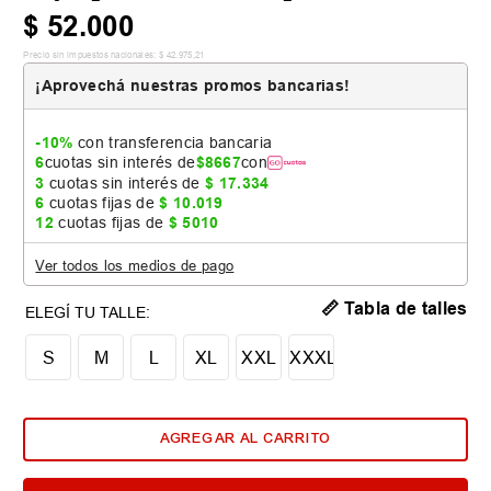
$
52
.
000
Precio sin impuestos nacionales:
$
42
.
975
,
21
¡Aprovechá nuestras promos bancarias!
-10%
con transferencia bancaria
6
cuotas sin interés de
$
8667
con
3
cuotas sin interés de
$
17
.
334
6
cuotas fijas de
$
10
.
019
12
cuotas fijas de
$
5010
Ver todos los medios de pago
📏 Tabla de talles
S
M
L
XL
XXL
XXXL
AGREGAR AL CARRITO