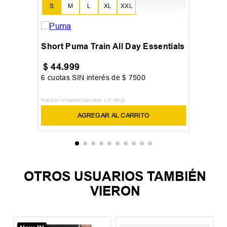
S
M
L
XL
XXL
Short Puma Train All Day Essentials
$
44
.
999
6
cuotas SIN interés de
$
7500
Precio sin impuestos nacionales:
$
37
.
189
,
26
AGREGAR AL CARRITO
OTROS USUARIOS TAMBIÉN
VIERON