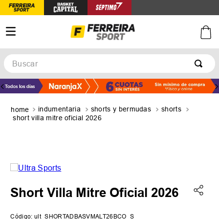
Buscar
TÉRMINOS MÁS BUSCADOS
1
.
botines
indumentaria
shorts y bermudas
shorts
2
.
zapatillas
short villa mitre oficial 2026
3
.
basquet
4
.
zapatillas mujer
5
.
zapatillas adidas
Short Villa Mitre Oficial 2026
Código
:
ult_SHORTADBASVMALT26BCO_S