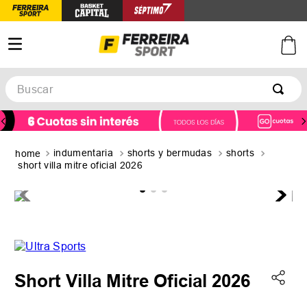
Buscar
TÉRMINOS MÁS BUSCADOS
1
.
botines
indumentaria
shorts y bermudas
shorts
2
.
zapatillas
short villa mitre oficial 2026
3
.
basquet
4
.
zapatillas mujer
5
.
zapatillas adidas
Short Villa Mitre Oficial 2026