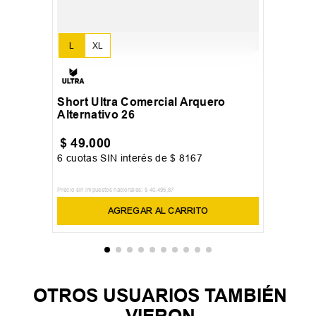
L
XL
Short Ultra Comercial Arquero
Alternativo 26
$
49
.
000
6
cuotas SIN interés de
$
8167
Precio sin impuestos nacionales:
$
40
.
495
,
87
AGREGAR AL CARRITO
OTROS USUARIOS TAMBIÉN