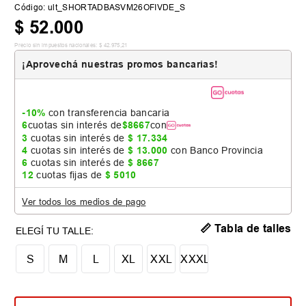
Código
:
ult_SHORTADBASVM26OFIVDE_S
$
52
.
000
Precio sin impuestos nacionales:
$
42
.
975
,
21
¡Aprovechá nuestras promos bancarias!
-10%
con transferencia bancaria
6
cuotas sin interés de
$
8667
con
3
cuotas sin interés de
$
17
.
334
4
cuotas sin interés de
$
13
.
000
con Banco Provincia
6
cuotas sin interés de
$
8667
12
cuotas fijas de
$
5010
Ver todos los medios de pago
📏 Tabla de talles
S
M
L
XL
XXL
XXXL