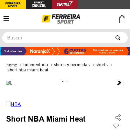
Buscar
TÉRMINOS MÁS BUSCADOS
1
.
botines
indumentaria
shorts y bermudas
shorts
2
.
basquet
short nba miami heat
3
.
zapatillas mujer
4
.
zapatillas adidas
5
.
medias
Short NBA Miami Heat