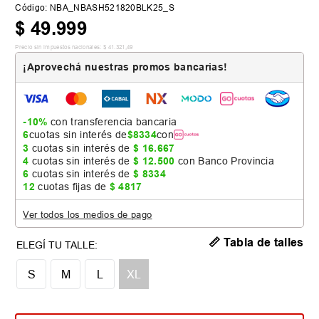
Código
:
NBA_NBASH521820BLK25_S
$
49
.
999
Precio sin impuestos nacionales:
$
41
.
321
,
49
¡Aprovechá nuestras promos bancarias!
-10%
con transferencia bancaria
6
cuotas sin interés de
$
8334
con
3
cuotas sin interés de
$
16
.
667
4
cuotas sin interés de
$
12
.
500
con Banco Provincia
6
cuotas sin interés de
$
8334
12
cuotas fijas de
$
4817
Ver todos los medios de pago
📏 Tabla de talles
S
M
L
XL