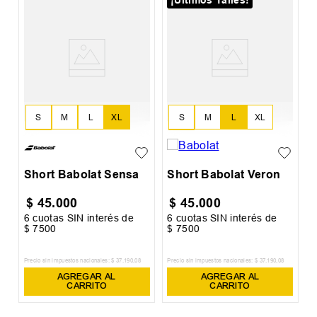
¡Últimos Talles!
7
S
O
S
M
L
XL
S
M
L
XL
XXL
XXL
Short Babolat Sensa
Short Babolat Veron
$
45
.
000
$
45
.
000
6
cuotas SIN interés de
6
cuotas SIN interés de
6
$
7500
$
7500
$
Precio sin impuestos nacionales:
$
37
.
190
,
08
Precio sin impuestos nacionales:
$
37
.
190
,
08
Pr
AGREGAR AL
AGREGAR AL
CARRITO
CARRITO