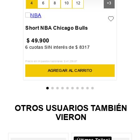
4
6
8
10
12
+
3
14
16
Short NBA Chicago Bulls
$
49
.
900
6
cuotas SIN interés de
$
8317
Precio sin impuestos nacionales:
$
41
.
239
,
67
AGREGAR AL CARRITO
OTROS USUARIOS TAMBIÉN
VIERON