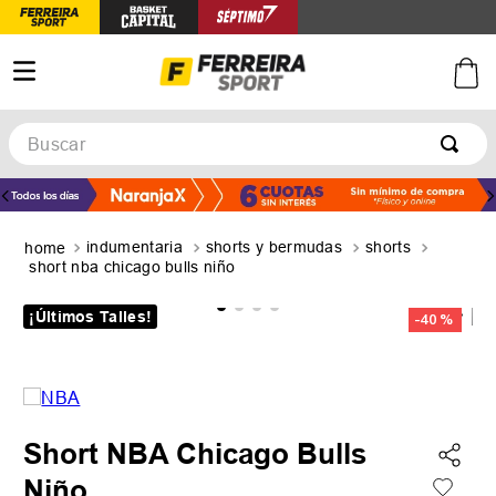
Buscar
TÉRMINOS MÁS BUSCADOS
1
.
botines
indumentaria
shorts y bermudas
shorts
2
.
zapatillas
short nba chicago bulls niño
3
.
basquet
¡Últimos Talles!
-
40 %
4
.
zapatillas mujer
5
.
zapatillas adidas
Short NBA Chicago Bulls
Niño