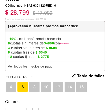
Código
:
nba_NBASH321820RED_6
$
28
.
799
$
47
.
999
Precio sin impuestos nacionales:
$
23
.
800
,
83
¡Aprovechá nuestras promos bancarias!
-10%
con transferencia bancaria
6
cuotas sin interés de
$
4800
con
3
cuotas sin interés de
$
9600
6
cuotas fijas de
$
5549
12
cuotas fijas de
$
2775
Ver todos los medios de pago
📏 Tabla de talles
4
6
8
10
12
14
16
Colores