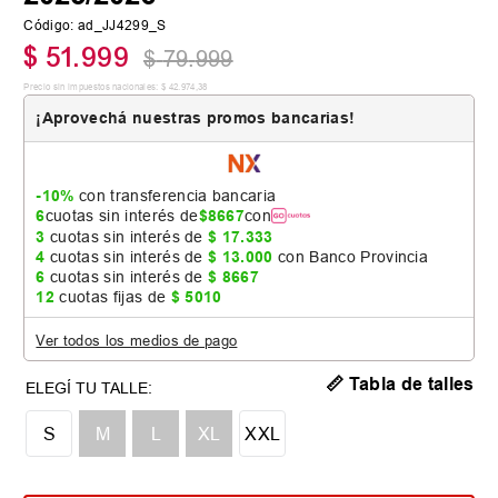
Código
:
ad_JJ4299_S
$
51
.
999
$
79
.
999
Precio sin impuestos nacionales:
$
42
.
974
,
38
¡Aprovechá nuestras promos bancarias!
-10%
con transferencia bancaria
6
cuotas sin interés de
$
8667
con
3
cuotas sin interés de
$
17
.
333
4
cuotas sin interés de
$
13
.
000
con Banco Provincia
6
cuotas sin interés de
$
8667
12
cuotas fijas de
$
5010
Ver todos los medios de pago
📏 Tabla de talles
S
M
L
XL
XXL