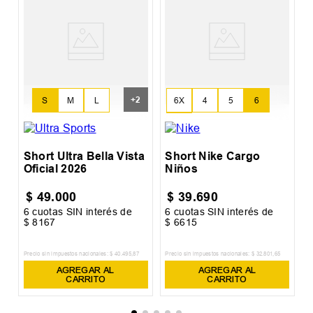
S
B
+
2
6X
4
5
6
S
M
L
7
Short Ultra Bella Vista
Short Nike Cargo
Oficial 2026
Niños
$
49
.
000
$
39
.
690
6
cuotas SIN interés de
6
cuotas SIN interés de
6
$
8167
$
6615
$
Precio sin impuestos nacionales:
$
40
.
495
,
87
Precio sin impuestos nacionales:
$
32
.
801
,
65
Pr
AGREGAR AL
AGREGAR AL
CARRITO
CARRITO