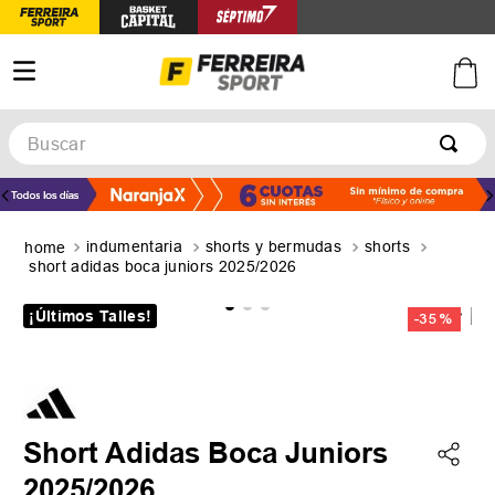
Buscar
TÉRMINOS MÁS BUSCADOS
1
.
botines
indumentaria
shorts y bermudas
shorts
2
.
zapatillas
short adidas boca juniors 2025/2026
3
.
basquet
¡Últimos Talles!
-
35 %
4
.
zapatillas mujer
5
.
zapatillas adidas
Short Adidas Boca Juniors
2025/2026