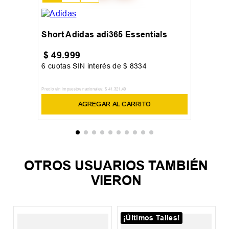
Short Adidas adi365 Essentials
$
49
.
999
6
cuotas SIN interés de
$
8334
Precio sin impuestos nacionales:
$
41
.
321
,
49
AGREGAR AL CARRITO
OTROS USUARIOS TAMBIÉN
VIERON
¡Últimos Talles!