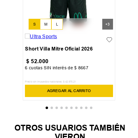
S
M
L
+
3
Short Villa Mitre Oficial 2026
$
52
.
000
6
cuotas SIN interés de
$
8667
Precio sin impuestos nacionales:
$
42
.
975
,
21
AGREGAR AL CARRITO
OTROS USUARIOS TAMBIÉN
VIERON