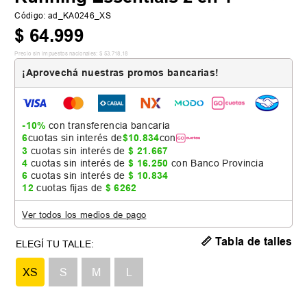
Código
:
ad_KA0246_XS
$
64
.
999
Precio sin impuestos nacionales:
$
53
.
718
,
18
¡Aprovechá nuestras promos bancarias!
-10%
con transferencia bancaria
6
cuotas sin interés de
$
10
.
834
con
3
cuotas sin interés de
$
21
.
667
4
cuotas sin interés de
$
16
.
250
con Banco Provincia
6
cuotas sin interés de
$
10
.
834
12
cuotas fijas de
$
6262
Ver todos los medios de pago
📏 Tabla de talles
XS
S
M
L