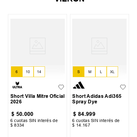
l
S
C
6
10
14
S
M
L
XL
Short Villa Mitre Oficial
Short Adidas Adi365
2026
Spray Dye
$
50
.
000
$
84
.
999
6
cuotas SIN interés de
6
cuotas SIN interés de
6
$
8334
$
14
.
167
$