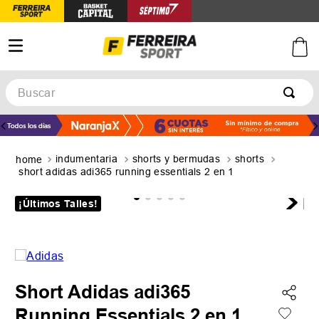
Buscar
TÉRMINOS MÁS BUSCADOS
1
.
botines
indumentaria
shorts y bermudas
shorts
2
.
zapatillas
short adidas adi365 running essentials 2 en 1
3
.
basquet
¡Últimos Talles!
4
.
zapatillas mujer
5
.
zapatillas adidas
Short Adidas adi365
Running Essentials 2 en 1