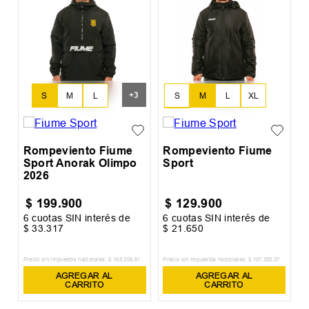
E
+
3
S
M
L
XL
S
M
L
XXL
Rompeviento Fiume
Rompeviento Fiume
Sport Anorak Olimpo
Sport
2026
$
199
.
900
$
129
.
900
6
cuotas SIN interés de
6
cuotas SIN interés de
6
$
33
.
317
$
21
.
650
$
Precio sin impuestos nacionales:
$
165
.
206
,
61
Precio sin impuestos nacionales:
$
107
.
355
,
37
Pr
AGREGAR AL
AGREGAR AL
CARRITO
CARRITO