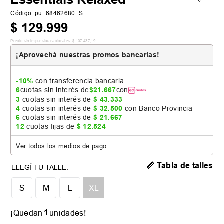
Código
:
pu_68462680_S
$
129
.
999
Precio sin impuestos nacionales:
$
107
.
437
,
19
¡Aprovechá nuestras promos bancarias!
-10%
con transferencia bancaria
6
cuotas sin interés de
$
21
.
667
con
3
cuotas sin interés de
$
43
.
333
4
cuotas sin interés de
$
32
.
500
con Banco Provincia
6
cuotas sin interés de
$
21
.
667
12
cuotas fijas de
$
12
.
524
Ver todos los medios de pago
📏 Tabla de talles
S
M
L
XL
1
¡Quedan
unidades!