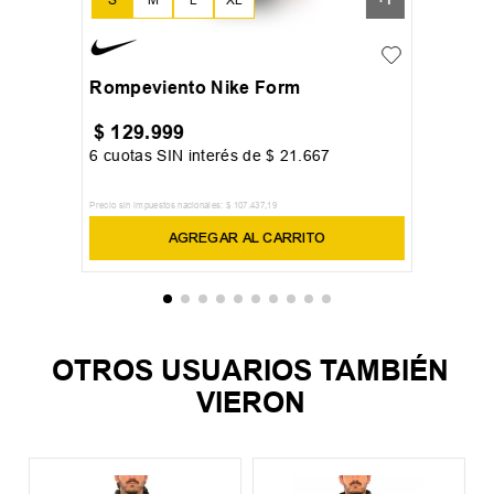
Rompeviento Nike Form
$
129
.
999
6
cuotas SIN interés de
$
21
.
667
Precio sin impuestos nacionales:
$
107
.
437
,
19
AGREGAR AL CARRITO
OTROS USUARIOS TAMBIÉN
VIERON
%