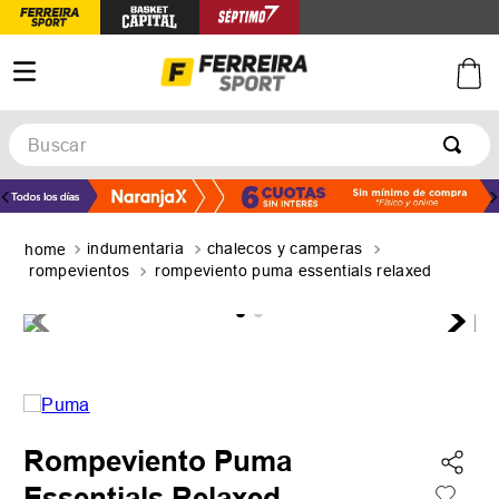
Buscar
TÉRMINOS MÁS BUSCADOS
1
.
botines
indumentaria
chalecos y camperas
2
.
zapatillas
rompevientos
rompeviento puma essentials relaxed
3
.
basquet
4
.
zapatillas mujer
5
.
zapatillas adidas
Rompeviento Puma
Essentials Relaxed