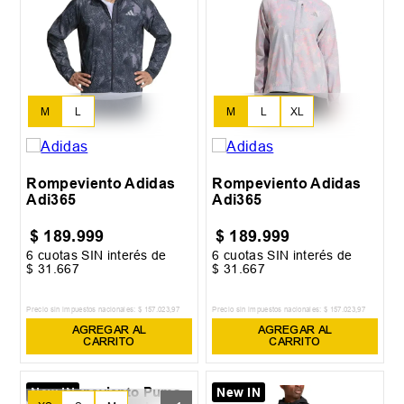
M
L
M
L
XL
Rompeviento Adidas
Rompeviento Adidas
Adi365
Adi365
$
189
.
999
$
189
.
999
6
cuotas SIN interés de
6
cuotas SIN interés de
$
31
.
667
$
31
.
667
Precio sin impuestos nacionales:
$
157
.
023
,
97
Precio sin impuestos nacionales:
$
157
.
023
,
97
AGREGAR AL
AGREGAR AL
CARRITO
CARRITO
New IN
New IN