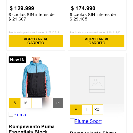
$
129
.
999
$
174
.
990
6
cuotas SIN interés de
6
cuotas SIN interés de
$
21
.
667
$
29
.
165
Precio sin impuestos nacionales:
$
107
.
437
,
19
Precio sin impuestos nacionales:
$
144
.
619
,
83
AGREGAR AL
AGREGAR AL
CARRITO
CARRITO
New IN
S
M
L
+
1
M
L
XXL
XL
Rompeviento Puma
Essentials Block