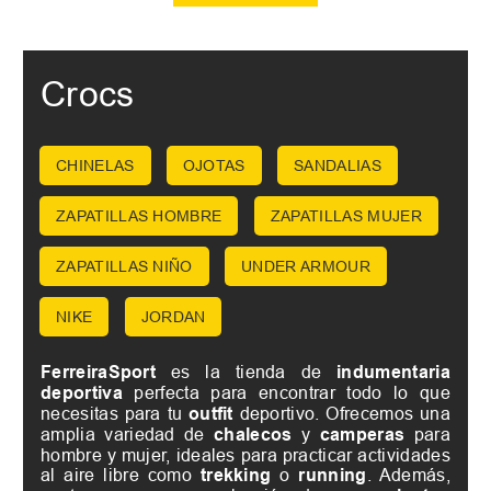
Crocs
CHINELAS
OJOTAS
SANDALIAS
ZAPATILLAS HOMBRE
ZAPATILLAS MUJER
ZAPATILLAS NIÑO
UNDER ARMOUR
NIKE
JORDAN
FerreiraSport
es la tienda de
indumentaria
deportiva
perfecta para encontrar todo lo que
necesitas para tu
outfit
deportivo. Ofrecemos una
amplia variedad de
chalecos
y
camperas
para
hombre y mujer, ideales para practicar actividades
al aire libre como
trekking
o
running
. Además,