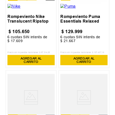
7
Rompeviento Nike
Rompeviento Puma
Translucent Ripstop
Essentials Relaxed
$
105
.
650
$
129
.
999
6
cuotas SIN interés de
6
cuotas SIN interés de
$
17
.
609
$
21
.
667
Precio sin impuestos nacionales:
$
87
.
314
,
05
Precio sin impuestos nacionales:
$
107
.
437
,
19
AGREGAR AL
AGREGAR AL
CARRITO
CARRITO