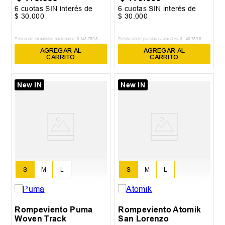
6
cuotas SIN interés de
6
cuotas SIN interés de
$
30
.
000
$
30
.
000
Precio sin impuestos nacionales:
$
148
.
759
,
5
Precio sin impuestos nacionales:
$
148
.
759
,
5
AGREGAR AL
AGREGAR AL
CARRITO
CARRITO
New IN
New IN
S
M
L
S
M
L
Rompeviento Puma
Rompeviento Atomik
Woven Track
San Lorenzo