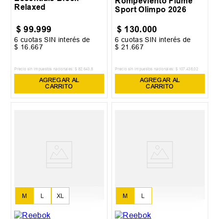
Rompeviento Fiume
Relaxed
Sport Olimpo 2026
$
99
.
999
$
130
.
000
6
cuotas SIN interés de
6
cuotas SIN interés de
$
16
.
667
$
21
.
667
Precio sin impuestos nacionales:
$
82
.
643
,
8
Precio sin impuestos nacionales:
$
107
.
438
,
02
AGREGAR AL
AGREGAR AL
CARRITO
CARRITO
M
L
XL
M
L