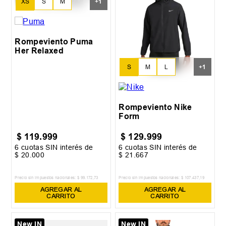
XS
S
M
+
1
L
Rompeviento Puma
Her Relaxed
S
M
L
+
1
XL
Rompeviento Nike
Form
$
119
.
999
$
129
.
999
6
cuotas SIN interés de
6
cuotas SIN interés de
$
20
.
000
$
21
.
667
Precio sin impuestos nacionales:
$
99
.
172
,
73
Precio sin impuestos nacionales:
$
107
.
437
,
19
AGREGAR AL
AGREGAR AL
CARRITO
CARRITO
New IN
New IN