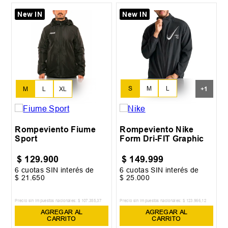
New IN
New IN
S
M
L
M
L
XL
+
1
XL
Rompeviento Fiume
Rompeviento Nike
Sport
Form Dri-FIT Graphic
$
129
.
900
$
149
.
999
6
cuotas SIN interés de
6
cuotas SIN interés de
$
21
.
650
$
25
.
000
Precio sin impuestos nacionales:
$
107
.
355
,
37
Precio sin impuestos nacionales:
$
123
.
966
,
12
AGREGAR AL
AGREGAR AL
CARRITO
CARRITO