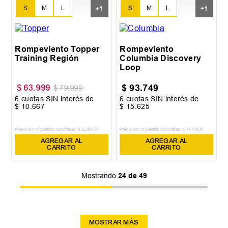
S
M
L
S
M
L
+
1
+
1
XL
XL
Rompeviento Topper
Rompeviento
Training Región
Columbia Discovery
Loop
$
93
.
749
$
63
.
999
$
79
.
999
6
cuotas SIN interés de
6
cuotas SIN interés de
$
10
.
667
$
15
.
625
Precio sin impuestos nacionales:
$
52
.
891
,
74
Precio sin impuestos nacionales:
$
77
.
478
,
51
AGREGAR AL
AGREGAR AL
CARRITO
CARRITO
Mostrando
24 de 49
MOSTRAR MÁS