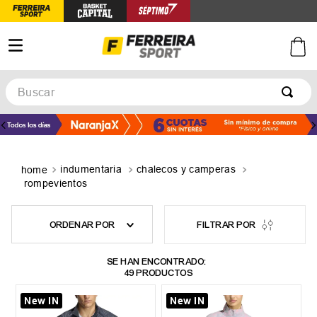
Buscar
TÉRMINOS MÁS BUSCADOS
1
.
botines
2
.
zapatillas
indumentaria
chalecos y camperas
rompevientos
3
.
basquet
4
.
zapatillas mujer
ORDENAR POR
5
.
zapatillas adidas
49
PRODUCTOS
New IN
New IN