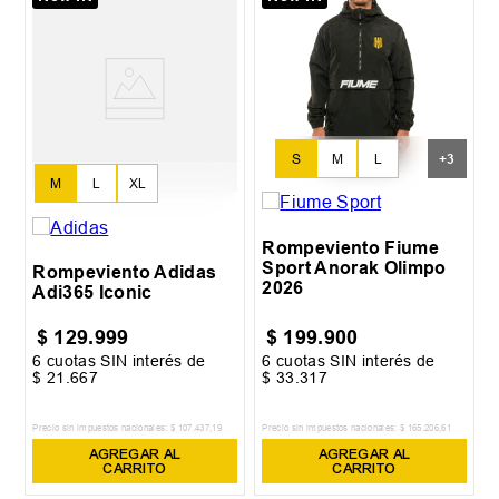
S
M
L
+
3
M
L
XL
Rompeviento Fiume
Sport Anorak Olimpo
Rompeviento Adidas
2026
Adi365 Iconic
$
129
.
999
$
199
.
900
6
cuotas SIN interés de
6
cuotas SIN interés de
$
21
.
667
$
33
.
317
Precio sin impuestos nacionales:
$
107
.
437
,
19
Precio sin impuestos nacionales:
$
165
.
206
,
61
AGREGAR AL
AGREGAR AL
CARRITO
CARRITO