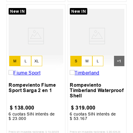
New IN
New IN
S
M
L
M
L
XL
+
1
XL
Rompeviento Fiume
Rompeviento
Sport Sarga 2 en 1
Timberland Waterproof
Shell
$
138
.
000
$
319
.
000
6
cuotas SIN interés de
6
cuotas SIN interés de
$
23
.
000
$
53
.
167
Precio sin impuestos nacionales:
$
114
.
049
,
59
Precio sin impuestos nacionales:
$
263
.
636
,
36