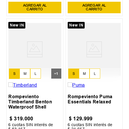
AGREGAR AL
AGREGAR AL
CARRITO
CARRITO
New IN
New IN
S
M
L
+
1
S
M
L
XL
Rompeviento
Rompeviento Puma
Timberland Benton
Essentials Relaxed
Waterproof Shell
$
319
.
000
$
129
.
999
6
cuotas SIN interés de
6
cuotas SIN interés de