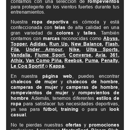
contamos con una selección de
rompevientos
para protegerte de los vientos fuertes durante tus
entrenamientos.
Nuestra
ropa deportiva
es cómoda y está
confeccionada con
telas
de alta calidad en una
gran variedad de
colores
y
talles
. También
contamos con
marcas
reconocidas como
Abyss
,
Topper
,
Adidas
,
Run Up
,
New Balance
,
Flash
,
Fila
,
Under Armour
,
Nike
,
Ultra Sports
,
Vandalia
,
Fiume Sport
,
Converse
,
Avia
,
361
,
Athix
,
Van Como Piña
,
Reebok
,
Puma
,
Penalty
,
Le Coq Sportif
o
Kappa
.
En nuestra
página web
, puedes encontrar
chalecos de mujer
y
chalecos de hombre
,
camperas de mujer
y
camperas de hombre
,
rompevientos de mujer
y
rompevientos de
hombre
. Además, tenemos diferentes
estilos de
ropa
para satisfacer tus necesidades deportivas,
ya sea para
fútbol, training
o para un
look
casual
.
No te pierdas nuestras
ofertas
y
promociones