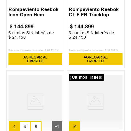
Rompeviento Reebok
Rompeviento Reebok
Icon Open Hem
CL F FR Tracktop
$
144
.
899
$
144
.
899
6
cuotas SIN interés de
6
cuotas SIN interés de
$
24
.
150
$
24
.
150
Precio sin impuestos nacionales:
$
119
.
751
,
24
Precio sin impuestos nacionales:
$
119
.
751
,
24
AGREGAR AL
AGREGAR AL
CARRITO
CARRITO
¡Últimos Talles!
4
5
6
+
1
M