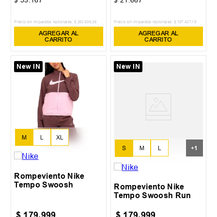
$
53
.
167
$
21
.
667
Precio sin impuestos nacionales:
$
263
.
636
,
36
Precio sin impuestos nacionales:
$
107
.
437
,
19
AGREGAR AL
AGREGAR AL
CARRITO
CARRITO
New IN
New IN
M
L
XL
S
M
L
+
1
XL
Rompeviento Nike
Tempo Swoosh
Rompeviento Nike
Tempo Swoosh Run
$
179
.
999
$
179
.
999