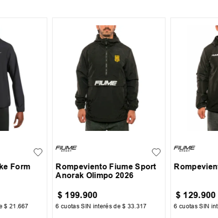
S
M
L
XL
XL
+
1
S
M
XXL
XXXL
ke Form
Rompeviento Fiume Sport
Rompevient
Anorak Olimpo 2026
$
199
.
900
$
129
.
900
de
$
21
.
667
6
cuotas SIN interés de
$
33
.
317
6
cuotas SIN in