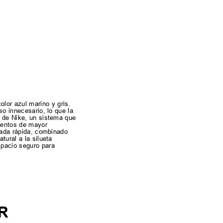
lor azul marino y gris.
so innecesario, lo que la
T de Nike, un sistema que
mentos de mayor
izada rápida, combinado
tural a la silueta
spacio seguro para
R