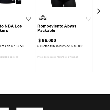
S
M
L
XL
XXL
L
XL
XXXL
to NBA Los
Rompeviento Abyss
kers
Packable
$
96
.
000
$
249
terés de
$
16
.
650
6
cuotas SIN interés de
$
16
.
000
6
cuotas 
cionales:
$
82
.
561
,
98
Precio sin impuestos nacionales:
$
79
.
338
,
84
Precio sin im
R AL CARRITO
AGREGAR AL CARRITO
A