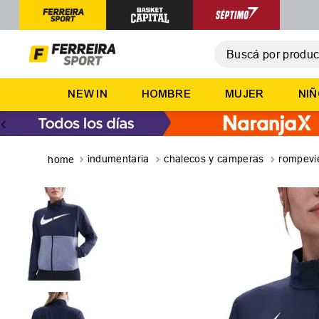
Buscá por producto,
T
NEW IN
HOMBRE
MUJER
NI
1
.
2
.
3
.
indumentaria
chalecos y camperas
rompevi
4
.
5
.