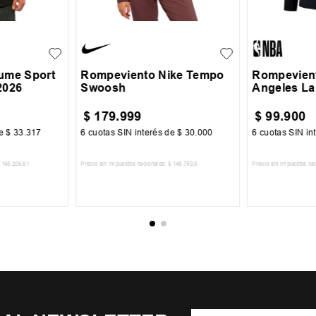
XL
S
M
L
XL
S
M
+
1
ume Sport
Rompeviento Nike Tempo
Rompevien
2026
Swoosh
Angeles La
$
179
.
999
$
99
.
900
de
$
33
.
317
6
cuotas SIN interés de
$
30
.
000
6
cuotas SIN in
165
.
206
,
61
Precio sin impuestos nacionales:
$
148
.
759
,
5
Precio sin impuestos na
CARRITO
AGREGAR AL CARRITO
AGREGA