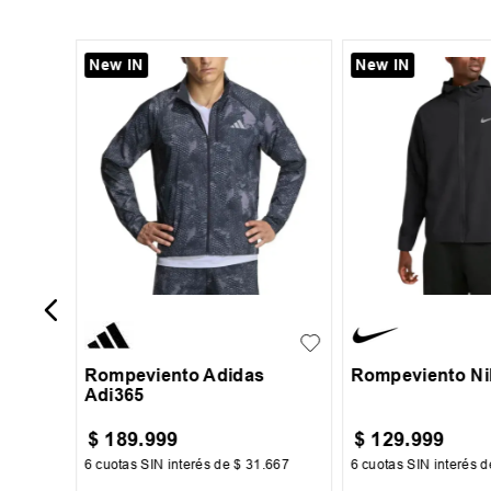
New IN
New IN
XL
-
41 %
ler
S
M
L
XL
S
M
L
Rompeviento Adidas
Rompeviento Ni
Adi365
$
189
.
999
$
129
.
999
667
6
cuotas SIN interés de
$
31
.
667
6
cuotas SIN interés 