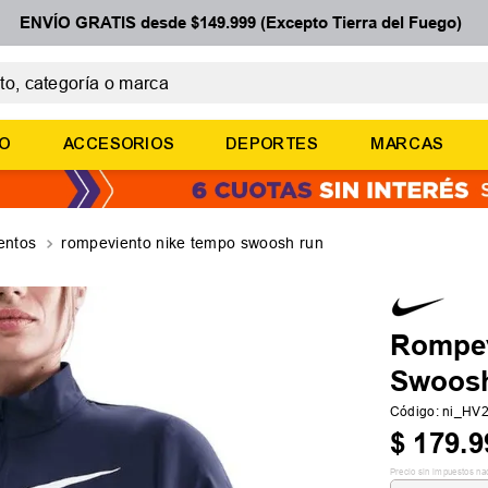
ENVÍO GRATIS desde $149.999 (Excepto Tierra del Fuego)
 categoría o marca
ÉRMINOS MÁS BUSCADOS
ÑO
ACCESORIOS
DEPORTES
MARCAS
botines
zapatillas
basquet
entos
rompeviento nike tempo swoosh run
zapatillas mujer
zapatillas adidas
Rompev
Swoos
Código
:
ni_HV
$
179
.
9
Precio sin impuestos na