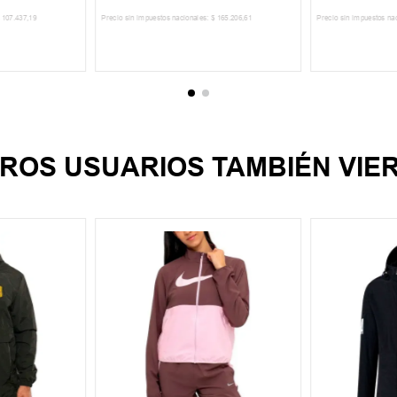
107
.
437
,
19
Precio sin impuestos nacionales:
$
165
.
206
,
61
Precio sin impuestos na
CARRITO
AGREGAR AL CARRITO
AGREGA
ROS USUARIOS TAMBIÉN VIE