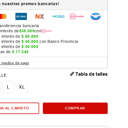
 nuestras promos bancarias!
ansferencia bancaria
 interés de
$
30
.
000
con
 interés de
$
60
.
000
 interés de
$
45
.
000
con Banco Provincia
 interés de
$
30
.
000
jas de
$
17
.
340
s medios de pago
📏 Tabla de talles
L
XL
R AL CARRITO
COMPRAR