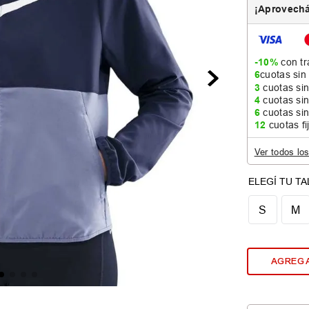
¡Aprovechá
-10%
con tr
6
cuotas sin
3
cuotas sin
4
cuotas sin
6
cuotas sin
12
cuotas fi
Ver todos lo
S
M
AGREGA