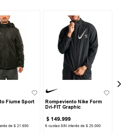
S
Rompe
Essent
L
XL
XXL
S
M
L
XL
o Fiume Sport
Rompeviento Nike Form
Dri-FIT Graphic
$
149
.
999
$
99
.
terés de
$
21
.
650
6
cuotas SIN interés de
$
25
.
000
6
cuotas 