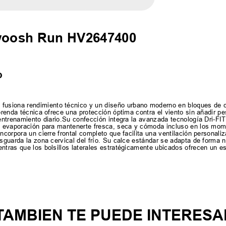
woosh Run HV2647400
o
usiona rendimiento técnico y un diseño urbano moderno en bloques de co
prenda técnica ofrece una protección óptima contra el viento sin añadir pe
 entrenamiento diario.Su confección integra la avanzada tecnología Dri-FI
 su evaporación para mantenerte fresca, seca y cómoda incluso en los mo
incorpora un cierre frontal completo que facilita una ventilación personal
sguarda la zona cervical del frío. Su calce estándar se adapta de forma na
entras que los bolsillos laterales estratégicamente ubicados ofrecen un e
TAMBIEN TE PUEDE INTERESA