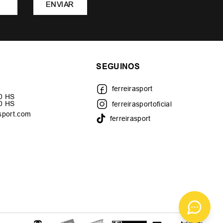
ENVIAR
SEGUINOS
ferreirasport
30 HS
00 HS
ferreirasportoficial
sport.com
ferreirasport