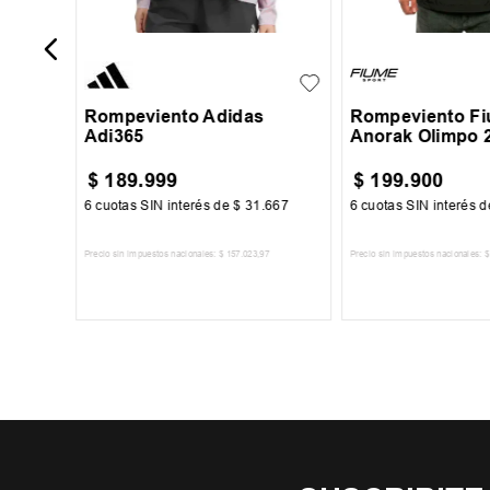
S
M
L
S
M
L
XL
XXL
XXXL
Rompeviento Adidas
Rompeviento Fi
Adi365
Anorak Olimpo 
$
189
.
999
$
199
.
900
67
6
cuotas SIN interés de
$
31
.
667
6
cuotas SIN interés 
Precio sin impuestos nacionales:
$
157
.
023
,
97
Precio sin impuestos nacionales:
$
TO
AGREGAR AL CARRITO
AGREGAR AL 