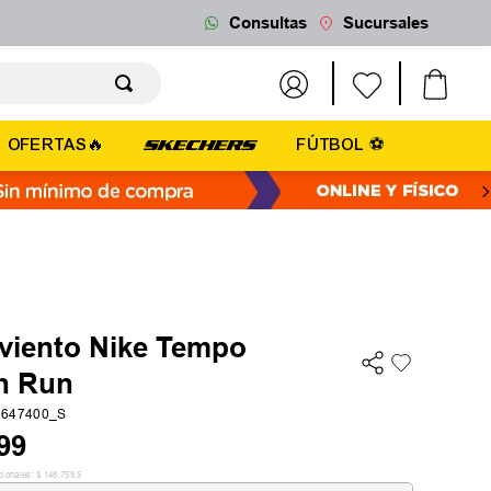
Consultas
Sucursales
OFERTAS🔥
FÚTBOL ⚽
iento Nike Tempo
h Run
2647400_S
99
cionales:
$
148
.
759
,
5