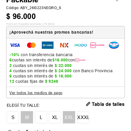
Código
:
ABY_26I0223NEGRO_S
$
96
.
000
Precio sin impuestos nacionales:
$
79
.
338
,
84
¡Aprovechá nuestras promos bancarias!
-10%
con transferencia bancaria
6
cuotas sin interés de
$
16
.
000
con
3
cuotas sin interés de
$
32
.
000
4
cuotas sin interés de
$
24
.
000
con Banco Provincia
6
cuotas sin interés de
$
16
.
000
12
cuotas fijas de
$
9248
Ver todos los medios de pago
📏 Tabla de talles
S
M
L
XL
XXL
XXXL