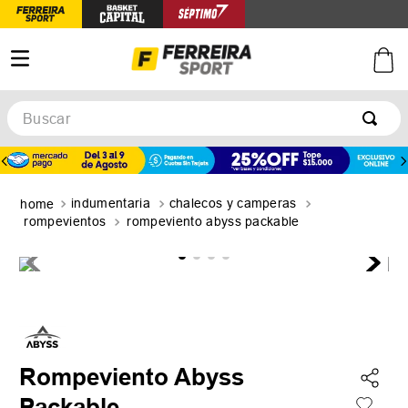
Buscar
TÉRMINOS MÁS BUSCADOS
1
.
botines
indumentaria
chalecos y camperas
2
.
basquet
rompevientos
rompeviento abyss packable
3
.
zapatillas mujer
4
.
zapatillas adidas
5
.
medias
Rompeviento Abyss
Packable