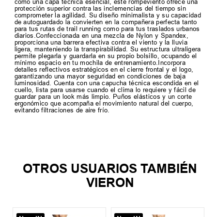
como una capa técnica esencial, este rompeviento ofrece una
protección superior contra las inclemencias del tiempo sin
comprometer la agilidad. Su diseño minimalista y su capacidad
de autoguardado la convierten en la compañera perfecta tanto
para tus rutas de trail running como para tus traslados urbanos
diarios.Confeccionada en una mezcla de Nylon y Spandex,
proporciona una barrera efectiva contra el viento y la lluvia
ligera, manteniendo la transpirabilidad. Su estructura ultraligera
permite plegarla y guardarla en su propio bolsillo, ocupando el
mínimo espacio en tu mochila de entrenamiento.Incorpora
detalles reflectivos estratégicos en el cierre frontal y el logo,
garantizando una mayor seguridad en condiciones de baja
luminosidad. Cuenta con una capucha técnica escondida en el
cuello, lista para usarse cuando el clima lo requiere y fácil de
guardar para un look más limpio. Puños elásticos y un corte
ergonómico que acompaña el movimiento natural del cuerpo,
evitando filtraciones de aire frío.
TAMBIEN TE PUEDE
INTERESAR
New IN
XS
S
M
L
+
1