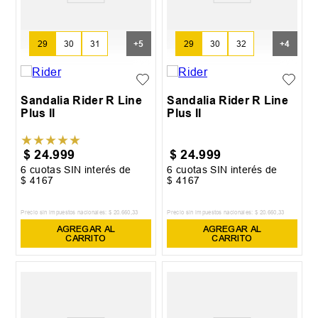
29
30
31
+
5
29
30
32
+
4
Sandalia Rider R Line
Sandalia Rider R Line
Plus II
Plus II
★
★
★
★
★
$
24
.
999
$
24
.
999
6
cuotas SIN interés de
6
cuotas SIN interés de
$
4167
$
4167
Precio sin impuestos nacionales:
$
20
.
660
,
33
Precio sin impuestos nacionales:
$
20
.
660
,
33
AGREGAR AL
AGREGAR AL
CARRITO
CARRITO