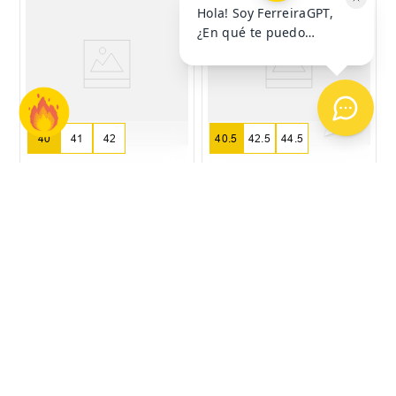
40
41
42
40.5
42.5
44.5
Sandalia Rider Trek Ad
Ojota Rider Street Duo
NBA Los Angeles
Lakers
$
49
.
999
$
13
.
999
$
19
.
999
6
cuotas SIN interés de
6
cuotas SIN interés de
$
8334
$
2334
Precio sin impuestos nacionales:
$
41
.
321
,
49
Precio sin impuestos nacionales:
$
11
.
569
,
42
AGREGAR AL
AGREGAR AL
CARRITO
CARRITO