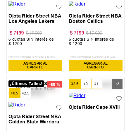
Ojota Rider Street NBA
Ojota Rider Street NBA
Los Angeles Lakers
Boston Celtics
$
7199
$
7199
$
17
.
999
$
17
.
999
6
cuotas SIN interés de
6
cuotas SIN interés de
$
1200
$
1200
Precio sin impuestos nacionales:
$
5949
,
59
Precio sin impuestos nacionales:
$
5949
,
59
AGREGAR AL
AGREGAR AL
CARRITO
CARRITO
¡Últimos Talles!
38.5
40
41
+
2
-
60 %
40.5
42.5
42
44.5
Ojota Rider Cape XVIII
Ojota Rider Street NBA
Golden State Warriors