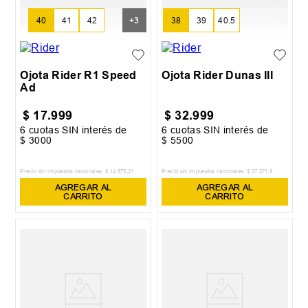
40
41
42
+
3
38
39
40.5
Ojota Rider R1 Speed
Ojota Rider Dunas III
Ad
$
17
.
999
$
32
.
999
6
cuotas SIN interés de
6
cuotas SIN interés de
$
3000
$
5500
Precio sin impuestos nacionales:
$
14
.
875
,
21
Precio sin impuestos nacionales:
$
27
.
271
,
9
AGREGAR AL
AGREGAR AL
CARRITO
CARRITO