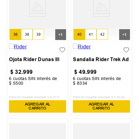
36
38
39
40
41
42
+
1
+
1
40.5
43
Ojota Rider Dunas III
Sandalia Rider Trek Ad
$
32
.
999
$
49
.
999
6
cuotas SIN interés de
6
cuotas SIN interés de
$
5500
$
8334
Precio sin impuestos nacionales:
$
27
.
271
,
9
Precio sin impuestos nacionales:
$
41
.
321
,
49
AGREGAR AL
AGREGAR AL
CARRITO
CARRITO