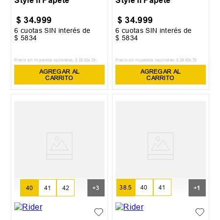
Style II Papete
Style II Papete
$
34
.
999
$
34
.
999
6
cuotas SIN interés de
6
cuotas SIN interés de
$
5834
$
5834
Precio sin impuestos nacionales:
$
28
.
924
,
79
Precio sin impuestos nacionales:
$
28
.
924
,
79
AGREGAR AL
AGREGAR AL
CARRITO
CARRITO
38.5
40
41
40
41
42
+
3
+
1
42