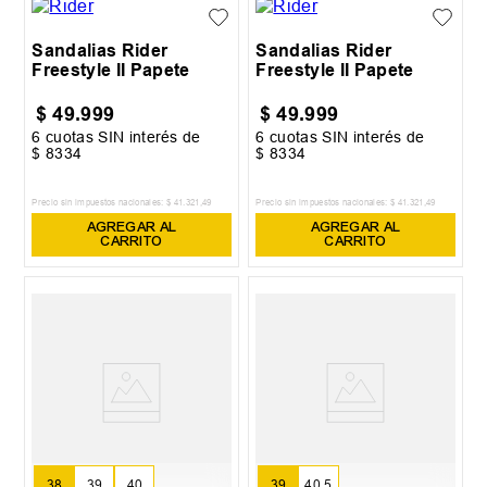
Sandalias Rider
Sandalias Rider
Freestyle II Papete
Freestyle II Papete
$
49
.
999
$
49
.
999
6
cuotas SIN interés de
6
cuotas SIN interés de
$
8334
$
8334
Precio sin impuestos nacionales:
$
41
.
321
,
49
Precio sin impuestos nacionales:
$
41
.
321
,
49
AGREGAR AL
AGREGAR AL
CARRITO
CARRITO
38
39
40
39
40.5