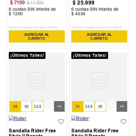
$
25
.
999
$
7199
$
17
.
999
6
cuotas SIN interés de
6
cuotas SIN interés de
$
1200
$
4334
Precio sin impuestos nacionales:
$
5949
,
59
Precio sin impuestos nacionales:
$
21
.
486
,
78
AGREGAR AL
AGREGAR AL
CARRITO
CARRITO
¡Últimos Talles!
¡Últimos Talles!
29
30
33.5
31
33.5
35
+
1
+
1
35
36
Sandalia Rider Free
Sandalia Rider Free