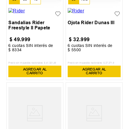
Sandalias Rider
Ojota Rider Dunas III
Freestyle II Papete
$
49
.
999
$
32
.
999
6
cuotas SIN interés de
6
cuotas SIN interés de
$
8334
$
5500
Precio sin impuestos nacionales:
$
41
.
321
,
49
Precio sin impuestos nacionales:
$
27
.
271
,
9
AGREGAR AL
AGREGAR AL
CARRITO
CARRITO