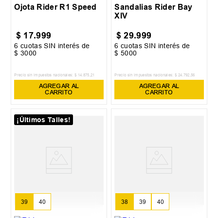
Ojota Rider R1 Speed
Sandalias Rider Bay
XIV
$
17
.
999
$
29
.
999
6
cuotas SIN interés de
6
cuotas SIN interés de
$
3000
$
5000
Precio sin impuestos nacionales:
$
14
.
875
,
21
Precio sin impuestos nacionales:
$
24
.
792
,
56
AGREGAR AL
AGREGAR AL
CARRITO
CARRITO
¡Últimos Talles!
39
40
38
39
40