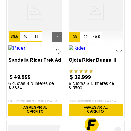
38.5
40
41
+
1
38
39
40.5
42
Sandalia Rider Trek Ad
Ojota Rider Dunas III
★
★
★
★
★
$
49
.
999
$
32
.
999
6
cuotas SIN interés de
6
cuotas SIN interés de
$
8334
$
5500
Precio sin impuestos nacionales:
$
41
.
321
,
49
Precio sin impuestos nacionales:
$
27
.
271
,
9
AGREGAR AL
AGREGAR AL
CARRITO
CARRITO