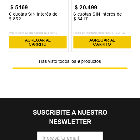
$
5169
$
20
.
499
6
cuotas SIN interés de
6
cuotas SIN interés de
$
862
$
3417
Precio sin impuestos nacionales:
$
4271
,
9
Precio sin impuestos nacionales:
$
16
.
941
,
32
AGREGAR AL
AGREGAR AL
CARRITO
CARRITO
Has visto todos los
6
productos
SUSCRIBITE A NUESTRO
NESWLETTER