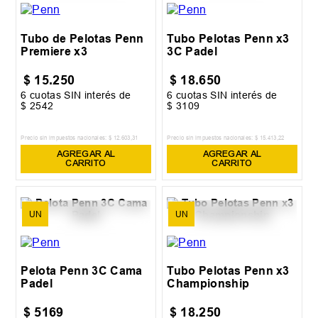
Tubo de Pelotas Penn
Tubo Pelotas Penn x3
Premiere x3
3C Padel
$
15
.
250
$
18
.
650
6
cuotas SIN interés de
6
cuotas SIN interés de
$
2542
$
3109
Precio sin impuestos nacionales:
$
12
.
603
,
31
Precio sin impuestos nacionales:
$
15
.
413
,
22
AGREGAR AL
AGREGAR AL
CARRITO
CARRITO
UN
UN
Pelota Penn 3C Cama
Tubo Pelotas Penn x3
Padel
Championship
$
5169
$
18
.
250