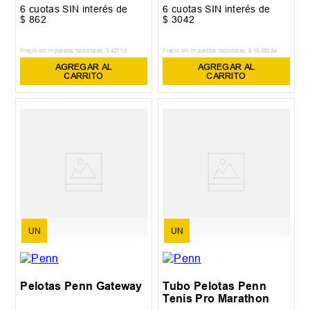
6
cuotas SIN interés de
6
cuotas SIN interés de
$
862
$
3042
Precio sin impuestos nacionales:
$
4271
,
9
Precio sin impuestos nacionales:
$
15
.
082
,
64
AGREGAR AL
AGREGAR AL
CARRITO
CARRITO
UN
UN
Pelotas Penn Gateway
Tubo Pelotas Penn
Tenis Pro Marathon