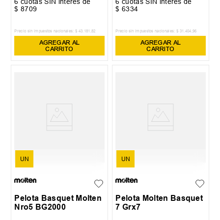
6
cuotas SIN interés de
6
cuotas SIN interés de
$
8709
$
6334
Precio sin impuestos nacionales:
$
43
.
181
,
82
Precio sin impuestos nacionales:
$
31
.
404
,
96
AGREGAR AL
AGREGAR AL
CARRITO
CARRITO
UN
UN
Pelota Basquet Molten
Pelota Molten Basquet
Nro5 BG2000
7 Grx7