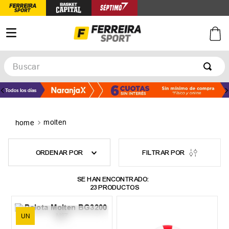
Buscar
TÉRMINOS MÁS BUSCADOS
1
.
botines
2
.
basquet
molten
3
.
zapatillas mujer
ORDENAR POR
4
.
zapatillas adidas
5
.
medias
23
PRODUCTOS
UN