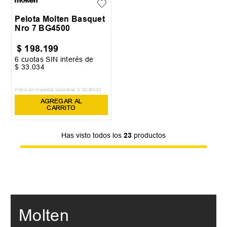
Pelota Molten Basquet
Nro 7 BG4500
$
198
.
199
6
cuotas SIN interés de
$
33
.
034
Precio sin impuestos nacionales:
$
163
.
800
,
83
AGREGAR AL
CARRITO
Has visto todos los
23
productos
Molten