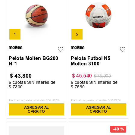
1
5
Pelota Molten BG200
Pelota Futbol N5
N°1
Molten 3100
$
43
.
800
$
45
.
540
$
75
.
900
6
cuotas SIN interés de
6
cuotas SIN interés de
$
7300
$
7590
Precio sin impuestos nacionales:
$
36
.
198
,
35
Precio sin impuestos nacionales:
$
37
.
636
,
36
AGREGAR AL
AGREGAR AL
CARRITO
CARRITO
-
40 %