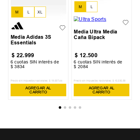
M
L
M
L
XL
Media Ultra Media
Media Adidas 3S
Caña Bipack
Essentials
$
22
.
999
$
12
.
500
6
cuotas SIN interés de
6
cuotas SIN interés de
6
$
3834
$
2084
$
Precio sin impuestos nacionales:
$
19
.
007
,
44
Precio sin impuestos nacionales:
$
10
.
330
,
58
Pr
AGREGAR AL
AGREGAR AL
CARRITO
CARRITO