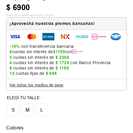
$
6900
Precio sin impuestos nacionales:
$
5702
,
48
¡Aprovechá nuestras promos bancarias!
-10%
con transferencia bancaria
6
cuotas sin interés de
$
1150
con
3
cuotas sin interés de
$
2300
4
cuotas sin interés de
$
1725
con Banco Provincia
6
cuotas sin interés de
$
1150
12
cuotas fijas de
$
665
Ver todos los medios de pago
S
M
L
Colores