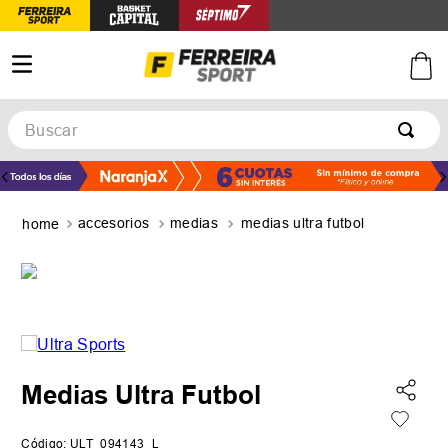
Buscar
TÉRMINOS MÁS BUSCADOS
1
.
botines
accesorios
medias
medias ultra futbol
2
.
zapatillas
3
.
basquet
4
.
zapatillas mujer
5
.
zapatillas adidas
Medias Ultra Futbol
Código
:
ULT_094143_L