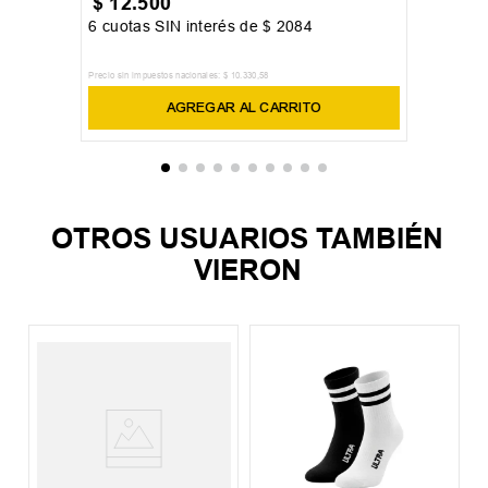
$
12
.
500
6
cuotas SIN interés de
$
2084
Precio sin impuestos nacionales:
$
10
.
330
,
58
AGREGAR AL CARRITO
OTROS USUARIOS TAMBIÉN
VIERON
M
A