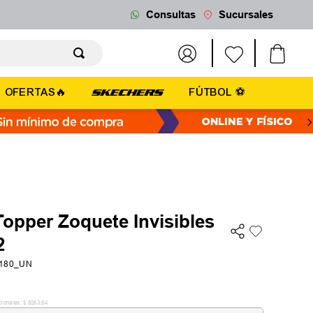
Consultas
Sucursales
OFERTAS🔥
FÚTBOL ⚽
opper Zoquete Invisibles
2
3180_UN
cionales:
$
8263
,
64