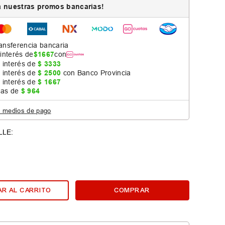
 nuestras promos bancarias!
ansferencia bancaria
 interés de
$
1667
con
 interés de
$
3333
 interés de
$
2500
con Banco Provincia
 interés de
$
1667
jas de
$
964
s medios de pago
R AL CARRITO
COMPRAR