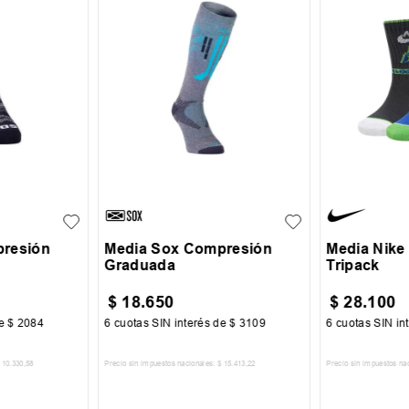
M
L
2735
presión
Media Sox Compresión
Media Nike
Graduada
Tripack
$
18
.
650
$
28
.
100
de
$
2084
6
cuotas SIN interés de
$
3109
6
cuotas SIN in
10
.
330
,
58
Precio sin impuestos nacionales:
$
15
.
413
,
22
Precio sin impuestos na
CARRITO
AGREGAR AL CARRITO
AGREGA