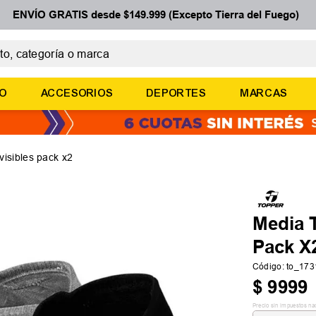
ENVÍO GRATIS desde $149.999 (Excepto Tierra del Fuego)
 categoría o marca
ÉRMINOS MÁS BUSCADOS
ÑO
ACCESORIOS
DEPORTES
MARCAS
botines
basquet
zapatillas mujer
visibles pack x2
zapatillas adidas
medias
Media T
Pack X
Código
:
to_17
$
9999
Precio sin impuestos na