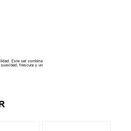
alidad. Este set combina
 suavidad, frescura y un
R
L