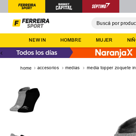
Buscá por producto,
T
NEW IN
HOMBRE
MUJER
NI
1
.
2
.
3
.
accesorios
medias
media topper zoquete in
4
.
5
.