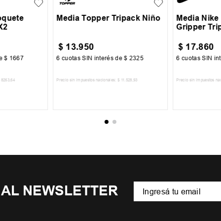
oquete
Media Topper Tripack Niño
Media Nike
X2
Gripper Tri
$
13
.
950
$
17
.
860
de
$
1667
6
cuotas SIN interés de
$
2325
6
cuotas SIN in
8263
,
64
Precio sin impuestos nacionales:
$
11
.
528
,
93
Precio sin impuestos na
CARRITO
AGREGAR AL CARRITO
AGREGA
 AL NEWSLETTER