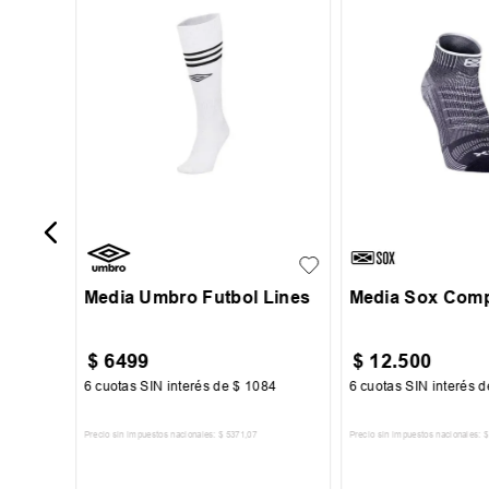
r Pack
UN
S
M
L
Media Umbro Futbol Lines
Media Sox Com
$
6499
$
12
.
500
00
6
cuotas SIN interés de
$
1084
6
cuotas SIN interés 
Precio sin impuestos nacionales:
$
5371
,
07
Precio sin impuestos nacionales:
$
TO
AGREGAR AL CARRITO
AGREGAR AL 