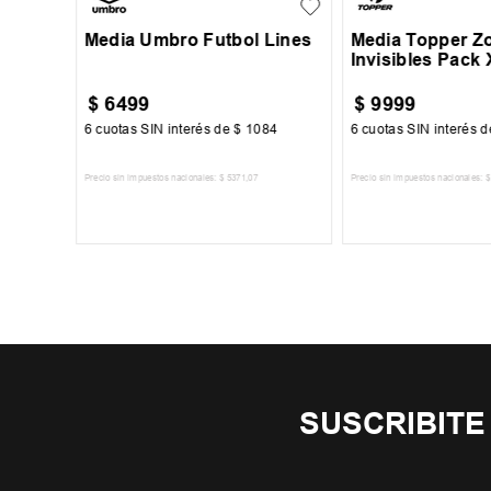
Media Umbro Futbol Lines
Media Topper Z
Invisibles Pack 
$
6499
$
9999
50
6
cuotas SIN interés de
$
1084
6
cuotas SIN interés 
Precio sin impuestos nacionales:
$
5371
,
07
Precio sin impuestos nacionales:
$
TO
AGREGAR AL CARRITO
AGREGAR AL 
SUSCRIBITE