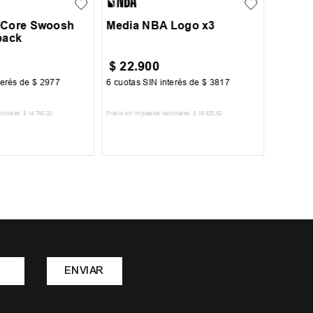
 Core Swoosh
Media NBA Logo x3
pack
$
22
.
900
$
13
.
terés de
$
2977
6
cuotas SIN interés de
$
3817
6
cuotas 
cionales:
$
14
.
760
,
33
Precio sin impuestos nacionales:
$
18
.
925
,
62
Precio sin im
R AL CARRITO
AGREGAR AL CARRITO
A
ENVIAR