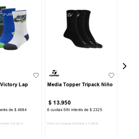
Media
Cut
UN
 Victory Lap
Media Topper Tripack Niño
$
13
.
950
$
19
.
terés de
$
4684
6
cuotas SIN interés de
$
2325
6
cuotas 
cionales:
$
23
.
223
,
14
Precio sin impuestos nacionales:
$
11
.
528
,
93
Precio sin im
R AL CARRITO
AGREGAR AL CARRITO
A