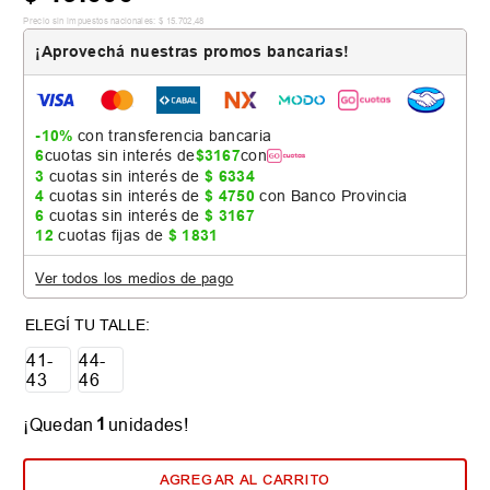
Precio sin impuestos nacionales:
$
15
.
702
,
48
¡Aprovechá nuestras promos bancarias!
-10%
con transferencia bancaria
6
cuotas sin interés de
$
3167
con
3
cuotas sin interés de
$
6334
4
cuotas sin interés de
$
4750
con Banco Provincia
6
cuotas sin interés de
$
3167
12
cuotas fijas de
$
1831
Ver todos los medios de pago
41-
44-
43
46
1
¡Quedan
unidades!
AGREGAR AL CARRITO