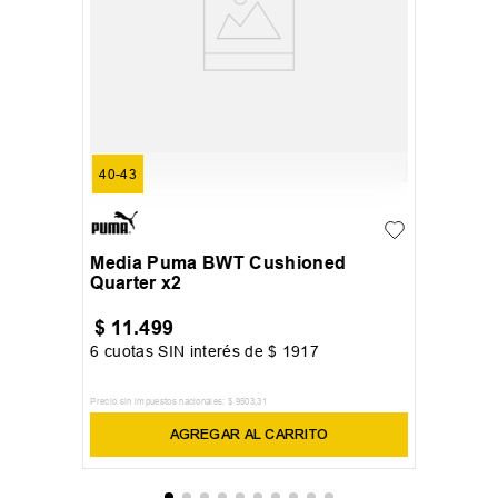
40-43
Media Puma BWT Cushioned
Quarter x2
$
11
.
499
6
cuotas SIN interés de
$
1917
Precio sin impuestos nacionales:
$
9503
,
31
AGREGAR AL CARRITO