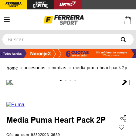
Buscar
TÉRMINOS MÁS BUSCADOS
1
.
botines
accesorios
medias
media puma heart pack 2p
2
.
zapatillas
3
.
basquet
4
.
zapatillas mujer
5
.
zapatillas adidas
Media Puma Heart Pack 2P
Código
:
pum_93802003_3639