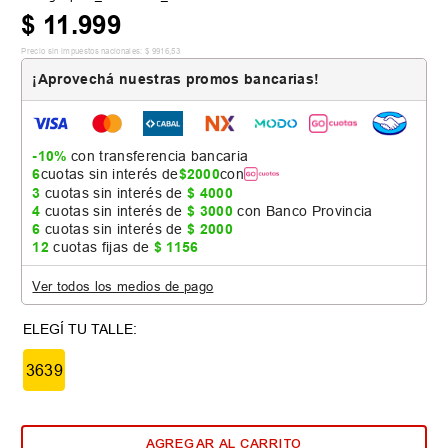
$
11
.
999
Precio sin impuestos nacionales:
$
9916
,
53
¡Aprovechá nuestras promos bancarias!
-10%
con transferencia bancaria
6
cuotas sin interés de
$
2000
con
3
cuotas sin interés de
$
4000
4
cuotas sin interés de
$
3000
con Banco Provincia
6
cuotas sin interés de
$
2000
12
cuotas fijas de
$
1156
Ver todos los medios de pago
3639
AGREGAR AL CARRITO