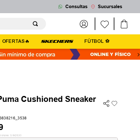
Consultas
Sucursales
OFERTAS🔥
FÚTBOL ⚽
Puma Cushioned Sneaker
3838216_3538
9
cionales:
$
8428
,
93