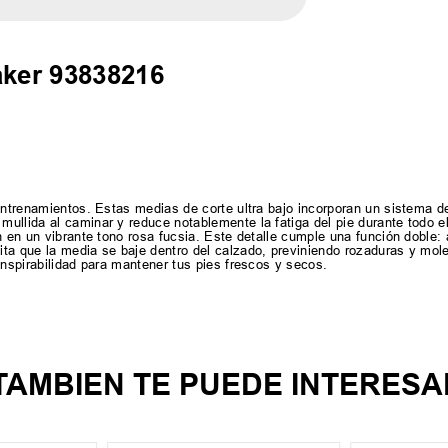
ker 93838216
 entrenamientos. Estas medias de corte ultra bajo incorporan un sistema d
ullida al caminar y reduce notablemente la fatiga del pie durante todo e
n en un vibrante tono rosa fucsia. Este detalle cumple una función doble
ita que la media se baje dentro del calzado, previniendo rozaduras y mo
anspirabilidad para mantener tus pies frescos y secos.
TAMBIEN TE PUEDE INTERESA