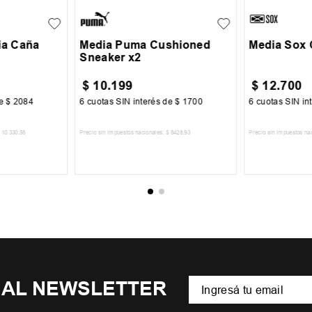
ia Caña
Media Puma Cushioned
Media Sox
Sneaker x2
$
10
.
199
$
12
.
700
de
$
2084
6
cuotas SIN interés de
$
1700
6
cuotas SIN in
10
.
330
,
58
Precio sin impuestos nacionales:
$
8428
,
93
Precio sin impuestos na
CARRITO
AGREGAR AL CARRITO
AGREGA
 AL NEWSLETTER