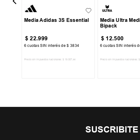
Media Adidas 3S Essential
Media Ultra Med
Bipack
$
22
.
999
$
12
.
500
7
6
cuotas SIN interés de
$
3834
6
cuotas SIN interés 
Precio sin impuestos nacionales:
$
19
.
007
,
44
Precio sin impuestos nacionales:
$
TO
AGREGAR AL CARRITO
AGREGAR AL 
SUSCRIBITE