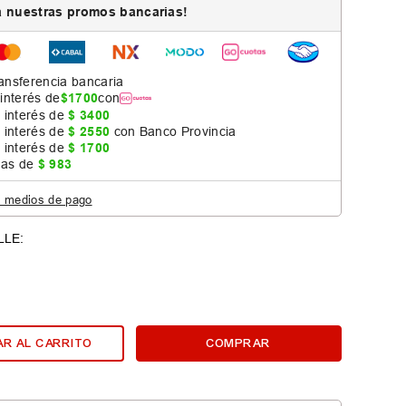
 nuestras promos bancarias!
ansferencia bancaria
 interés de
$
1700
con
 interés de
$
3400
 interés de
$
2550
con Banco Provincia
 interés de
$
1700
jas de
$
983
s medios de pago
R AL CARRITO
COMPRAR