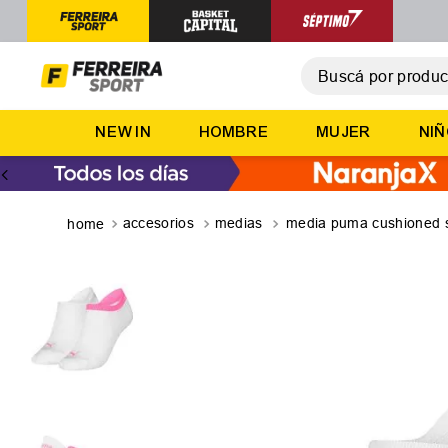
Buscá por producto,
T
NEW IN
HOMBRE
MUJER
NI
1
.
2
.
3
.
accesorios
medias
media puma cushioned 
4
.
5
.