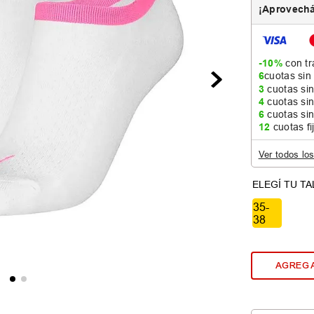
¡Aprovechá
-10%
con tr
6
cuotas sin
3
cuotas sin
4
cuotas sin
6
cuotas sin
12
cuotas fi
Ver todos lo
35-
38
AGREGA