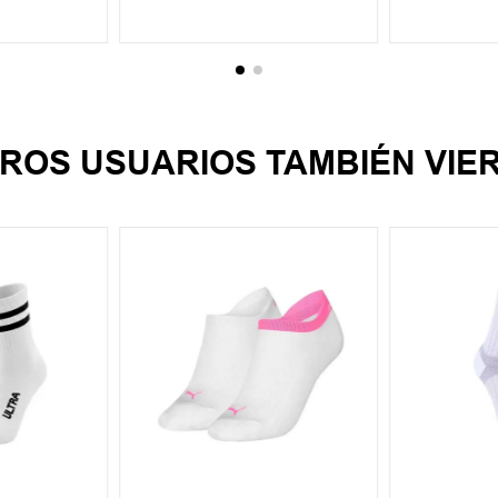
CARRITO
AGREGAR AL CARRITO
AGREGA
ROS USUARIOS TAMBIÉN VIE
35-38
S
M