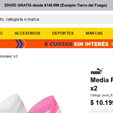
ENVÍO GRATIS desde $149.999 (Excepto Tierra del Fuego)
 categoría o marca
ÉRMINOS MÁS BUSCADOS
ÑO
ACCESORIOS
DEPORTES
MARCAS
botines
zapatillas
basquet
sneaker x2
zapatillas mujer
zapatillas adidas
Media 
x2
Código
:
pum_9
$
10
.
19
Precio sin impuestos na