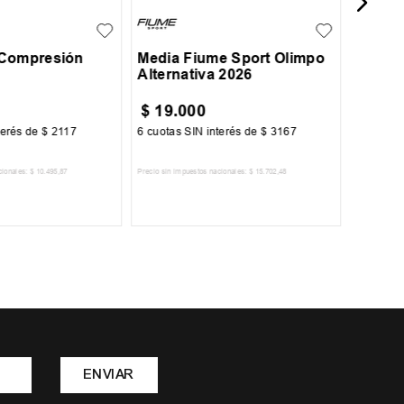
 Compresión
Media Fiume Sport Olimpo
Alternativa 2026
$
19
.
000
$
22
.
terés de
$
2117
6
cuotas SIN interés de
$
3167
6
cuotas 
cionales:
$
10
.
495
,
87
Precio sin impuestos nacionales:
$
15
.
702
,
48
Precio sin im
R AL CARRITO
AGREGAR AL CARRITO
A
ENVIAR