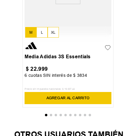
M
L
XL
Media Adidas 3S Essentials
$
22
.
999
6
cuotas SIN interés de
$
3834
Precio sin impuestos nacionales:
$
19
.
007
,
44
AGREGAR AL CARRITO
OTROS USUARIOS TAMBIÉN