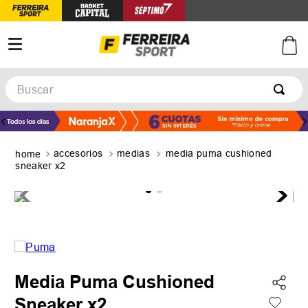
Buscar
TÉRMINOS MÁS BUSCADOS
1
.
botines
accesorios
medias
media puma cushioned
2
.
basquet
sneaker x2
3
.
zapatillas mujer
4
.
zapatillas adidas
5
.
medias
Media Puma Cushioned
Sneaker x2