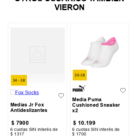
VIERON
C
35-38
34 - 38
Media Puma
Medias Jr Fox
Cushioned Sneaker
Antideslizantes
x2
$
7900
$
10
.
199
6
cuotas SIN interés de
6
cuotas SIN interés de
6
$
1317
$
1700
$