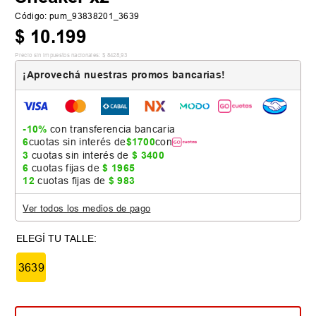
Código
:
pum_93838201_3639
$
10
.
199
Precio sin impuestos nacionales:
$
8428
,
93
¡Aprovechá nuestras promos bancarias!
-10%
con transferencia bancaria
6
cuotas sin interés de
$
1700
con
3
cuotas sin interés de
$
3400
6
cuotas fijas de
$
1965
12
cuotas fijas de
$
983
Ver todos los medios de pago
3639