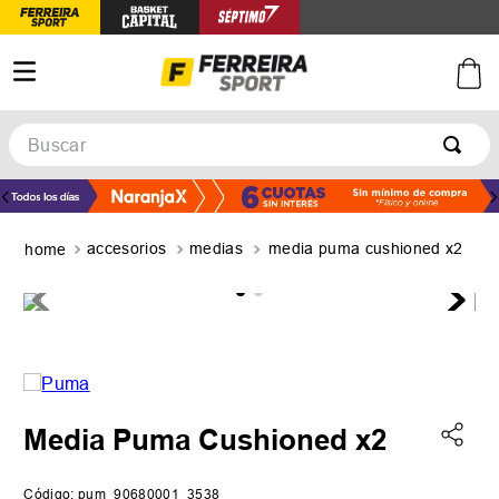
Buscar
TÉRMINOS MÁS BUSCADOS
1
.
botines
accesorios
medias
media puma cushioned x2
2
.
zapatillas
3
.
basquet
4
.
zapatillas mujer
5
.
zapatillas adidas
Media Puma Cushioned x2
Código
:
pum_90680001_3538