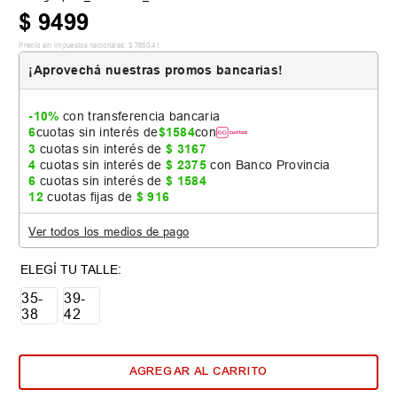
$
9499
Precio sin impuestos nacionales:
$
7850
,
41
¡Aprovechá nuestras promos bancarias!
-10%
con transferencia bancaria
6
cuotas sin interés de
$
1584
con
3
cuotas sin interés de
$
3167
4
cuotas sin interés de
$
2375
con Banco Provincia
6
cuotas sin interés de
$
1584
12
cuotas fijas de
$
916
Ver todos los medios de pago
35-
39-
38
42
AGREGAR AL CARRITO