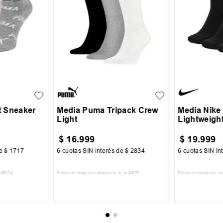
40-43
M
L
 Sneaker
Media Puma Tripack Crew
Media Nike
Light
Lightweigh
$
16
.
999
$
19
.
999
de
$
1717
6
cuotas SIN interés de
$
2834
6
cuotas SIN in
8512
,
4
Precio sin impuestos nacionales:
$
14
.
048
,
76
Precio sin impuestos na
CARRITO
AGREGAR AL CARRITO
AGREGA