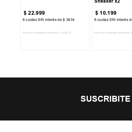
Sneaker x2
$
22
.
999
$
10
.
199
00
6
cuotas SIN interés de
$
3834
6
cuotas SIN interés 
Precio sin impuestos nacionales:
$
19
.
007
,
44
Precio sin impuestos nacionales:
$
TO
AGREGAR AL CARRITO
AGREGAR AL 
SUSCRIBITE