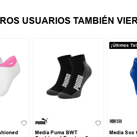
ROS USUARIOS TAMBIÉN VIE
¡Últimos Tal
40-43
M
L
shioned
Media Puma BWT
Media Sox