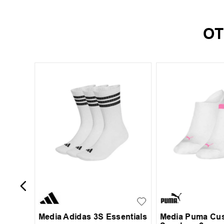
OT
r Pack
M
L
XL
35-38
Media Adidas 3S Essentials
Media Puma Cu