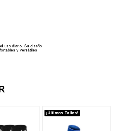
l uso diario. Su diseño
ortables y versátiles
R
¡Últimos Talles!
S