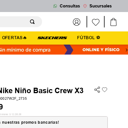
Consultas
Sucursales
OFERTAS🔥
FÚTBOL ⚽
Nike Niño Basic Crew X3
N0027W2F_2735
9
cionales:
$
12
.
230
,
58
 nuestras promos bancarias!