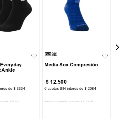
Media
Gradu
M
L
 Everyday
Media Sox Compresión
t Ankle
$
12
.
500
$
18
.
terés de
$
3334
6
cuotas SIN interés de
$
2084
6
cuotas 
cionales:
$
16
.
528
,
1
Precio sin impuestos nacionales:
$
10
.
330
,
58
Precio sin im
R AL CARRITO
AGREGAR AL CARRITO
A