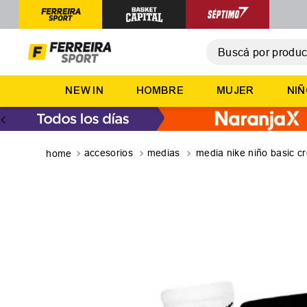
Buscá por producto,
T
NEW IN
HOMBRE
MUJER
NI
1
.
2
.
3
.
accesorios
medias
media nike niño basic c
4
.
5
.