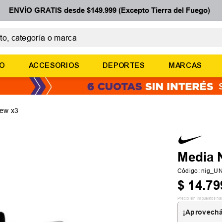
ENVÍO GRATIS desde $149.999 (Excepto Tierra del Fuego)
 categoría o marca
ÉRMINOS MÁS BUSCADOS
ÑO
ACCESORIOS
DEPORTES
MARCAS
botines
zapatillas
basquet
rew x3
zapatillas mujer
zapatillas adidas
Media 
Código
:
nig_U
$
14
.
79
Precio sin impuestos na
¡Aprovechá