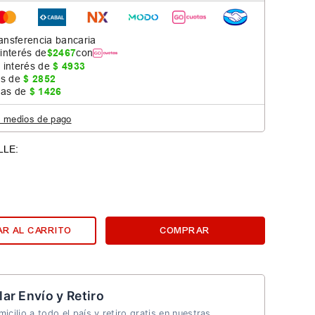
ansferencia bancaria
 interés de
$
2467
con
 interés de
$
4933
as de
$
2852
jas de
$
1426
s medios de pago
R AL CARRITO
COMPRAR
lar Envío y Retiro
icilio a todo el país y retiro gratis en nuestras