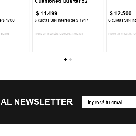
Cushioned Quarter x2
$
11
.
499
$
12
.
500
de
$
1700
6
cuotas SIN interés de
$
1917
6
cuotas SIN in
8428
,
93
Precio sin impuestos nacionales:
$
9503
,
31
Precio sin impuestos na
CARRITO
AGREGAR AL CARRITO
AGREGA
 AL NEWSLETTER