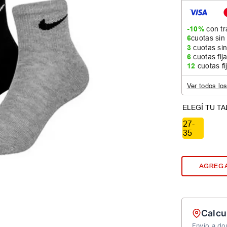
-10%
con tr
6
cuotas sin
3
cuotas sin
6
cuotas fij
12
cuotas fi
Ver todos lo
27-
35
AGREGA
Calcu
Envío a dom