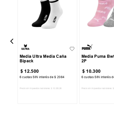
M
L
3640
Media Ultra Media Caña
Media Puma Bwt
Bipack
2P
$
12
.
500
$
10
.
300
7
6
cuotas SIN interés de
$
2084
6
cuotas SIN interés 
Precio sin impuestos nacionales:
$
10
.
330
,
58
Precio sin impuestos nacionales:
$
TO
AGREGAR AL CARRITO
AGREGAR AL 