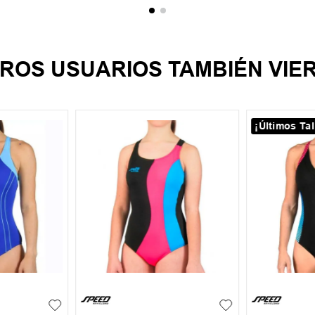
ROS USUARIOS TAMBIÉN VIE
¡Últimos Tal
XL
XXL
6
8
10
S
M