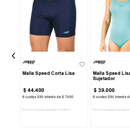
S
M
L
XL
XXL
S
M
L
Malla Speed Corta Lisa
Malla Speed Lis
Sujetador
$
44
.
400
$
39
.
000
84
6
cuotas SIN interés de
$
7400
6
cuotas SIN interés 
Precio sin impuestos nacionales:
$
36
.
694
,
21
Precio sin impuestos nacionales:
$
TO
AGREGAR AL CARRITO
AGREGAR AL 