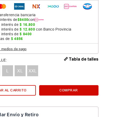
ansferencia bancaria
 interés de
$
8400
con
 interés de
$
16
.
800
 interés de
$
12
.
600
con Banco Provincia
 interés de
$
8400
jas de
$
4856
s medios de pago
📏 Tabla de talles
L
XL
XXL
R AL CARRITO
COMPRAR
lar Envío y Retiro