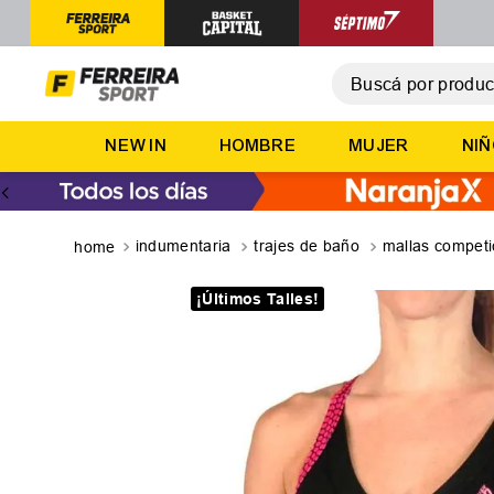
Buscá por producto,
T
NEW IN
HOMBRE
MUJER
NI
1
.
2
.
3
.
indumentaria
trajes de baño
mallas competi
4
.
¡Últimos Talles!
5
.