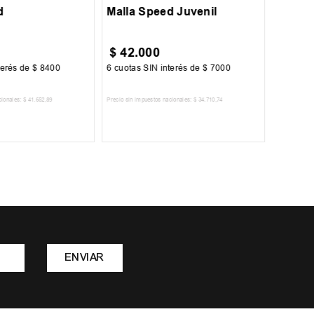
d
Malla Speed Juvenil
$
42
.
000
$
29
.
terés de
$
8400
6
cuotas SIN interés de
$
7000
6
cuotas 
cionales:
$
41
.
652
,
89
Precio sin impuestos nacionales:
$
34
.
710
,
74
Precio sin im
R AL CARRITO
AGREGAR AL CARRITO
A
ENVIAR