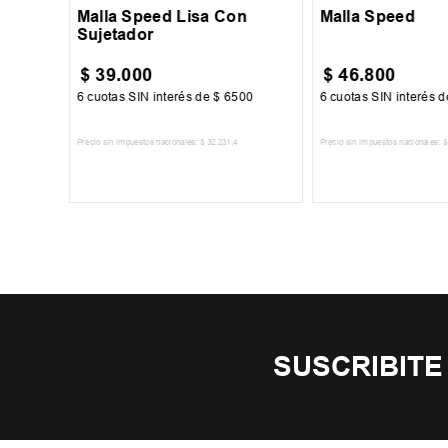
Malla Speed Lisa Con
Malla Speed
Sujetador
$
39
.
000
$
46
.
800
84
6
cuotas SIN interés de
$
6500
6
cuotas SIN interés 
Precio sin impuestos nacionales:
$
32
.
231
,
4
Precio sin impuestos nacionales:
$
TO
AGREGAR AL CARRITO
AGREGAR AL 
SUSCRIBITE