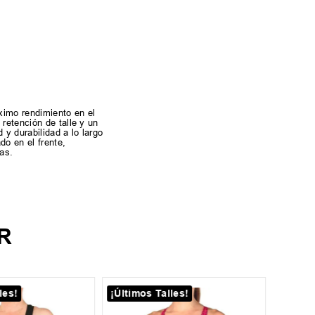
ximo rendimiento en el
retención de talle y un
y durabilidad a lo largo
do en el frente,
as.
R
les!
¡Últimos Talles!
12