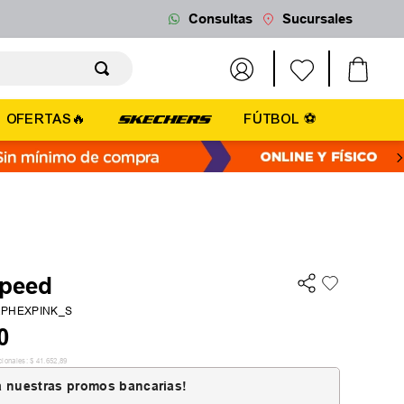
Consultas
Sucursales
OFERTAS🔥
FÚTBOL ⚽
Speed
2PHEXPINK_S
0
cionales:
$
41
.
652
,
89
 nuestras promos bancarias!