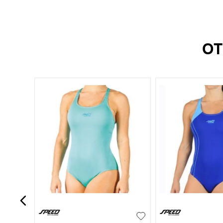
OT
S
M
L
XL
XXL
S
M
L