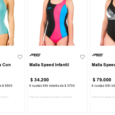
XL
XXL
6
8
10
S
M
a Con
Malla Speed Infantil
Malla Spee
$
34
.
200
$
79
.
000
de
$
6500
6
cuotas SIN interés de
$
5700
6
cuotas SIN in
32
.
231
,
4
Precio sin impuestos nacionales:
$
28
.
264
,
46
Precio sin impuestos na
CARRITO
AGREGAR AL CARRITO
AGREGA