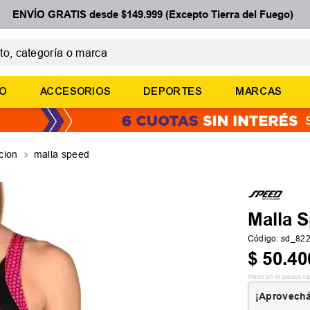
ENVÍO GRATIS desde $149.999 (Excepto Tierra del Fuego)
 categoría o marca
ÉRMINOS MÁS BUSCADOS
ÑO
ACCESORIOS
DEPORTES
MARCAS
botines
zapatillas
basquet
cion
malla speed
zapatillas mujer
zapatillas adidas
Malla 
Código
:
sd_82
$
50
.
40
Precio sin impuestos na
¡Aprovechá