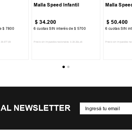
Malla Speed Infantil
Malla Spee
$
34
.
200
$
50
.
400
de
$
7800
6
cuotas SIN interés de
$
5700
6
cuotas SIN in
38
.
677
,
69
Precio sin impuestos nacionales:
$
28
.
264
,
46
Precio sin impuestos na
CARRITO
AGREGAR AL CARRITO
AGREGA
 AL NEWSLETTER