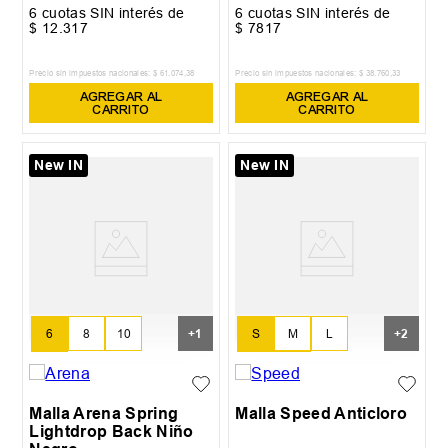
6
cuotas SIN interés de
6
cuotas SIN interés de
$
12
.
317
$
7817
Precio sin impuestos nacionales:
$
61
.
074
,
38
Precio sin impuestos nacionales:
$
38
.
760
,
33
AGREGAR AL
AGREGAR AL
CARRITO
CARRITO
New IN
New IN
6
8
10
S
M
L
+
1
+
2
12
XL
XXL
Malla Arena Spring
Malla Speed Anticloro
Lightdrop Back Niño