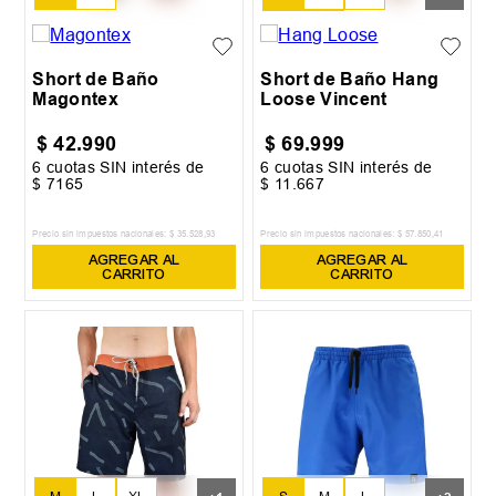
XL
XXL
Short de Baño
Short de Baño Hang
Magontex
Loose Vincent
$
42
.
990
$
69
.
999
6
cuotas SIN interés de
6
cuotas SIN interés de
$
7165
$
11
.
667
Precio sin impuestos nacionales:
$
35
.
528
,
93
Precio sin impuestos nacionales:
$
57
.
850
,
41
AGREGAR AL
AGREGAR AL
CARRITO
CARRITO