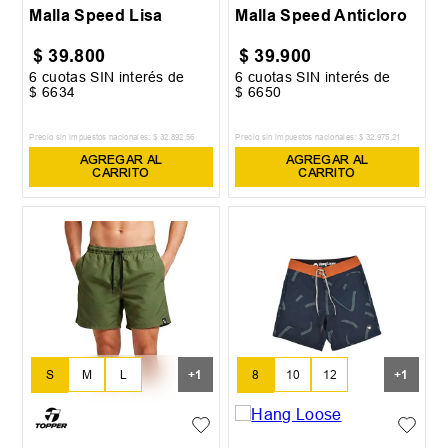
Malla Speed Lisa
Malla Speed Anticloro
$
39
.
800
$
39
.
900
6
cuotas SIN interés de
6
cuotas SIN interés de
$
6634
$
6650
Precio sin impuestos nacionales:
$
32
.
892
,
56
Precio sin impuestos nacionales:
$
32
.
975
,
21
AGREGAR AL
AGREGAR AL
CARRITO
CARRITO
S
M
L
8
10
12
+
1
+
1
XL
14