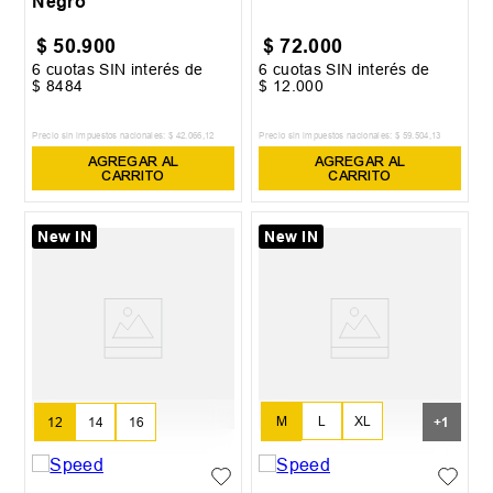
Negro
$
50
.
900
$
72
.
000
6
cuotas SIN interés de
6
cuotas SIN interés de
$
8484
$
12
.
000
Precio sin impuestos nacionales:
$
42
.
066
,
12
Precio sin impuestos nacionales:
$
59
.
504
,
13
AGREGAR AL
AGREGAR AL
CARRITO
CARRITO
New IN
New IN
M
L
XL
12
14
16
+
1
XXL