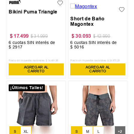
XL
Bikini Puma Triangle
Short de Baño
Magontex
$
17
.
499
$
30
.
093
$
34
.
999
$
42
.
990
6
cuotas SIN interés de
6
cuotas SIN interés de
$
2917
$
5016
Precio sin impuestos nacionales:
$
14
.
461
,
98
Precio sin impuestos nacionales:
$
24
.
870
,
25
AGREGAR AL
AGREGAR AL
CARRITO
CARRITO
¡Últimos Talles!
S
M
L
S
XL
+
2