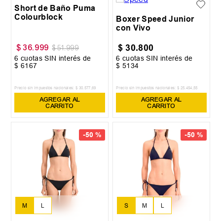
Short de Baño Puma
Colourblock
Boxer Speed Junior
con Vivo
$
30
.
800
$
36
.
999
$
51
.
999
6
cuotas SIN interés de
6
cuotas SIN interés de
$
6167
$
5134
Precio sin impuestos nacionales:
$
30
.
577
,
69
Precio sin impuestos nacionales:
$
25
.
454
,
55
AGREGAR AL
AGREGAR AL
CARRITO
CARRITO
-
50 %
-
50 %
M
L
S
M
L