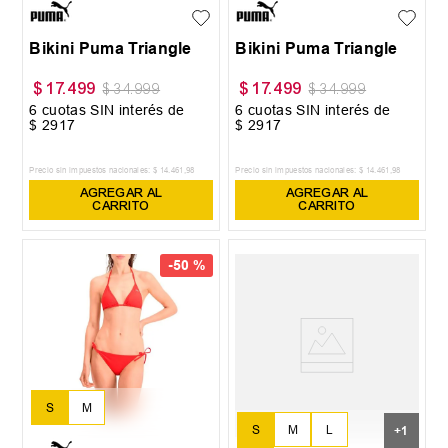
Bikini Puma Triangle
Bikini Puma Triangle
$
17
.
499
$
17
.
499
$
34
.
999
$
34
.
999
6
cuotas SIN interés de
6
cuotas SIN interés de
$
2917
$
2917
Precio sin impuestos nacionales:
$
14
.
461
,
98
Precio sin impuestos nacionales:
$
14
.
461
,
98
AGREGAR AL
AGREGAR AL
CARRITO
CARRITO
-
50 %
S
M
S
M
L
+
1