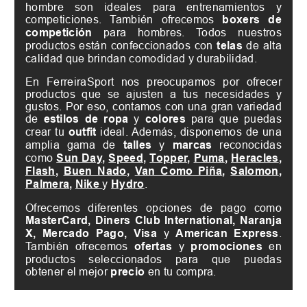
hombre son ideales para entrenamientos y
competiciones. También ofrecemos
boxers de
competición
para hombres. Todos nuestros
productos están confeccionados con
telas
de alta
calidad que brindan comodidad y durabilidad.
En FerreiraSport nos preocupamos por ofrecer
productos que se ajusten a tus necesidades y
gustos. Por eso, contamos con una gran variedad
de
estilos de ropa
y
colores
para que puedas
crear tu
outfit
ideal. Además, disponemos de una
amplia gama de
talles
y
marcas
reconocidas
como
Sun Day
,
Speed
,
Topper
,
Puma
,
Heracles
,
Flash
,
Buen Nado
,
Van Como Piña
,
Salomon
,
Palmera
,
Nike
y
Hydro
.
Ofrecemos diferentes opciones de pago como
MasterCard, Diners Club International, Naranja
X, Mercado Pago, Visa
y
American Express
.
También ofrecemos
ofertas
y
promociones
en
productos seleccionados para que puedas
obtener el mejor
precio
en tu compra.