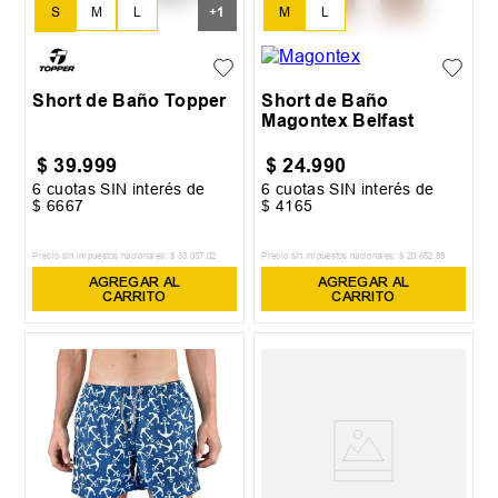
S
M
L
+
1
M
L
XL
Short de Baño Topper
Short de Baño
Magontex Belfast
$
39
.
999
$
24
.
990
6
cuotas SIN interés de
6
cuotas SIN interés de
$
6667
$
4165
Precio sin impuestos nacionales:
$
33
.
057
,
02
Precio sin impuestos nacionales:
$
20
.
652
,
89
AGREGAR AL
AGREGAR AL
CARRITO
CARRITO