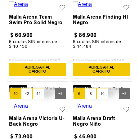
44
46
46
48
Malla Arena Team
Malla Arena Finding Hl
Swim Pro Solid Negro
Negro
$
60
.
900
$
86
.
900
6
cuotas SIN interés de
6
cuotas SIN interés de
$
10
.
150
$
14
.
484
Precio sin impuestos nacionales:
$
50
.
330
,
58
Precio sin impuestos nacionales:
$
71
.
818
,
18
AGREGAR AL
AGREGAR AL
CARRITO
CARRITO
New IN
New IN
40
42
44
6
8
10
+
2
+
2
46
48
12
14
Malla Arena Victoria U-
Malla Arena Draft
Back Negro
Negro Niño
$
73
.
900
$
46
.
900