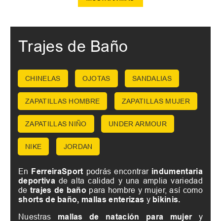
Trajes de Baño
CHINELAS
OJOTAS
SANDALIAS
ZAPATILLAS HOMBRE
ZAPATILLAS MUJER
ZAPATILLAS NIÑO
UNDER ARMOUR
NIKE
JORDAN
En
FerreiraSport
podrás encontrar
indumentaria
deportiva
de alta calidad y una amplia variedad
de
trajes de baño
para hombre y mujer, así como
shorts de baño, mallas enterizas
y
bikinis.
Nuestras
mallas de natación para mujer
y