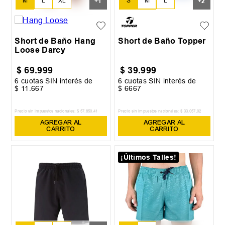
M
L
XL
S
M
L
+
1
+
2
XXL
XL
XXL
Short de Baño Hang
Short de Baño Topper
Loose Darcy
$
69
.
999
$
39
.
999
6
cuotas SIN interés de
6
cuotas SIN interés de
$
11
.
667
$
6667
Precio sin impuestos nacionales:
$
57
.
850
,
41
Precio sin impuestos nacionales:
$
33
.
057
,
02
AGREGAR AL
AGREGAR AL
CARRITO
CARRITO
¡Últimos Talles!