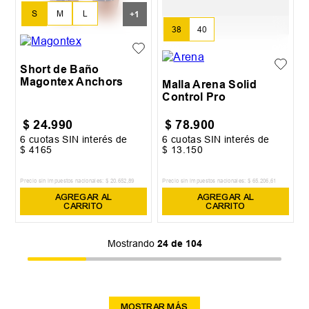
S
M
L
+
1
38
40
XXL
Short de Baño
Magontex Anchors
Malla Arena Solid
Control Pro
$
24
.
990
$
78
.
900
6
cuotas SIN interés de
6
cuotas SIN interés de
$
4165
$
13
.
150
Precio sin impuestos nacionales:
$
20
.
652
,
89
Precio sin impuestos nacionales:
$
65
.
206
,
61
AGREGAR AL
AGREGAR AL
CARRITO
CARRITO
Mostrando
24 de 104
MOSTRAR MÁS