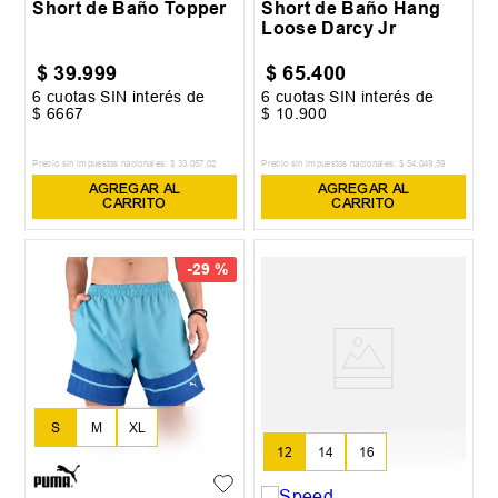
Short de Baño Topper
Short de Baño Hang
Loose Darcy Jr
$
39
.
999
$
65
.
400
6
cuotas SIN interés de
6
cuotas SIN interés de
$
6667
$
10
.
900
Precio sin impuestos nacionales:
$
33
.
057
,
02
Precio sin impuestos nacionales:
$
54
.
049
,
59
AGREGAR AL
AGREGAR AL
CARRITO
CARRITO
-
29 %
S
M
XL
12
14
16