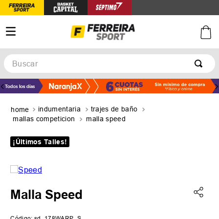
Buscar
TÉRMINOS MÁS BUSCADOS
1
.
botines
indumentaria
trajes de baño
2
.
zapatillas
mallas competicion
malla speed
3
.
basquet
¡Últimos Talles!
4
.
zapatillas mujer
5
.
zapatillas adidas
Malla Speed
Código
:
sd_178WARP_S