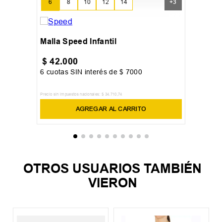
6
8
10
12
14
+
3
16
Malla Speed Infantil
$
42
.
000
6
cuotas SIN interés de
$
7000
Precio sin impuestos nacionales:
$
34
.
710
,
74
AGREGAR AL CARRITO
OTROS USUARIOS TAMBIÉN
VIERON