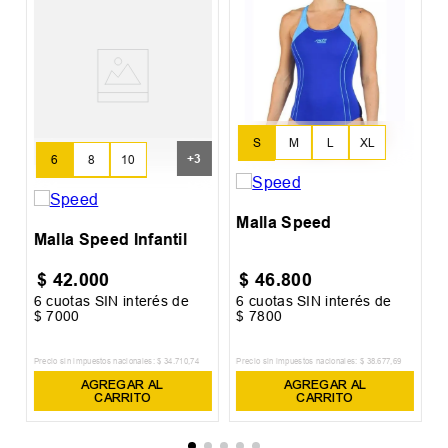
M
S
M
L
XL
+
3
6
8
10
XXL
12
14
16
Malla Speed
Malla Speed Infantil
$
42
.
000
$
46
.
800
6
cuotas SIN interés de
6
cuotas SIN interés de
6
$
7000
$
7800
$
Precio sin impuestos nacionales:
$
34
.
710
,
74
Precio sin impuestos nacionales:
$
38
.
677
,
69
Pr
AGREGAR AL
AGREGAR AL
CARRITO
CARRITO