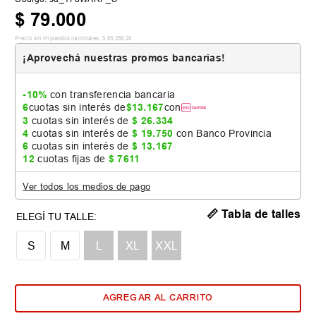
$
79
.
000
Precio sin impuestos nacionales:
$
65
.
289
,
26
¡Aprovechá nuestras promos bancarias!
-10%
con transferencia bancaria
6
cuotas sin interés de
$
13
.
167
con
3
cuotas sin interés de
$
26
.
334
4
cuotas sin interés de
$
19
.
750
con Banco Provincia
6
cuotas sin interés de
$
13
.
167
12
cuotas fijas de
$
7611
Ver todos los medios de pago
📏 Tabla de talles
S
M
L
XL
XXL
AGREGAR AL CARRITO