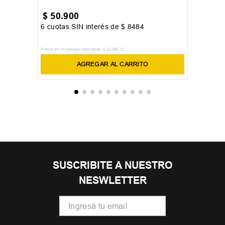
6
8
10
12
+
1
Malla Arena Spring Lightdrop Back
Niño Negro
$
50
.
900
6
cuotas SIN interés de
$
8484
Precio sin impuestos nacionales:
$
42
.
066
,
12
AGREGAR AL CARRITO