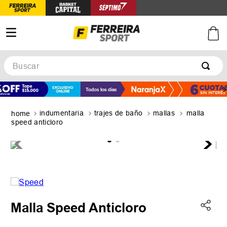
Buscar
TÉRMINOS MÁS BUSCADOS
1
.
botines
indumentaria
trajes de baño
mallas
malla
2
.
zapatillas
speed anticloro
3
.
basquet
4
.
zapatillas mujer
5
.
zapatillas adidas
Malla Speed Anticloro