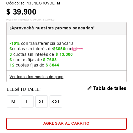
Código
:
sd_135NEGROVDE_M
$
39
.
900
Precio sin impuestos nacionales:
$
32
.
975
,
21
¡Aprovechá nuestras promos bancarias!
-10%
con transferencia bancaria
6
cuotas sin interés de
$
6650
con
3
cuotas sin interés de
$
13
.
300
6
cuotas fijas de
$
7688
12
cuotas fijas de
$
3844
Ver todos los medios de pago
📏 Tabla de talles
M
L
XL
XXL
AGREGAR AL CARRITO