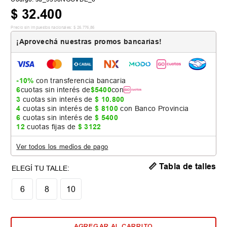
$
32
.
400
Precio sin impuestos nacionales:
$
26
.
776
,
86
¡Aprovechá nuestras promos bancarias!
-10%
con transferencia bancaria
6
cuotas sin interés de
$
5400
con
3
cuotas sin interés de
$
10
.
800
4
cuotas sin interés de
$
8100
con Banco Provincia
6
cuotas sin interés de
$
5400
12
cuotas fijas de
$
3122
Ver todos los medios de pago
📏 Tabla de talles
6
8
10
AGREGAR AL CARRITO