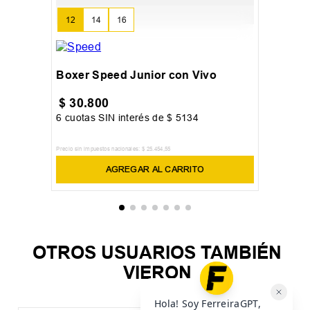
12
14
16
Boxer Speed Junior con Vivo
$
30
.
800
6
cuotas SIN interés de
$
5134
Precio sin impuestos nacionales:
$
25
.
454
,
55
AGREGAR AL CARRITO
OTROS USUARIOS TAMBIÉN
VIERON