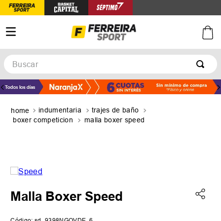
Buscar
TÉRMINOS MÁS BUSCADOS
1
.
botines
indumentaria
trajes de baño
2
.
zapatillas
boxer competicion
malla boxer speed
3
.
basquet
4
.
zapatillas mujer
5
.
zapatillas adidas
Malla Boxer Speed
Código
:
sd_9398NGOVDE_6