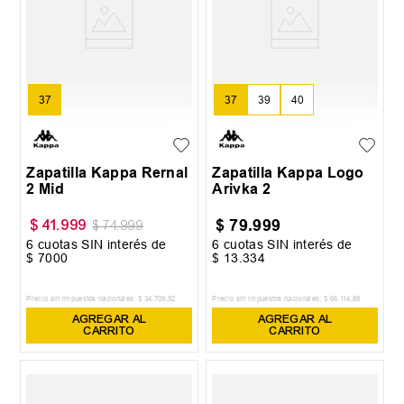
37
37
39
40
Zapatilla Kappa Rernal
Zapatilla Kappa Logo
2 Mid
Arivka 2
$
79
.
999
$
41
.
999
$
74
.
999
6
cuotas SIN interés de
6
cuotas SIN interés de
$
7000
$
13
.
334
Precio sin impuestos nacionales:
$
34
.
709
,
92
Precio sin impuestos nacionales:
$
66
.
114
,
88
AGREGAR AL
AGREGAR AL
CARRITO
CARRITO