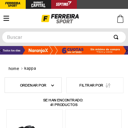
Buscar
TÉRMINOS MÁS BUSCADOS
1
.
botines
2
.
zapatillas
kappa
3
.
basquet
ORDENAR POR
4
.
zapatillas mujer
5
.
zapatillas adidas
41
PRODUCTOS