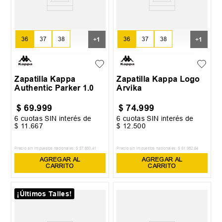
36
37
38
36
37
38
+
1
+
1
39
39
Zapatilla Kappa
Zapatilla Kappa Logo
Authentic Parker 1.0
Arvika
$
69
.
999
$
74
.
999
6
cuotas SIN interés de
6
cuotas SIN interés de
$
11
.
667
$
12
.
500
Precio sin impuestos nacionales:
$
57
.
850
,
41
Precio sin impuestos nacionales:
$
61
.
982
,
64
AGREGAR AL
AGREGAR AL
CARRITO
CARRITO
¡Últimos Talles!