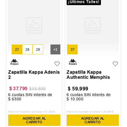
¡Últimos Talles!
27
28
29
+
3
37
Zapatilla Kappa Adenis
Zapatilla Kappa
2
Authentic Memphis
$
59
.
999
$
37
.
799
$
55
.
899
6
cuotas SIN interés de
6
cuotas SIN interés de
$
6300
$
10
.
000
Precio sin impuestos nacionales:
$
31
.
238
,
84
Precio sin impuestos nacionales:
$
49
.
585
,
95
AGREGAR AL
AGREGAR AL
CARRITO
CARRITO