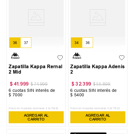
36
37
34
36
Zapatilla Kappa Rernal
Zapatilla Kappa Adenis
2 Mid
2
$
41
.
999
$
32
.
399
$
74
.
999
$
55
.
899
6
cuotas SIN interés de
6
cuotas SIN interés de
$
7000
$
5400
Precio sin impuestos nacionales:
$
34
.
709
,
92
Precio sin impuestos nacionales:
$
26
.
776
,
03
AGREGAR AL
AGREGAR AL
CARRITO
CARRITO