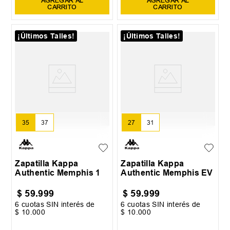
AGREGAR AL
AGREGAR AL
CARRITO
CARRITO
¡Últimos Talles!
¡Últimos Talles!
35
37
27
31
Zapatilla Kappa
Zapatilla Kappa
Authentic Memphis 1
Authentic Memphis EV
$
59
.
999
$
59
.
999
6
cuotas SIN interés de
6
cuotas SIN interés de
$
10
.
000
$
10
.
000