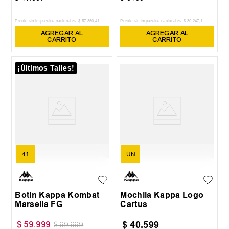
Precio sin impuestos nacionales:
$
57
.
850
,
41
Precio sin impuestos nacionales:
$
30
.
247
,
11
AGREGAR AL
AGREGAR AL
CARRITO
CARRITO
¡Últimos Talles!
41
UN
Botin Kappa Kombat
Mochila Kappa Logo
Marsella FG
Cartus
$
40
.
599
$
59
.
999
$
69
.
999