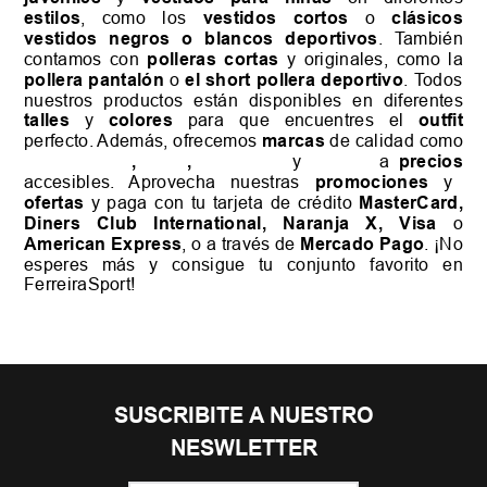
estilos
, como los
vestidos cortos
o
clásicos
vestidos negros o blancos deportivos
. También
contamos con
polleras cortas
y originales, como la
pollera pantalón
o
el short pollera deportivo
. Todos
nuestros productos están disponibles en diferentes
talles
y
colores
para que encuentres el
outfit
perfecto. Además, ofrecemos
marcas
de calidad como
Ultra Sports
,
Mitre
,
Converse
y
Adidas
a
precios
accesibles. Aprovecha nuestras
promociones
y
ofertas
y paga con tu tarjeta de crédito
MasterCard,
Diners Club International, Naranja X, Visa
o
American Express
, o a través de
Mercado Pago
. ¡No
esperes más y consigue tu conjunto favorito en
FerreiraSport!
SUSCRIBITE A NUESTRO
NESWLETTER