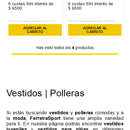
6
cuotas SIN interés de
6
cuotas SIN interés de
$
6500
$
6500
Precio sin impuestos nacionales:
$
32
.
231
,
4
Precio sin impuestos nacionales:
$
32
.
231
,
4
AGREGAR AL
AGREGAR AL
CARRITO
CARRITO
Has visto todos los
4
productos
Vestidos | Polleras
Si estás buscando
vestidos
y
polleras
cómodas y a
la
moda
,
FerreiraSport
tiene una amplia variedad
para ti. En nuestra página podrás encontrar
vestidos
juveniles
y
vestidos para niñas
en diferentes