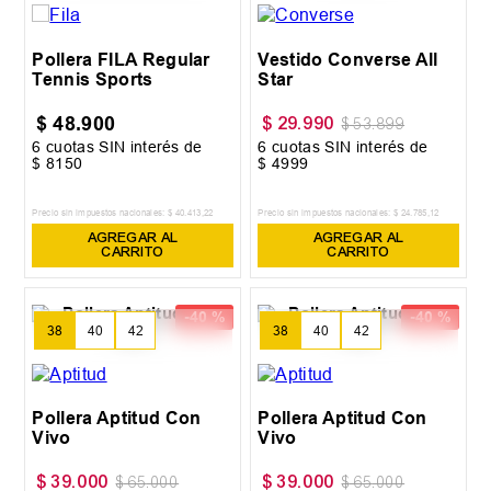
Pollera FILA Regular
Vestido Converse All
Tennis Sports
Star
$
48
.
900
$
29
.
990
$
53
.
899
6
cuotas SIN interés de
6
cuotas SIN interés de
$
8150
$
4999
Precio sin impuestos nacionales:
$
40
.
413
,
22
Precio sin impuestos nacionales:
$
24
.
785
,
12
AGREGAR AL
AGREGAR AL
CARRITO
CARRITO
-
40 %
-
40 %
38
40
42
38
40
42
Pollera Aptitud Con
Pollera Aptitud Con
Vivo
Vivo
$
39
.
000
$
39
.
000
$
65
.
000
$
65
.
000