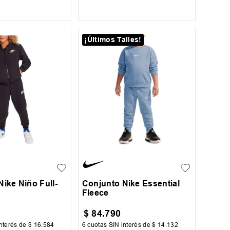
AR AL CARRITO
AGREGAR AL CARRITO
¡Últimos Talles!
7
4
ike Niño Full-
Conjunto Nike Essential
Fleece
$
84
.
790
nterés de
$
16
.
584
6
cuotas SIN interés de
$
14
.
132