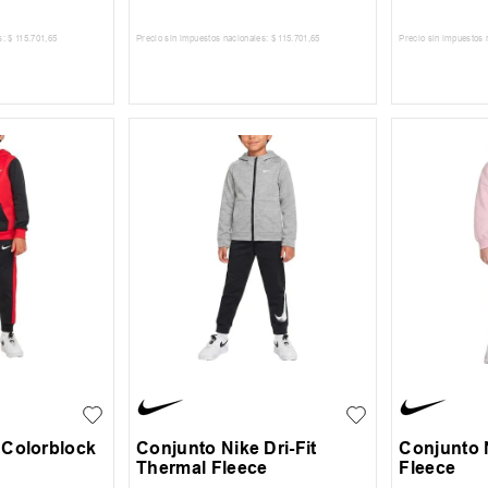
s:
$
115
.
701
,
65
Precio sin impuestos nacionales:
$
115
.
701
,
65
Precio sin impuestos 
 CARRITO
AGREGAR AL CARRITO
AGREG
7
5
6
7
6X
6
 Colorblock
Conjunto Nike Dri-Fit
Conjunto 
Thermal Fleece
Fleece