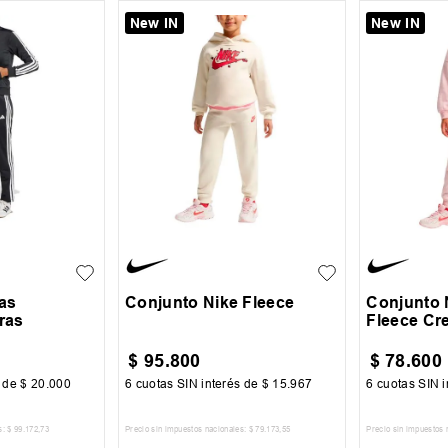
New IN
New IN
6X
6
2
3
as
Conjunto Nike Fleece
Conjunto 
iras
Fleece Cr
$
95
.
800
$
78
.
600
s de
$
20
.
000
6
cuotas SIN interés de
$
15
.
967
6
cuotas SIN i
s:
$
99
.
172
,
73
Precio sin impuestos nacionales:
$
79
.
173
,
55
Precio sin impuestos 