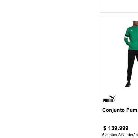
AGREGAR AL
S
M
L
Conjunto Pum
$
139
.
999
6
cuotas SIN interé