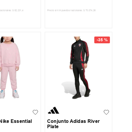
nacionales:
$
82
.
231
,
4
Precio sin impuestos nacionales:
$
70
.
074
,
38
AR AL CARRITO
AGREGAR AL CARRITO
-
35 %
S
Nike Essential
Conjunto Adidas River
Plate