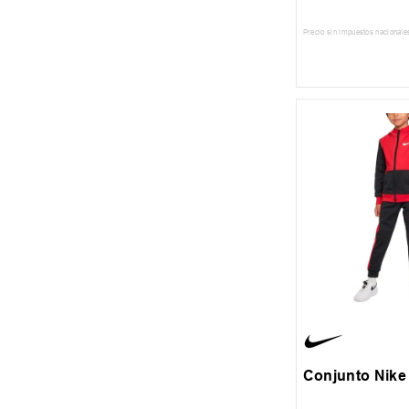
Precio sin impuestos nacionale
AGREGAR AL
4
5
6
Conjunto Nike