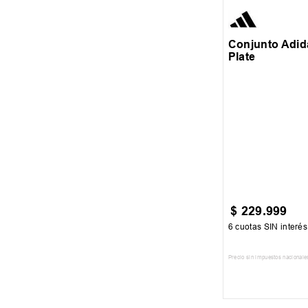
VERDE
Conjunto Adid
Plate
$
229
.
999
6
cuotas SIN interé
Precio sin impuestos nacionale
AGREGAR AL