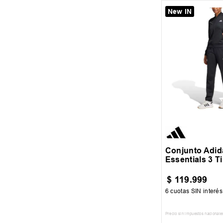
New IN
M
Conjunto Adid
Essentials 3 T
$
119
.
999
6
cuotas SIN interé
Precio sin impuestos nacionale