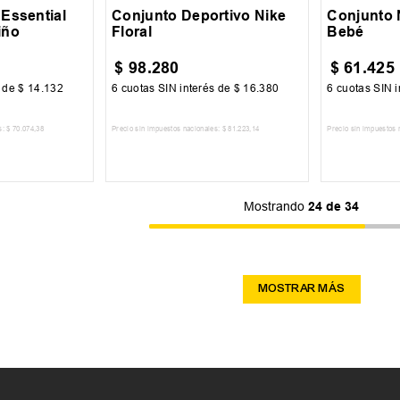
Essential
Conjunto Deportivo Nike
Conjunto 
iño
Floral
Bebé
$
98
.
280
$
61
.
425
s de
$
14
.
132
6
cuotas SIN interés de
$
16
.
380
6
cuotas SIN i
s:
$
70
.
074
,
38
Precio sin impuestos nacionales:
$
81
.
223
,
14
Precio sin impuestos 
 CARRITO
AGREGAR AL CARRITO
AGREG
Mostrando
24 de 34
MOSTRAR MÁS