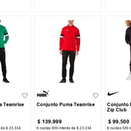
 CARRITO
AGREGAR AL CARRITO
AGREG
S
M
L
5
6
a Teamrise
Conjunto Puma Teamrise
Conjunto N
Zip Club
$
139
.
999
$
99
.
500
s de
$
23
.
334
6
cuotas SIN interés de
$
23
.
334
6
cuotas SIN i