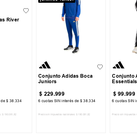
as River
S
13-14
15-1
Conjunto Adidas Boca
Conjunto 
Juniors
Essential
$
229
.
999
$
99
.
999
s de
$
38
.
334
6
cuotas SIN interés de
$
38
.
334
6
cuotas SIN i
s:
$
190
.
081
,
82
Precio sin impuestos nacionales:
$
190
.
081
,
82
Precio sin impuestos 
 CARRITO
AGREGAR AL CARRITO
AGREG