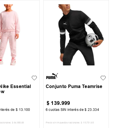
4
S
M
L
XL
Nike Essential
Conjunto Puma Teamrise
ew
$
139
.
999
nterés de
$
13
.
100
6
cuotas SIN interés de
$
23
.
334
nacionales:
$
64
.
958
,
68
Precio sin impuestos nacionales:
$
115
.
701
,
65