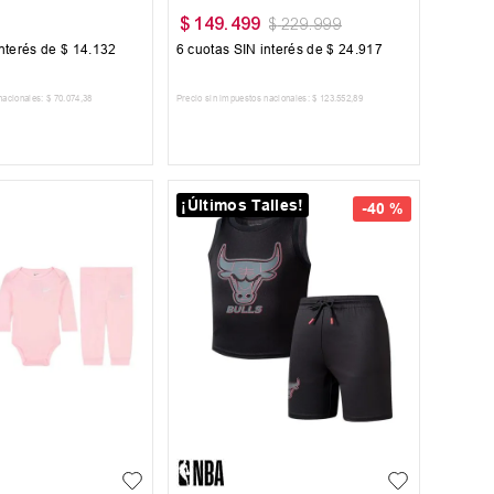
$
149
.
499
$
229
.
999
nterés de
$
14
.
132
6
cuotas SIN interés de
$
24
.
917
nacionales:
$
70
.
074
,
38
Precio sin impuestos nacionales:
$
123
.
552
,
89
AR AL CARRITO
AGREGAR AL CARRITO
¡Últimos Talles!
-
40 %
9M
6