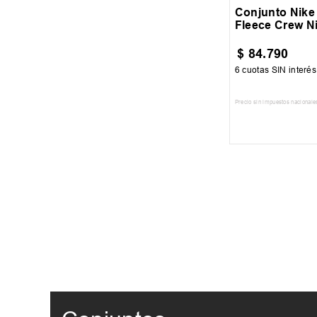
Conjunto Nike 
Fleece Crew N
$
84
.
790
6
cuotas SIN interé
Precio sin impuestos nacionale
AGREGAR AL