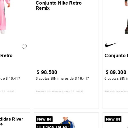
Conjunto Nike Retro
Remix
6
4
5
 Retro
Conjunto N
$
98
.
500
$
89
.
300
s de
$
16
.
417
6
cuotas SIN interés de
$
16
.
417
6
cuotas SIN i
s:
$
81
.
404
,
96
Precio sin impuestos nacionales:
$
81
.
404
,
96
Precio sin impuestos 
 CARRITO
AGREGAR AL CARRITO
AGREG
New IN
New IN
¡Últimos Talles!