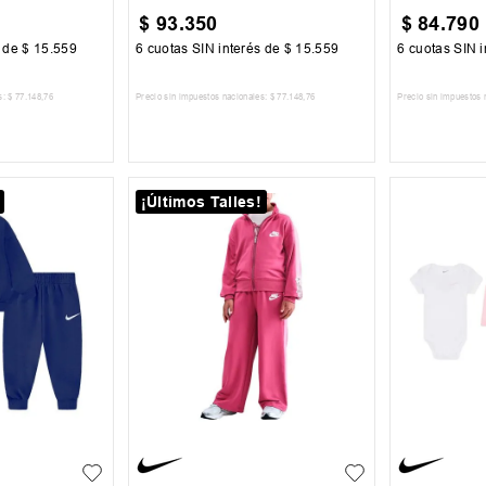
$
93
.
350
$
84
.
790
s de
$
15
.
559
6
cuotas SIN interés de
$
15
.
559
6
cuotas SIN i
s:
$
77
.
148
,
76
Precio sin impuestos nacionales:
$
77
.
148
,
76
Precio sin impuestos 
 CARRITO
AGREGAR AL CARRITO
AGREG
¡Últimos Talles!
6X
6
0
6M