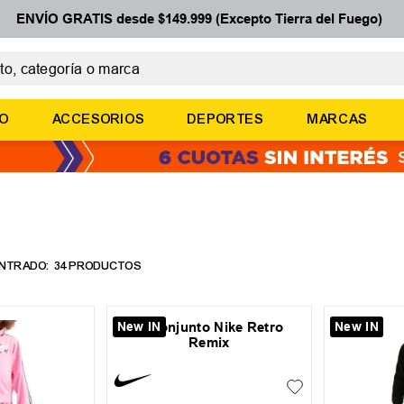
ENVÍO GRATIS desde $149.999 (Excepto Tierra del Fuego)
 categoría o marca
ÉRMINOS MÁS BUSCADOS
ÑO
ACCESORIOS
DEPORTES
MARCAS
botines
zapatillas
basquet
zapatillas mujer
zapatillas adidas
34
PRODUCTOS
New IN
New IN
4
6