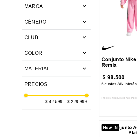
BASQUET
MARCA
13-14
15-16
2
CASUAL
Adidas
FUTBOL
GÉNERO
24
3
4
Flash
TRAINING
Hombre
6X
4
5
NBA
CLUB
Mujer
Nike
5
Mostrar 12 más
Club Atlético Boca Jrs.
Niño
COLOR
Puma
Club Atlético River Plate
Conjunto Nike
Topper
Remix
AZUL
MATERIAL
CELESTE
$
98
.
500
Acetato
CRUDO
6
cuotas SIN interé
Algodon
GRIS
Algodón Frizado
Precio sin impuestos nacionale
LILA
$ 42.599
–
$ 229.999
Polyester
AGREGAR AL
MARINO
Textil/Sintetico
NEGRO
ROJO
New IN
M
ROSA