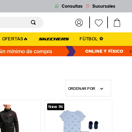
Consultas
Sucursales
OFERTAS🔥
FÚTBOL ⚽
ORDENAR POR
New IN