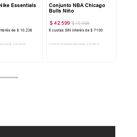
Nike Essentials
Conjunto NBA Chicago
Bulls Niño
$
42
.
599
$
70
.
999
nterés de
$
10
.
238
6
cuotas SIN interés de
$
7100
nacionales:
$
50
.
764
,
46
Precio sin impuestos nacionales:
$
35
.
205
,
79
AR AL CARRITO
AGREGAR AL CARRITO