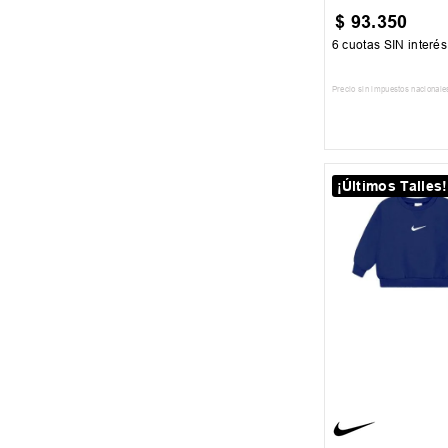
$
93
.
350
6
cuotas SIN interé
Precio sin impuestos nacionale
AGREGAR AL
¡Últimos Talles!
5
6
7