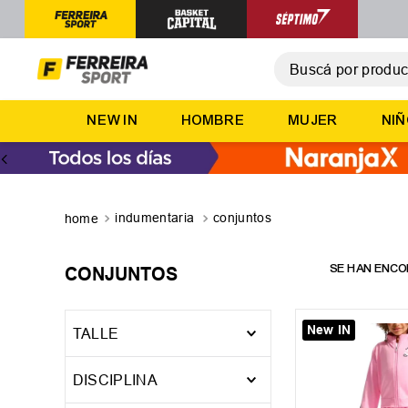
Buscá por producto,
T
NEW IN
HOMBRE
MUJER
NI
1
.
2
.
3
.
indumentaria
conjuntos
4
.
5
.
CONJUNTOS
New IN
TALLE
0 -
0
12
DISCIPLINA
6M