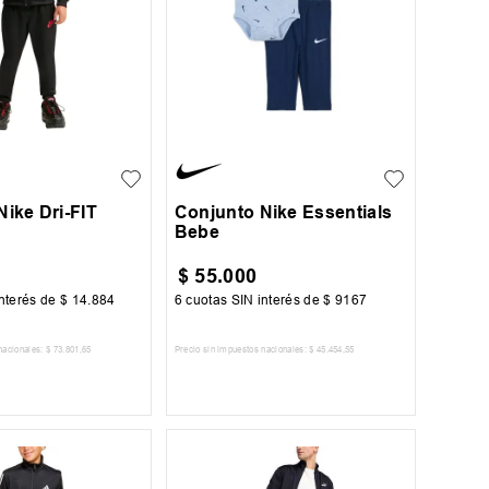
6
7
0 - 6M
ike Dri-FIT
Conjunto Nike Essentials
Bebe
$
55
.
000
nterés de
$
14
.
884
6
cuotas SIN interés de
$
9167
nacionales:
$
73
.
801
,
65
Precio sin impuestos nacionales:
$
45
.
454
,
55
AR AL CARRITO
AGREGAR AL CARRITO