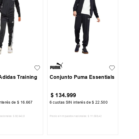
6
S
M
L
XXL
Adidas Training
Conjunto Puma Essentials
s
$
134
.
999
nterés de
$
16
.
667
6
cuotas SIN interés de
$
22
.
500
nacionales:
$
82
.
643
,
8
Precio sin impuestos nacionales:
$
111
.
569
,
42
AR AL CARRITO
AGREGAR AL CARRITO