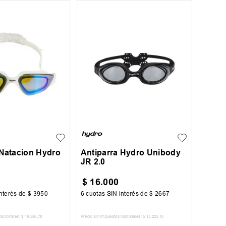
JR
 Natacion Hydro
Antiparra Hydro Unibody
JR 2.0
$
16
.
000
nterés de
$
3950
6
cuotas SIN interés de
$
2667
nacionales:
$
19
.
586
,
78
Precio sin impuestos nacionales:
$
13
.
223
,
14