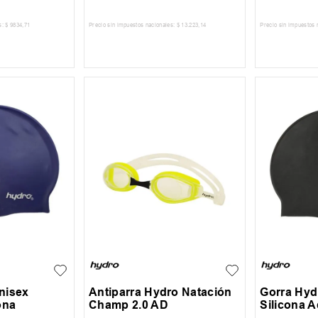
s:
$
9834
,
71
Precio sin impuestos nacionales:
$
13
.
223
,
14
Precio sin impuestos 
 CARRITO
AGREGAR AL CARRITO
AGREG
UN
UN
nisex
Antiparra Hydro Natación
Gorra Hyd
ona
Champ 2.0 AD
Silicona 