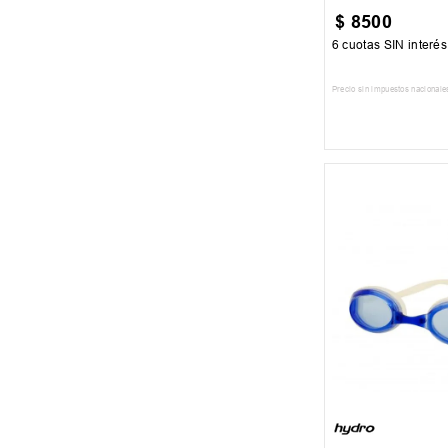
$
8500
6
cuotas SIN interé
Precio sin impuestos nacionale
AGREGAR AL
UN