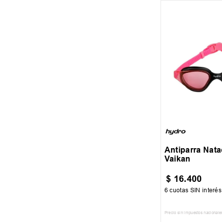
UN
Antiparra Nat
Vaikan
$
16
.
400
6
cuotas SIN interé
Precio sin impuestos nacionale