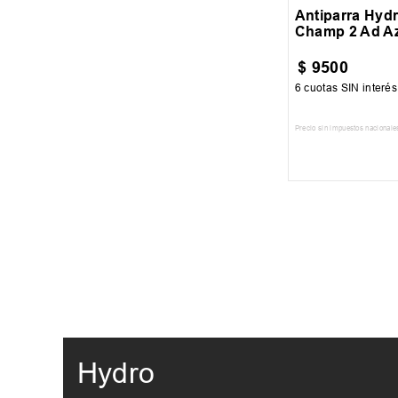
Antiparra Hyd
Champ 2 Ad A
$
9500
6
cuotas SIN interé
Precio sin impuestos nacionale
AGREGAR AL
Hydro