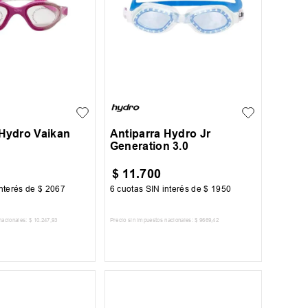
UN
 Hydro Vaikan
Antiparra Hydro Jr
Generation 3.0
$
11
.
700
nterés de
$
2067
6
cuotas SIN interés de
$
1950
nacionales:
$
10
.
247
,
93
Precio sin impuestos nacionales:
$
9669
,
42
AR AL CARRITO
AGREGAR AL CARRITO