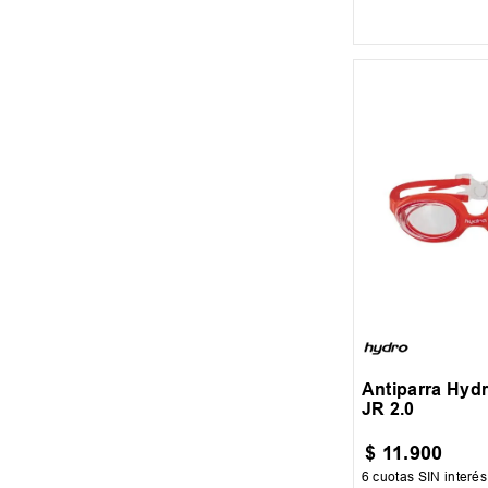
AGREGAR AL
JR
Antiparra Hyd
JR 2.0
$
11
.
900
6
cuotas SIN interé