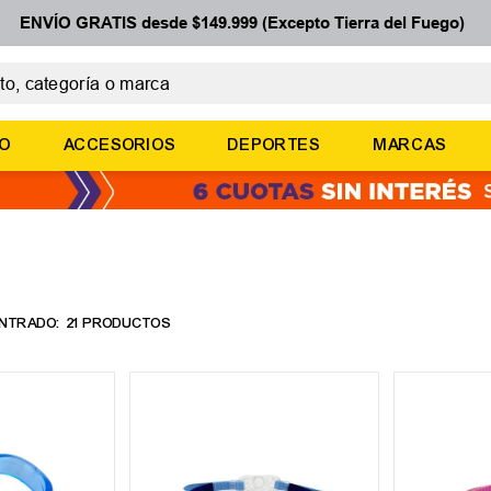
ENVÍO GRATIS desde $149.999 (Excepto Tierra del Fuego)
 categoría o marca
ÉRMINOS MÁS BUSCADOS
ÑO
ACCESORIOS
DEPORTES
MARCAS
botines
zapatillas
basquet
zapatillas mujer
zapatillas adidas
21
PRODUCTOS