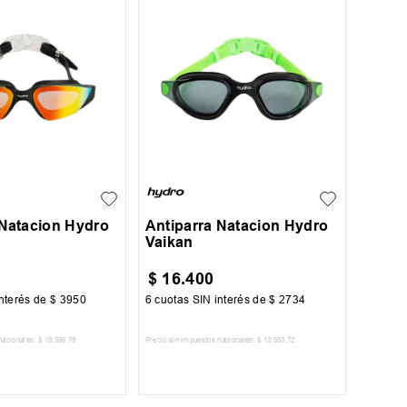
UN
 Natacion Hydro
Antiparra Natacion Hydro
Vaikan
$
16
.
400
nterés de
$
3950
6
cuotas SIN interés de
$
2734
nacionales:
$
19
.
586
,
78
Precio sin impuestos nacionales:
$
13
.
553
,
72
AR AL CARRITO
AGREGAR AL CARRITO