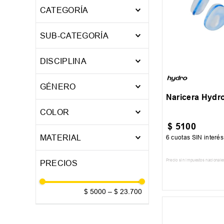
ACCESORIOS
CATEGORÍA
COMPLEMENTOS
SUB-CATEGORÍA
ANTIPARRAS
UN
DISCIPLINA
GORRAS DE BAÑO
NATACION
TAPONES DE
GÉNERO
SILICONA
Naricera Hydro
Niño
COLOR
Unisex
$
5100
AMARILLO
MATERIAL
6
cuotas SIN interé
AZUL
Goma
CELESTE
Precio sin impuestos nacionale
Lycra / Textil
GRIS
AGREGAR AL
Plastico
MARINO
$ 5000
–
$ 23.700
PVC
NEGRO
Silicona
ROJO