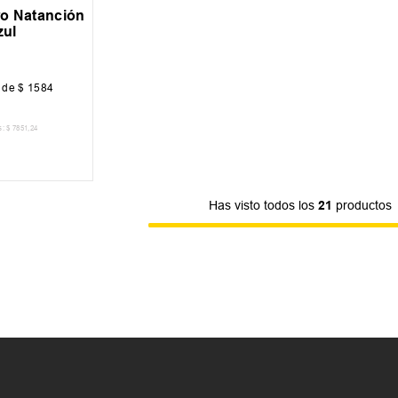
ro Natanción
zul
s de
$
1584
s:
$
7851
,
24
 CARRITO
Has visto todos los
21
productos