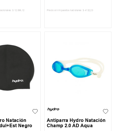
nacionales:
$
12
.
066
,
12
Precio sin impuestos nacionales:
$
4132
,
23
AR AL CARRITO
AGREGAR AL CARRITO
UN
ro Natación
Antiparra Hydro Natación
Adul+Est Negro
Champ 2.0 AD Aqua