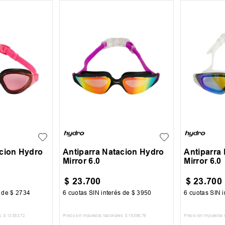
UN
UN
acion Hydro
Antiparra Natacion Hydro
Antiparra
Mirror 6.0
Mirror 6.0
$
23
.
700
$
23
.
700
s de
$
2734
6
cuotas SIN interés de
$
3950
6
cuotas SIN i
s:
$
13
.
553
,
72
Precio sin impuestos nacionales:
$
19
.
586
,
78
Precio sin impuestos 