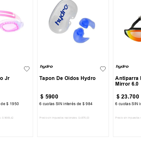
UN
UN
o Jr
Tapon De Oidos Hydro
Antiparra
Mirror 6.0
$
5900
$
23
.
700
s de
$
1950
6
cuotas SIN interés de
$
984
6
cuotas SIN i
s:
$
9669
,
42
Precio sin impuestos nacionales:
$
4876
,
03
Precio sin impuestos 
 CARRITO
AGREGAR AL CARRITO
AGREG