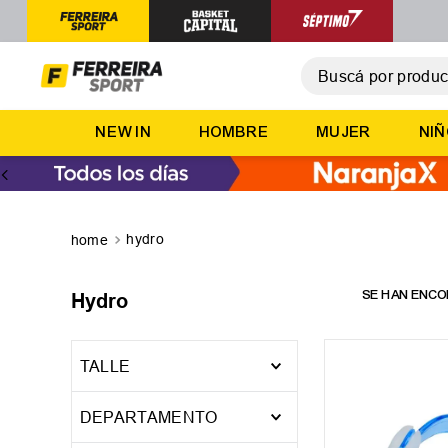
Buscá por producto,
T
NEW IN
HOMBRE
MUJER
NI
1
.
2
.
3
.
hydro
4
.
5
.
Hydro
TALLE
JR
UN
DEPARTAMENTO