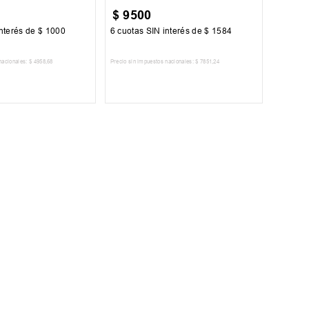
$
9500
nterés de
$
1000
6
cuotas SIN interés de
$
1584
nacionales:
$
4958
,
68
Precio sin impuestos nacionales:
$
7851
,
24
AR AL CARRITO
AGREGAR AL CARRITO