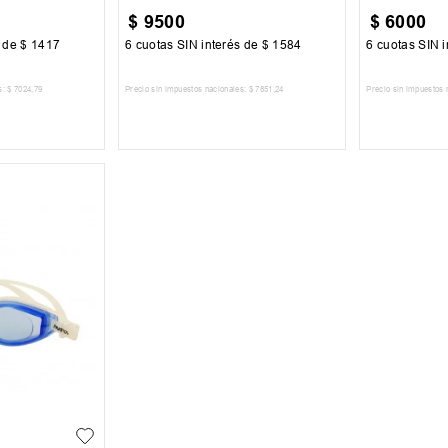
$
9500
$
6000
s de
$
1417
6
cuotas SIN interés de
$
1584
6
cuotas SIN i
s:
$
7024
,
79
Precio sin impuestos nacionales:
$
7851
,
24
Precio sin impuestos 
 CARRITO
AGREGAR AL CARRITO
AGREG