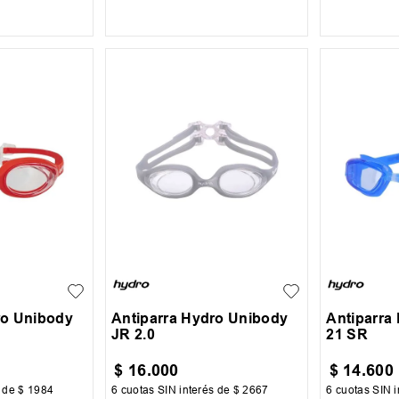
 CARRITO
AGREGAR AL CARRITO
AGREG
JR
UN
ro Unibody
Antiparra Hydro Unibody
Antiparra
JR 2.0
21 SR
$
16
.
000
$
14
.
600
s de
$
1984
6
cuotas SIN interés de
$
2667
6
cuotas SIN i