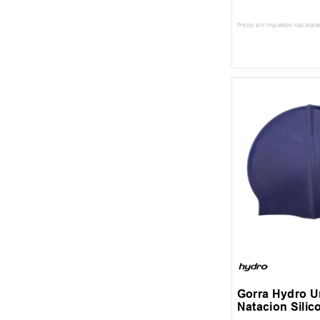
Precio sin impuestos nacionale
AGREGAR AL
UN
Gorra Hydro U
Natacion Silic