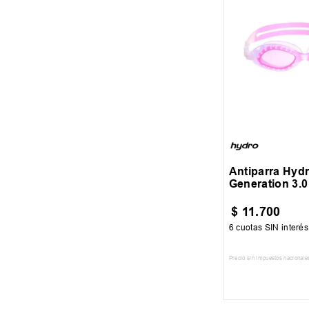
ROSA
VERDE
VIOLETA
UN
Antiparra Hydr
Generation 3.0
$
11
.
700
6
cuotas SIN interé
Precio sin impuestos nacionale
AGREGAR AL