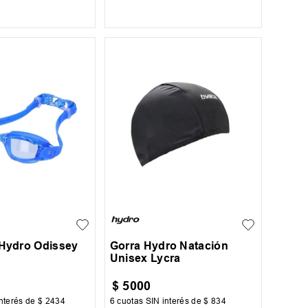
AR AL CARRITO
AGREGAR AL CARRITO
UN
 Hydro Odissey
Gorra Hydro Natación
Unisex Lycra
$
5000
nterés de
$
2434
6
cuotas SIN interés de
$
834