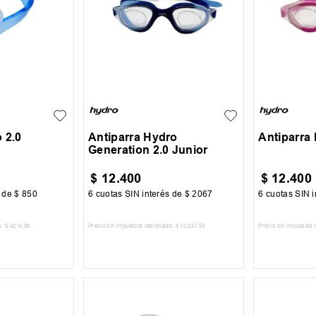
JR
JR
 2.0
Antiparra Hydro
Antiparra
Generation 2.0 Junior
$
12
.
400
$
12
.
400
s de
$
850
6
cuotas SIN interés de
$
2067
6
cuotas SIN i
s:
$
4214
,
88
Precio sin impuestos nacionales:
$
10
.
247
,
93
Precio sin impuestos 
 CARRITO
AGREGAR AL CARRITO
AGREG