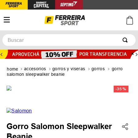
Buscar
TÉRMINOS MÁS BUSCADOS
1
.
botines
accesorios
gorros y viseras
gorros
gorro
2
.
zapatillas
salomon sleepwalker beanie
3
.
basquet
-
35 %
4
.
zapatillas mujer
5
.
zapatillas adidas
Gorro Salomon Sleepwalker
Beanie