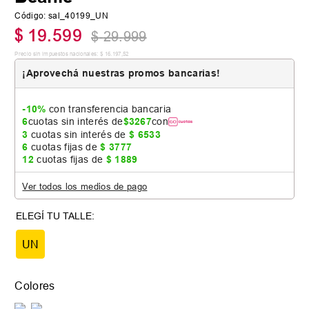
Código
:
sal_40199_UN
$
19
.
599
$
29
.
999
Precio sin impuestos nacionales:
$
16
.
197
,
52
¡Aprovechá nuestras promos bancarias!
-10%
con transferencia bancaria
6
cuotas sin interés de
$
3267
con
3
cuotas sin interés de
$
6533
6
cuotas fijas de
$
3777
12
cuotas fijas de
$
1889
Ver todos los medios de pago
UN
Colores