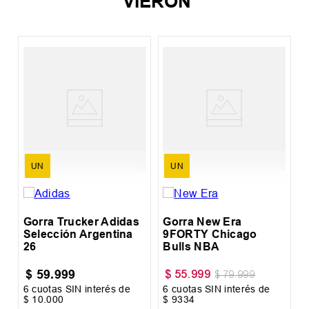
VIERON
%
G
C
UN
UN
Gorra Trucker Adidas
Gorra New Era
Selección Argentina
9FORTY Chicago
26
Bulls NBA
$
59
.
999
$
55
.
999
$
79
.
999
6
cuotas SIN interés de
6
cuotas SIN interés de
6
$
10
.
000
$
9334
$