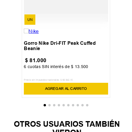
UN
Gorro Nike Dri-FIT Peak Cuffed
Beanie
$
81
.
000
6
cuotas SIN interés de
$
13
.
500
Precio sin impuestos nacionales:
$
66
.
942
,
15
AGREGAR AL CARRITO
OTROS USUARIOS TAMBIÉN