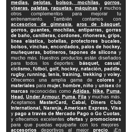
medias
,
pelotas
,
bolsos, mochilas
,
gorros,
viseras
,
paletas
,
raquetas
,
máquinas
y muchos
otros complementos para mejorar tu
entrenamiento. También contamos con
accesorios de gimnasia
,
aros de básquet
,
gorros, guantes, mochilas, antiparras, gorras
de baño, canilleras, cordones, riñoneras, grips,
línea elástica, botellas, protectores bucales,
bolsos, vinchas, encordados, palos de hockey,
muñequeras, botineros, tapones de silicona
y
mucho más. Nuestros productos están diseñados
para todos los deportes:
básquet, casual,
ciclismo, fútbol, golf, hockey, natación, paddle,
rugby, running, tenis, training, trekking
y
voley.
Ofrecemos una amplia gama de
colores
y
materiales
para
mujer, hombre, niño
y
unisex
de
marcas
reconocidas como
Adidas
,
Nike
,
Puma
,
Head
,
Under Armour
,
Puma
,
Fila
y muchas más.
Aceptamos
MasterCard, Cabal, Diners Club
International, Naranja, American Express, Visa
y
pago a través de Mercado Pago o Go Cuotas
,
y ofrecemos excelentes
ofertas
y
promociones
para que puedas equiparte con los mejores
accesorios
deportivos al mejor
precio
. ¡En