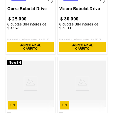
Gorra Babolat Drive
Visera Babolat Drive
$
25
.
000
$
30
.
000
6
cuotas SIN interés de
6
cuotas SIN interés de
$
4167
$
5000
Precio sin impuestos nacionales:
$
20
.
661
,
16
Precio sin impuestos nacionales:
$
24
.
793
,
39
AGREGAR AL
AGREGAR AL
CARRITO
CARRITO
New IN
UN
UN