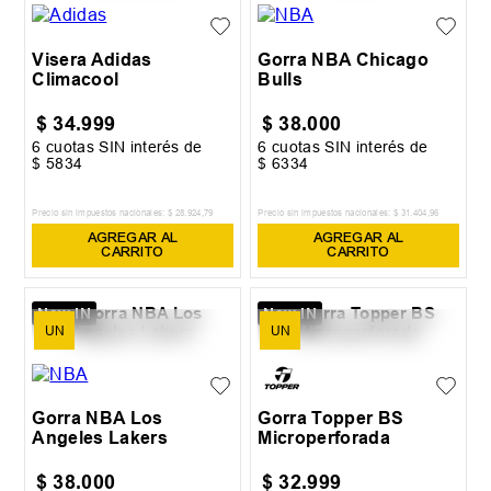
Visera Adidas
Gorra NBA Chicago
Climacool
Bulls
$
34
.
999
$
38
.
000
6
cuotas SIN interés de
6
cuotas SIN interés de
$
5834
$
6334
Precio sin impuestos nacionales:
$
28
.
924
,
79
Precio sin impuestos nacionales:
$
31
.
404
,
96
AGREGAR AL
AGREGAR AL
CARRITO
CARRITO
New IN
New IN
UN
UN
Gorra NBA Los
Gorra Topper BS
Angeles Lakers
Microperforada
$
38
.
000
$
32
.
999