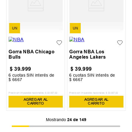
UN
UN
Gorra NBA Chicago
Gorra NBA Los
Bulls
Angeles Lakers
$
39
.
999
$
39
.
999
6
cuotas SIN interés de
6
cuotas SIN interés de
$
6667
$
6667
Precio sin impuestos nacionales:
$
33
.
057
,
02
Precio sin impuestos nacionales:
$
33
.
057
,
02
AGREGAR AL
AGREGAR AL
CARRITO
CARRITO
Mostrando
24 de 149