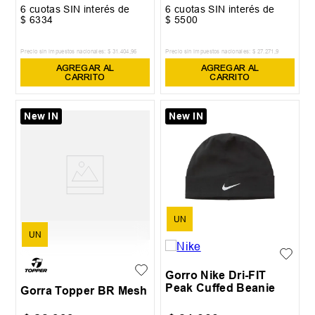
6
cuotas SIN interés de
6
cuotas SIN interés de
$
6334
$
5500
Precio sin impuestos nacionales:
$
31
.
404
,
96
Precio sin impuestos nacionales:
$
27
.
271
,
9
AGREGAR AL
AGREGAR AL
CARRITO
CARRITO
New IN
New IN
UN
UN
Gorro Nike Dri-FIT
Peak Cuffed Beanie
Gorra Topper BR Mesh