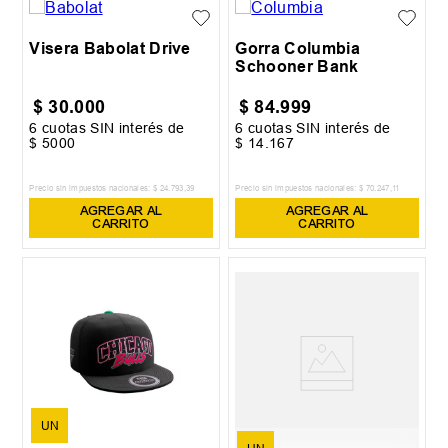
Visera Babolat Drive
Gorra Columbia
Schooner Bank
$
30
.
000
$
84
.
999
6
cuotas SIN interés de
6
cuotas SIN interés de
$
5000
$
14
.
167
Precio sin impuestos nacionales:
$
24
.
793
,
39
Precio sin impuestos nacionales:
$
70
.
247
,
11
AGREGAR AL
AGREGAR AL
CARRITO
CARRITO
UN