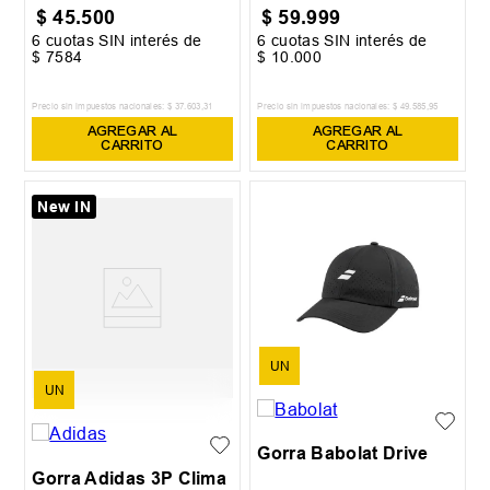
$
45
.
500
$
59
.
999
6
cuotas SIN interés de
6
cuotas SIN interés de
$
7584
$
10
.
000
Precio sin impuestos nacionales:
$
37
.
603
,
31
Precio sin impuestos nacionales:
$
49
.
585
,
95
AGREGAR AL
AGREGAR AL
CARRITO
CARRITO
New IN
UN
UN
Gorra Babolat Drive
Gorra Adidas 3P Clima