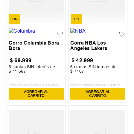
UN
UN
Gorro Columbia Bora
Gorra NBA Los
Bora
Angeles Lakers
$
69
.
999
$
42
.
999
6
cuotas SIN interés de
6
cuotas SIN interés de
$
11
.
667
$
7167
Precio sin impuestos nacionales:
$
57
.
850
,
41
Precio sin impuestos nacionales:
$
35
.
536
,
36
AGREGAR AL
AGREGAR AL
CARRITO
CARRITO