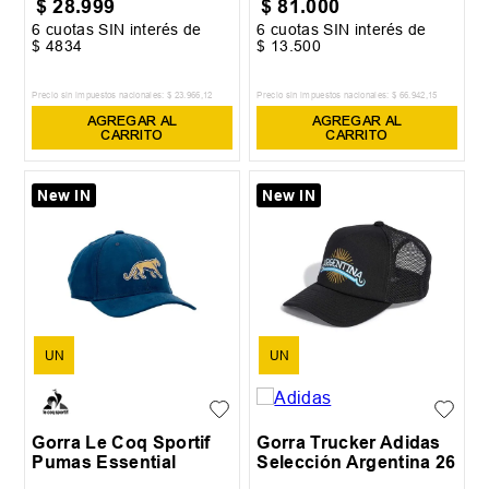
$
28
.
999
$
81
.
000
6
cuotas SIN interés de
6
cuotas SIN interés de
$
4834
$
13
.
500
Precio sin impuestos nacionales:
$
23
.
966
,
12
Precio sin impuestos nacionales:
$
66
.
942
,
15
AGREGAR AL
AGREGAR AL
CARRITO
CARRITO
New IN
New IN
UN
UN
Gorra Le Coq Sportif
Gorra Trucker Adidas
Pumas Essential
Selección Argentina 26