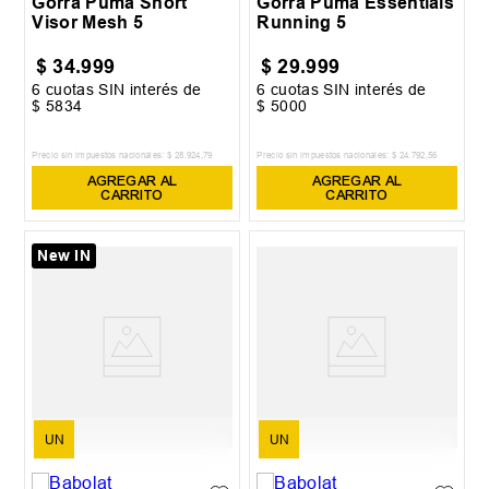
Gorra Puma Short
Gorra Puma Essentials
Visor Mesh 5
Running 5
$
34
.
999
$
29
.
999
6
cuotas SIN interés de
6
cuotas SIN interés de
$
5834
$
5000
Precio sin impuestos nacionales:
$
28
.
924
,
79
Precio sin impuestos nacionales:
$
24
.
792
,
56
AGREGAR AL
AGREGAR AL
CARRITO
CARRITO
New IN
UN
UN