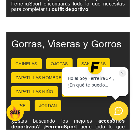
FerreiraSport encontrarás todo lo que necesitas
para completar tu
outfit deportivo
!
Gorras, Viseras y Gorros
CHINELAS
OJOTAS
SANDALIAS
ZAPATILLAS HOMBRE
ZAPATILLAS MUJER
ZAPATILLAS NIÑO
UNDER ARMOUR
NIKE
JORDAN
¿Estás buscando los mejores
accesorios
deportivos
? ¡
FerreiraSport
tiene todo lo que
necesitas! Tenemos una amplia selección de