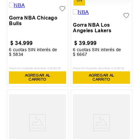
UN
Gorra NBA Chicago
Bulls
Gorra NBA Los
Angeles Lakers
$
34
.
999
$
39
.
999
6
cuotas SIN interés de
6
cuotas SIN interés de
$
5834
$
6667
Precio sin impuestos nacionales:
$
28
.
924
,
79
Precio sin impuestos nacionales:
$
33
.
057
,
02
AGREGAR AL
AGREGAR AL
CARRITO
CARRITO