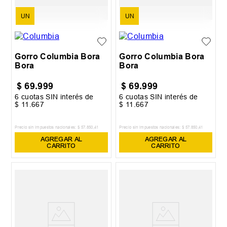
UN
UN
Gorro Columbia Bora
Gorro Columbia Bora
Bora
Bora
$
69
.
999
$
69
.
999
6
cuotas SIN interés de
6
cuotas SIN interés de
$
11
.
667
$
11
.
667
Precio sin impuestos nacionales:
$
57
.
850
,
41
Precio sin impuestos nacionales:
$
57
.
850
,
41
AGREGAR AL
AGREGAR AL
CARRITO
CARRITO