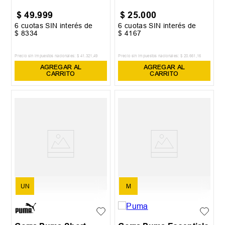
$
49
.
999
$
25
.
000
6
cuotas SIN interés de
6
cuotas SIN interés de
$
8334
$
4167
Precio sin impuestos nacionales:
$
41
.
321
,
49
Precio sin impuestos nacionales:
$
20
.
661
,
16
AGREGAR AL
AGREGAR AL
CARRITO
CARRITO
UN
M